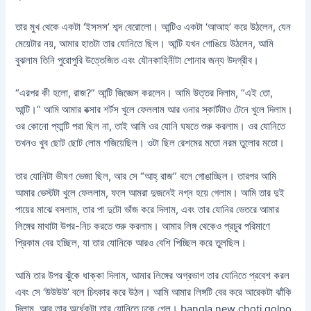
তার মুখ থেকে একটা ‘ইসসস’ শব্দ বেরোলো। আন্টিও একটা ‘আআহ’ করে উঠলেন, যেন
মেয়েটার নয়, আমার হাতটা তার যোনিতে ছিল। আন্টি যখন গোঙিয়ে উঠলেন, আমি
বুঝলাম তিনি পুরোপুরি উত্তেজিত এবং যৌনকাহিনীটা শোনার জন্য উদগ্রীব।
“এরপর কী হলো, রাজ?” আন্টি জিজ্ঞেস করলেন। আমি উত্তর দিলাম, “এই তো,
আন্টি।” আমি আমার বক্সার শর্টস খুলে ফেললাম আর ওনার স্কার্টটাও টেনে খুলে দিলাম।
ওর কোনো প্যান্টি পরা ছিল না, তাই আমি ওর যোনি ঘষতে শুরু করলাম। ওর যোনিতে
তখনও খুব ছোট ছোট লোম গজিয়েছিল। ওটা ছিল রেশমের মতো নরম তুলোর মতো।
তার যোনিটা ভীষণ ভেজা ছিল, আর সে “আহ্ রাজ” বলে গোঙাচ্ছিল। তারপর আমি
আমার ভেস্টটা খুলে ফেললাম, ফলে আমরা দুজনেই নগ্ন হয়ে গেলাম। আমি তার দুই
পায়ের মাঝে বসলাম, তার পা দুটো ভাঁজ করে দিলাম, এবং তার যোনির ভেতরে আমার
লিঙ্গের মাথাটা উপর-নিচ করতে শুরু করলাম। আমার লিঙ্গ থেকেও প্রচুর পরিমাণে
প্রিকাম বের হচ্ছিল, যা তার যোনিকে আরও বেশি পিচ্ছিল করে তুলছিল।
আমি তার উপর ঝুঁকে ধাক্কা দিলাম, আমার লিঙ্গের অগ্রভাগ তার যোনিতে প্রবেশ করল
এবং সে ‘উউউউ’ বলে চিৎকার করে উঠল। আমি আমার লিঙ্গটি বের করে আরেকটা ঝাঁকি
দিলাম, আর তার অর্ধেকটা তার যোনিতে ঢুকে গেল। bangla new choti golpo