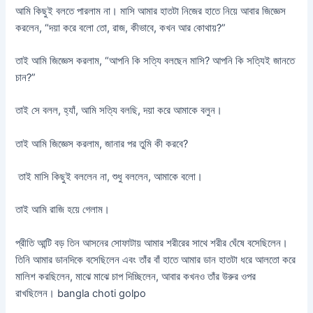
আমি কিছুই বলতে পারলাম না। মাসি আমার হাতটা নিজের হাতে নিয়ে আবার জিজ্ঞেস
করলেন, “দয়া করে বলো তো, রাজ, কীভাবে, কখন আর কোথায়?”
তাই আমি জিজ্ঞেস করলাম, “আপনি কি সত্যি বলছেন মাসি? আপনি কি সত্যিই জানতে
চান?”
তাই সে বলল, হ্যাঁ, আমি সত্যি বলছি, দয়া করে আমাকে বলুন।
তাই আমি জিজ্ঞেস করলাম, জানার পর তুমি কী করবে?
তাই মাসি কিছুই বললেন না, শুধু বললেন, আমাকে বলো।
তাই আমি রাজি হয়ে গেলাম।
প্রীতি আন্টি বড় তিন আসনের সোফাটায় আমার শরীরের সাথে শরীর ঘেঁষে বসেছিলেন।
তিনি আমার ডানদিকে বসেছিলেন এবং তাঁর বাঁ হাতে আমার ডান হাতটা ধরে আলতো করে
মালিশ করছিলেন, মাঝে মাঝে চাপ দিচ্ছিলেন, আবার কখনও তাঁর উরুর ওপর
রাখছিলেন। bangla choti golpo