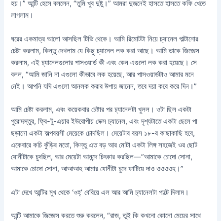
হয়।” আন্টি হেসে বললেন, “তুমি খুব দুষ্টু।” আমরা দুজনেই হাসতে হাসতে কফি খেতে
লাগলাম।
ঘরের একমাত্র আলো আসছিল টিভি থেকে। আমি রিমোটটা নিয়ে চ্যানেল পাল্টানোর
চেষ্টা করলাম, কিন্তু দেখলাম যে কিছু চ্যানেল লক করা আছে। আমি তাকে জিজ্ঞেস
করলাম, এই চ্যানেলগুলোর পাসওয়ার্ড কী এবং কেন এগুলো লক করা হয়েছে। সে
বলল, “আমি জানি না এগুলো কীভাবে লক হয়েছে, আর পাসওয়ার্ডটাও আমার মনে
নেই। আপনি যদি এগুলো আনলক করার উপায় জানেন, তবে দয়া করে করে দিন।”
আমি চেষ্টা করলাম, এবং কয়েকবার চেষ্টার পর চ্যানেলটা খুলল। ওটা ছিল একটা
পুরোদস্তুর, ফ্রি-টু-এয়ার ইউরোপীয় সেক্স চ্যানেল, এবং দৃশ্যটাতে একটা ছেলে পা
ছড়ানো একটা অল্পবয়সী মেয়েকে চোদছিল। মেয়েটার বয়স ১৮-র কাছাকাছি হবে,
একেবারে কচি কুঁড়ির মতো, কিন্তু এত বড় আর মোটা একটা লিঙ্গ সহজেই ওর ছোট
যোনীটাকে চুদছিল, আর মেয়েটা আনন্দে চিৎকার করছিল—”আমাকে চোদো সোনা,
আমাকে চোদো সোনা, আআআহ আমার যোনীটা চুদে ফাটিয়ে দাও ওওওওহ।”
এটা দেখে আন্টির মুখ থেকে ‘ওহ্’ বেরিয়ে এল আর আমি চ্যানেলটা পাল্টে দিলাম।
আন্টি আমাকে জিজ্ঞেস করতে শুরু করলেন, “রাজ, তুই কি কখনো কোনো মেয়ের সাথে