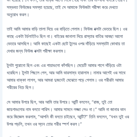
সম্ভবত ফিউজের সমস্যা হয়েছে, তাই সে আমাকে ফিউজটা পরীক্ষা করে দেখতে
অনুরোধ করল।
তাই আমি আমার বাড়ি তালা দিয়ে ওর বাড়িতে গেলাম। ফিউজ বক্সটা ভেতরে ছিল। ওর
কাছে একটা টর্চলাইটও ছিল না। বাইরের জানালা দিয়ে রাস্তার বাতির আবছা আলো
ভেতরে আসছিল। আমি কাছেই একটা ছোট টুলের ওপর দাঁড়িয়ে সমস্যাটা কোথায় তা
দেখার জন্য ফিউজ বক্সটা পরীক্ষা করলাম।
টুলটা পুরোনো ছিল এবং এর পায়াগুলো কাঁপছিল। মেয়েটি আমার পাশে দাঁড়িয়ে ওটা
ধরেছিল। টুলটা পিছলে গেল, আর আমি ভারসাম্য হারালাম। নামার আগেই ওর সাথে
আমার ধাক্কা লাগল, আর আমরা দুজনেই মেঝেতে পড়ে গেলাম। ওর শরীরটা আমার
শরীরের নিচে ছিল।
সে আমার উপরে ছিল, আর আমি তার উপরে। আন্টি বললেন, “রাজ, তুই তো
জায়গাগুলোর নাম বলতে পারিস। আমার সামনে লজ্জা পেও না।” আমি না জানার ভান
করে জিজ্ঞেস করলাম, “আপনি কী বলতে চাইছেন, আন্টি?” তিনি বললেন, “যখন তুই ওর
উপর পড়লি, তখন ওর স্তন তোর শরীর স্পর্শ করল।”