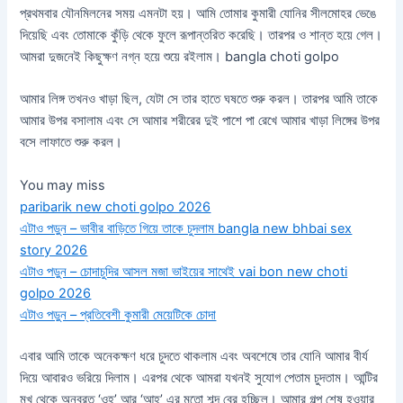
প্রথমবার যৌনমিলনের সময় এমনটা হয়। আমি তোমার কুমারী যোনির সীলমোহর ভেঙে
দিয়েছি এবং তোমাকে কুঁড়ি থেকে ফুলে রূপান্তরিত করেছি। তারপর ও শান্ত হয়ে গেল।
আমরা দুজনেই কিছুক্ষণ নগ্ন হয়ে শুয়ে রইলাম। bangla choti golpo
আমার লিঙ্গ তখনও খাড়া ছিল, যেটা সে তার হাতে ঘষতে শুরু করল। তারপর আমি তাকে
আমার উপর বসালাম এবং সে আমার শরীরের দুই পাশে পা রেখে আমার খাড়া লিঙ্গের উপর
বসে লাফাতে শুরু করল।
You may miss
paribarik new choti golpo 2026
এটাও পড়ুন – ভাবীর বাড়িতে গিয়ে তাকে চুদলাম bangla new bhbai sex
story 2026
এটাও পড়ুন – চোদাচুদির আসল মজা ভাইয়ের সাথেই vai bon new choti
golpo 2026
এটাও পড়ুন – প্রতিবেশী কুমারী মেয়েটিকে চোদা
এবার আমি তাকে অনেকক্ষণ ধরে চুদতে থাকলাম এবং অবশেষে তার যোনি আমার বীর্য
দিয়ে আবারও ভরিয়ে দিলাম। এরপর থেকে আমরা যখনই সুযোগ পেতাম চুদতাম। আন্টির
মুখ থেকে অনবরত ‘ওহ্’ আর ‘আহ্’ এর মতো শব্দ বের হচ্ছিল। আমার গল্প শেষ হওয়ার