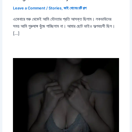
Leave a Comment
/
Stories
,
ভাই বোনের চটি গল্প
একেবারে শুরু থেকেই আমি যৌনতার প্রতি আসক্ত ছিলাম। লকডাউনের
সময় আমি পুরুষাঙ্গ খুঁজে পাচ্ছিলাম না। আমার ছোট ভাইও অল্পবয়সী ছিল।
[…]