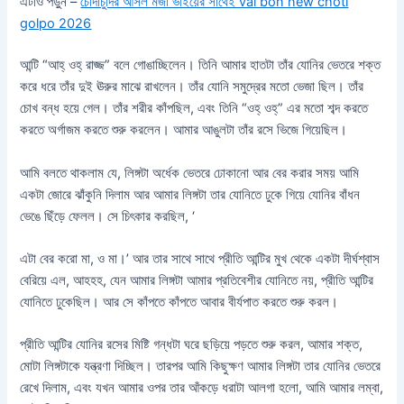
এটাও পড়ুন –
চোদাচুদির আসল মজা ভাইয়ের সাথেই vai bon new choti
golpo 2026
আন্টি “আহ্ ওহ্ রাজ্জ” বলে গোঙাচ্ছিলেন। তিনি আমার হাতটা তাঁর যোনির ভেতরে শক্ত
করে ধরে তাঁর দুই ঊরুর মাঝে রাখলেন। তাঁর যোনি সমুদ্রের মতো ভেজা ছিল। তাঁর
চোখ বন্ধ হয়ে গেল। তাঁর শরীর কাঁপছিল, এবং তিনি “ওহ্ ওহ্” এর মতো শব্দ করতে
করতে অর্গাজম করতে শুরু করলেন। আমার আঙুলটা তাঁর রসে ভিজে গিয়েছিল।
আমি বলতে থাকলাম যে, লিঙ্গটা অর্ধেক ভেতরে ঢোকানো আর বের করার সময় আমি
একটা জোরে ঝাঁকুনি দিলাম আর আমার লিঙ্গটা তার যোনিতে ঢুকে গিয়ে যোনির বাঁধন
ভেঙে ছিঁড়ে ফেলল। সে চিৎকার করছিল, ‘
এটা বের করো মা, ও মা।’ আর তার সাথে সাথে প্রীতি আন্টির মুখ থেকে একটা দীর্ঘশ্বাস
বেরিয়ে এল, আহহহ, যেন আমার লিঙ্গটা আমার প্রতিবেশীর যোনিতে নয়, প্রীতি আন্টির
যোনিতে ঢুকেছিল। আর সে কাঁপতে কাঁপতে আবার বীর্যপাত করতে শুরু করল।
প্রীতি আন্টির যোনির রসের মিষ্টি গন্ধটা ঘরে ছড়িয়ে পড়তে শুরু করল, আমার শক্ত,
মোটা লিঙ্গটাকে যন্ত্রণা দিচ্ছিল। তারপর আমি কিছুক্ষণ আমার লিঙ্গটা তার যোনির ভেতরে
রেখে দিলাম, এবং যখন আমার ওপর তার আঁকড়ে ধরাটা আলগা হলো, আমি আমার লম্বা,