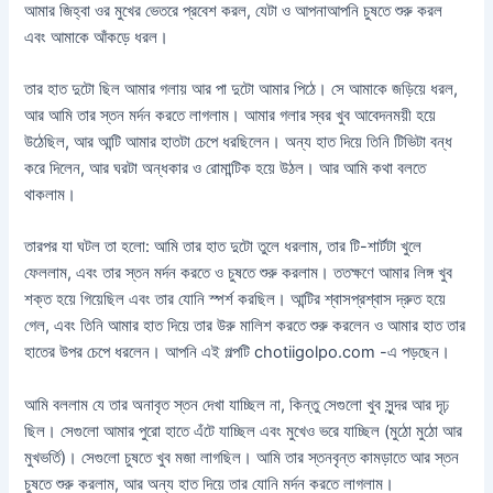
আমার জিহ্বা ওর মুখের ভেতরে প্রবেশ করল, যেটা ও আপনাআপনি চুষতে শুরু করল
এবং আমাকে আঁকড়ে ধরল।
তার হাত দুটো ছিল আমার গলায় আর পা দুটো আমার পিঠে। সে আমাকে জড়িয়ে ধরল,
আর আমি তার স্তন মর্দন করতে লাগলাম। আমার গলার স্বর খুব আবেদনময়ী হয়ে
উঠেছিল, আর আন্টি আমার হাতটা চেপে ধরছিলেন। অন্য হাত দিয়ে তিনি টিভিটা বন্ধ
করে দিলেন, আর ঘরটা অন্ধকার ও রোমান্টিক হয়ে উঠল। আর আমি কথা বলতে
থাকলাম।
তারপর যা ঘটল তা হলো: আমি তার হাত দুটো তুলে ধরলাম, তার টি-শার্টটা খুলে
ফেললাম, এবং তার স্তন মর্দন করতে ও চুষতে শুরু করলাম। ততক্ষণে আমার লিঙ্গ খুব
শক্ত হয়ে গিয়েছিল এবং তার যোনি স্পর্শ করছিল। আন্টির শ্বাসপ্রশ্বাস দ্রুত হয়ে
গেল, এবং তিনি আমার হাত দিয়ে তার উরু মালিশ করতে শুরু করলেন ও আমার হাত তার
হাতের উপর চেপে ধরলেন। আপনি এই গল্পটি chotiigolpo.com -এ পড়ছেন।
আমি বললাম যে তার অনাবৃত স্তন দেখা যাচ্ছিল না, কিন্তু সেগুলো খুব সুন্দর আর দৃঢ়
ছিল। সেগুলো আমার পুরো হাতে এঁটে যাচ্ছিল এবং মুখেও ভরে যাচ্ছিল (মুঠো মুঠো আর
মুখভর্তি)। সেগুলো চুষতে খুব মজা লাগছিল। আমি তার স্তনবৃন্ত কামড়াতে আর স্তন
চুষতে শুরু করলাম, আর অন্য হাত দিয়ে তার যোনি মর্দন করতে লাগলাম।