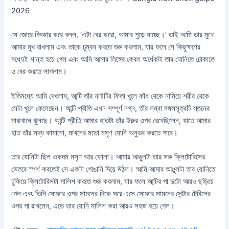
2026
সে জোরে চিৎকার করে বলল, ‘এটা বের করো, আমার পুড়ে যাচ্ছে।’ তাই আমি তার মুখে
আমার মুখ রাখলাম এবং তাকে চুম্বন করতে শুরু করলাম, যার ফলে সে কিছুক্ষণের
মধ্যেই শান্ত হয়ে গেল এবং আমি আমার লিঙ্গের কেবল অর্ধেকটা তার যোনিতে ঢোকাতে
ও বের করতে লাগলাম।
ইতিমধ্যে আমি দেখলাম, আন্টি তাঁর নাইটির ফিতা খুলে কাঁধ থেকে নামিয়ে শরীর থেকে
সেটা খুলে ফেলেছেন। আন্টি প্রীতি এখন সম্পূর্ণ নগ্ন, তাঁর লম্বা মঙ্গলসূত্রটি স্তনের
মাঝখানে ঝুলছে। আন্টি প্রীতি আমার হাতটা তাঁর উরুর ওপর রেখেছিলেন, যাতে আমার
হাত তাঁর সদ্য কামানো, মাখনের মতো মসৃণ যোনি অনুভব করতে পারে।
তার যোনিটা ছিল একদম মসৃণ আর ফোলা। আমার আঙুলটা তার সরু ক্লিটোরিসের
ভেতরে স্পর্শ করতেই সে একটা গোঙানি দিয়ে উঠল। আমি আমার আঙুলটা তার যোনিতে
ঢুকিয়ে ক্লিটোরিসটা মালিশ করতে শুরু করলাম, যার ফলে আন্টির পা দুটো আরও ছড়িয়ে
গেল এবং তিনি সোফার ওপর সামনের দিকে সরে এসে সোফার সামনের সেন্টার টেবিলের
ওপর পা রাখলেন, এতে তার যোনি মালিশ করা আরও সহজ হয়ে গেল।