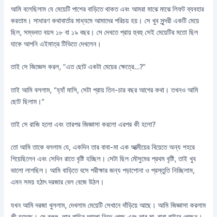
আমি বলেছিলাম যে মেয়েটি পাশের বাড়িতে থাকত এবং আমরা মাঝে মাঝে লিফট ব্যবহার
করতাম। সাধারণ কথাবার্তার মাধ্যমে আমাদের পরিচয় হয়। সে খুব সুন্দরী একটি মেয়ে
ছিল, সম্ভবত বয়স ১৮ বা ১৯ বছর। সে দেখতে প্রায় হুবহু সেই মেয়েটির মতো ছিল
যাকে আপনি এইমাত্র টিভিতে দেখলেন।
তাই সে জিজ্ঞেস করল, “এত ছোট একটা মেয়ের ক্ষেত্রে…?”
তাই আমি বললাম, “হ্যাঁ মাসি, সেটা প্রায় তিন-চার বছর আগের কথা। তখনও আমি
ছোট ছিলাম।”
তাই সে রাজি হলো এবং তারপর জিজ্ঞাসা করলো এরপর কী হলো?
তো আমি তাকে বললাম যে, একদিন তার বাবা-মা এক আত্মীয়ের বিয়েতে অন্য শহরে
গিয়েছিলেন এবং সেদিন রাতে বৃষ্টি হচ্ছিল। সেটা ছিল মৌসুমের প্রথম বৃষ্টি, তাই খুব
ভালো লাগছিল। আমি বাড়িতে বসে পরীক্ষার জন্য পড়াশোনা ও প্রস্তুতি নিচ্ছিলাম,
এমন সময় হঠাৎ দরজার বেল বেজে উঠল।
যখন আমি দরজা খুললাম, দেখলাম মেয়েটি সেখানে দাঁড়িয়ে আছে। আমি জিজ্ঞাসা করলাম
কী হয়েছে। সে বলল, তার বাড়ির আলো নিভে গেছে এবং তার মা-বাবা বাইরে গেছেন।