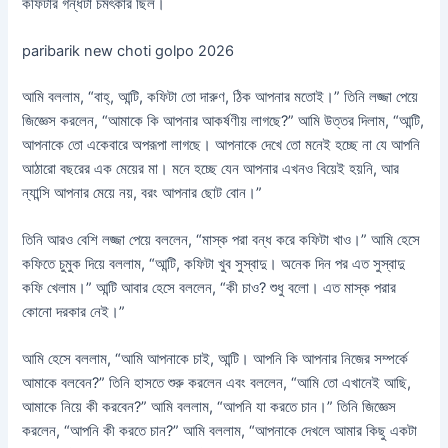
কফিটার গন্ধটা চমৎকার ছিল।
paribarik new choti golpo 2026
আমি বললাম, “বাহ্, আন্টি, কফিটা তো দারুণ, ঠিক আপনার মতোই।” তিনি লজ্জা পেয়ে
জিজ্ঞেস করলেন, “আমাকে কি আপনার আকর্ষণীয় লাগছে?” আমি উত্তর দিলাম, “আন্টি,
আপনাকে তো একেবারে অপরূপা লাগছে। আপনাকে দেখে তো মনেই হচ্ছে না যে আপনি
আঠারো বছরের এক মেয়ের মা। মনে হচ্ছে যেন আপনার এখনও বিয়েই হয়নি, আর
ন্যান্সি আপনার মেয়ে নয়, বরং আপনার ছোট বোন।”
তিনি আরও বেশি লজ্জা পেয়ে বললেন, “মাস্ক পরা বন্ধ করে কফিটা খাও।” আমি হেসে
কফিতে চুমুক দিয়ে বললাম, “আন্টি, কফিটা খুব সুস্বাদু। অনেক দিন পর এত সুস্বাদু
কফি খেলাম।” আন্টি আবার হেসে বললেন, “কী চাও? শুধু বলো। এত মাস্ক পরার
কোনো দরকার নেই।”
আমি হেসে বললাম, “আমি আপনাকে চাই, আন্টি। আপনি কি আপনার নিজের সম্পর্কে
আমাকে বলবেন?” তিনি হাসতে শুরু করলেন এবং বললেন, “আমি তো এখানেই আছি,
আমাকে নিয়ে কী করবেন?” আমি বললাম, “আপনি যা করতে চান।” তিনি জিজ্ঞেস
করলেন, “আপনি কী করতে চান?” আমি বললাম, “আপনাকে দেখলে আমার কিছু একটা