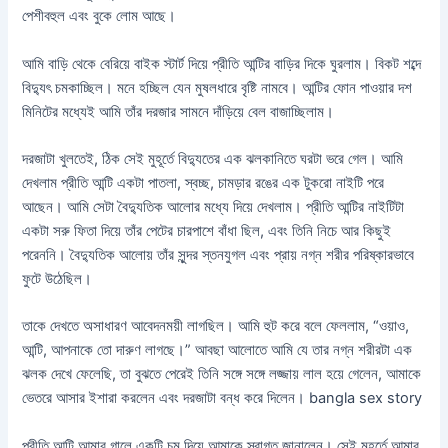
পেশীবহুল এবং বুকে লোম আছে।
আমি বাড়ি থেকে বেরিয়ে বাইক স্টার্ট দিয়ে প্রীতি আন্টির বাড়ির দিকে ঘুরলাম। বিকট শব্দে
বিদ্যুৎ চমকাচ্ছিল। মনে হচ্ছিল যেন মুষলধারে বৃষ্টি নামবে। আন্টির ফোন পাওয়ার দশ
মিনিটের মধ্যেই আমি তাঁর দরজার সামনে দাঁড়িয়ে বেল বাজাচ্ছিলাম।
দরজাটা খুলতেই, ঠিক সেই মুহূর্তে বিদ্যুতের এক ঝলকানিতে ঘরটা ভরে গেল। আমি
দেখলাম প্রীতি আন্টি একটা পাতলা, স্বচ্ছ, চামড়ার রঙের এক টুকরো নাইটি পরে
আছেন। আমি সেটা বৈদ্যুতিক আলোর মধ্যে দিয়ে দেখলাম। প্রীতি আন্টির নাইটিটা
একটা সরু ফিতা দিয়ে তাঁর পেটের চারপাশে বাঁধা ছিল, এবং তিনি নিচে আর কিছুই
পরেননি। বৈদ্যুতিক আলোয় তাঁর সুন্দর স্তনযুগল এবং প্রায় নগ্ন শরীর পরিষ্কারভাবে
ফুটে উঠেছিল।
তাকে দেখতে অসাধারণ আবেদনময়ী লাগছিল। আমি হুট করে বলে ফেললাম, “ওয়াও,
আন্টি, আপনাকে তো দারুণ লাগছে।” আবছা আলোতে আমি যে তার নগ্ন শরীরটা এক
ঝলক দেখে ফেলেছি, তা বুঝতে পেরেই তিনি সঙ্গে সঙ্গে লজ্জায় লাল হয়ে গেলেন, আমাকে
ভেতরে আসার ইশারা করলেন এবং দরজাটা বন্ধ করে দিলেন। bangla sex story
প্রীতি আন্টি আমার গালে একটি চুমু দিয়ে আমাকে স্বাগত জানালেন। সেই মুহূর্তে আমার