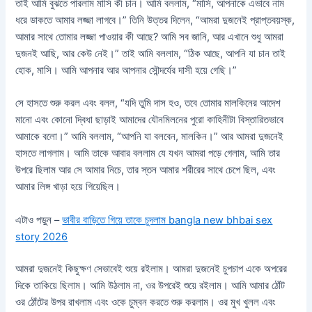
তাই আমি বুঝতে পারলাম মাসি কী চান। আমি বললাম, “মাসি, আপনাকে এভাবে নাম
ধরে ডাকতে আমার লজ্জা লাগবে।” তিনি উত্তর দিলেন, “আমরা দুজনেই প্রাপ্তবয়স্ক,
আমার সাথে তোমার লজ্জা পাওয়ার কী আছে? আমি সব জানি, আর এখানে শুধু আমরা
দুজনই আছি, আর কেউ নেই।” তাই আমি বললাম, “ঠিক আছে, আপনি যা চান তাই
হোক, মাসি। আমি আপনার আর আপনার সৌন্দর্যের দাসী হয়ে গেছি।”
সে হাসতে শুরু করল এবং বলল, “যদি তুমি দাস হও, তবে তোমার মালকিনের আদেশ
মানো এবং কোনো দ্বিধা ছাড়াই আমাদের যৌনমিলনের পুরো কাহিনীটা বিস্তারিতভাবে
আমাকে বলো।” আমি বললাম, “আপনি যা বলবেন, মালকিন।” আর আমরা দুজনেই
হাসতে লাগলাম। আমি তাকে আবার বললাম যে যখন আমরা পড়ে গেলাম, আমি তার
উপরে ছিলাম আর সে আমার নিচে, তার স্তন আমার শরীরের সাথে চেপে ছিল, এবং
আমার লিঙ্গ খাড়া হয়ে গিয়েছিল।
এটাও পড়ুন –
ভাবীর বাড়িতে গিয়ে তাকে চুদলাম bangla new bhbai sex
story 2026
আমরা দুজনেই কিছুক্ষণ সেভাবেই শুয়ে রইলাম। আমরা দুজনেই চুপচাপ একে অপরের
দিকে তাকিয়ে ছিলাম। আমি উঠলাম না, ওর উপরেই শুয়ে রইলাম। আমি আমার ঠোঁট
ওর ঠোঁটের উপর রাখলাম এবং ওকে চুম্বন করতে শুরু করলাম। ওর মুখ খুলল এবং