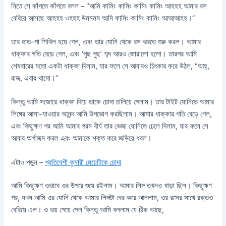
নিতে সে কাঁপতে কাঁপতে বলল – “আমি কামিং কামিং কামিং কামিং আহহহ আমার রস
বেরিয়ে আসছে আহহহ ওহহহ উমমমম আমি কামিং কামিং কামিং আআআহহ।”
তার হাত-পা শিথিল হয়ে গেল, এবং তার যোনি থেকে রস ঝরতে শুরু করল। আমার
ধাক্কার গতি বেড়ে গেল, এবং ‘পুছ পুছ’ শব্দ আরও জোরালো হলো। তারপর আমি
শেষবারের মতো একটা ধাক্কা দিলাম, যার ফলে সে আবারও চিৎকার করে উঠল, “আহ্,
রাজ, এবার থামো।”
কিন্তু আমি সজোরে ধাক্কা দিয়ে তাকে চোদা চালিয়ে গেলাম। তার টাইট যোনিতে আমার
লিঙ্গের আসা-যাওয়ার আনন্দ আমি উপভোগ করছিলাম। আমার ধাক্কার গতি বেড়ে গেল,
এবং কিছুক্ষণ পর আমি আমার গরম বীর্য তার ভেজা যোনিতে ঢেলে দিলাম, যার ফলে সে
আবার অর্গাজম করল এবং আমাকে শক্ত করে জড়িয়ে ধরল।
এটাও পড়ুন –
প্রতিবেশী কুমারী মেয়েটিকে চোদা
আমি কিছুক্ষণ ওভাবে ওর উপরে শুয়ে রইলাম। আমার লিঙ্গ তখনও খাড়া ছিল। কিছুক্ষণ
পর, যখন আমি ওর যোনি থেকে আমার লিঙ্গটা বের করে আনলাম, ওর রসের সাথে রক্তও
বেরিয়ে এল। ও ভয় পেয়ে গেল কিন্তু আমি বললাম যে ঠিক আছে,