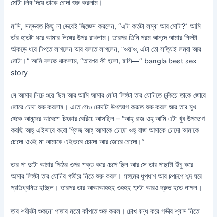
মোটা লিঙ্গ দিয়ে তাকে চোদা শুরু করলাম।
মাসি, সম্ভবত কিছু না ভেবেই জিজ্ঞেস করলেন, “এটা কতটা লম্বা আর মোটা?” আমি
তাঁর হাতটা ধরে আমার লিঙ্গের উপর রাখলাম। তারপর তিনি পরম আনন্দে আমার লিঙ্গটা
আঁকড়ে ধরে টিপতে লাগলেন আর বলতে লাগলেন, “ওয়াও, এটা তো সত্যিই লম্বা আর
মোটা।” আমি বলতে থাকলাম, “তারপর কী হলো, মাসি—” bangla best sex
story
সে আমার নিচে শুয়ে ছিল আর আমি আমার মোটা লিঙ্গটা তার যোনিতে ঢুকিয়ে তাকে জোরে
জোরে চোদা শুরু করলাম। এতে সেও চোদাটা উপভোগ করতে শুরু করল আর তার মুখ
থেকে আনন্দের আবেশে চিৎকার বেরিয়ে আসছিল – “আহ্ রাজ ওহ্ আমি এটা খুব উপভোগ
করছি আহ্ এইভাবে করো প্লিজ আহ্ আমাকে চোদো ওহ্ রাজ আমাকে চোদো আমাকে
চোদো ওওই মা আমাকে এইভাবে চোদো আর জোরে চোদো।”
তার পা দুটো আমার পিঠের ওপর শক্ত করে চেপে ছিল আর সে তার পাছাটা উঁচু করে
আমার লিঙ্গটা তার যোনির গভীরে নিতে শুরু করল। সঙ্গমের ধুপধাপ আর চপচপে শব্দ ঘরে
প্রতিধ্বনিত হচ্ছিল। তারপর তার আআআহহহ ওহহহ শব্দটা আরও দ্রুত হতে লাগল।
তার শরীরটা শুকনো পাতার মতো কাঁপতে শুরু করল। চোখ বন্ধ করে গভীর শ্বাস নিতে