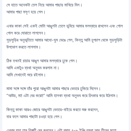
সে হাতে অনেকটা তেল নিয়ে আমার পাছায় মাখিয়ে দিল।
আমার পাছা মসৃণ হয়ে গেল।
এবার কাকা সেই একই মোটা আঙুলটা তেলে ডুবিয়ে আমার মলদ্বারে রাখলেন এবং গোল
গোল করে ঘোরাতে লাগলেন।
সুড়সুড়ির অনুভূতিতে আমার আধো-ঘুম ভেঙে গেল, কিন্তু আমি চুপচাপ থেকে সুড়সুড়িটা
উপভোগ করতে লাগলাম।
ঠিক তখনই চাচার আঙুল আমার মলদ্বারে ঢুকে গেল।
আমি একটুও ব্যথা অনুভব করলাম না।
আমি সেখানেই শুয়ে রইলাম।
মামা সঙ্গে সঙ্গে তাঁর পুরো আঙুলটা আমার পাছার ভেতরে ঢুকিয়ে দিলেন।
“আউচ, মা! এটা বের করো!” আমি হালকা ব্যথা অনুভব করে চিৎকার করে উঠলাম।
কিন্তু কাকা আরও জোরে আঙুলটা ভেতরে-বাইরে করতে শুরু করলেন,
যার ফলে আমার পাছাটা চওড়া হয়ে গেল।
এরপর চাচা তার লিঙ্গটি বের করলেন। ওটা প্রায় ৭-৮ ইঞ্চি লম্বা আর তীরের মতো