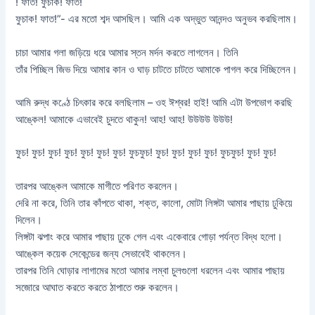
! ফাত! ফুচাক! ফাত!
ফুচাক! ফাত!”- এর মতো শব্দ আসছিল। আমি এক অদ্ভুত আনন্দও অনুভব করছিলাম।
চাচা আমার গলা জড়িয়ে ধরে আমার স্তন মর্দন করতে লাগলেন। তিনি
তাঁর পিচ্ছিল জিভ দিয়ে আমার কান ও ঘাড় চাটতে চাটতে আমাকে পাগল করে দিচ্ছিলেন।
আমি রুদ্ধ কণ্ঠে চিৎকার করে বলছিলাম – ওহ ঈশ্বর! হাই! আমি এটা উপভোগ করছি
আঙ্কেল! আমাকে এভাবেই চুদতে থাকুন! আহ! আহ! উউউউ উউউ!
ফুচ! ফুচ! ফুচ! ফুচ! ফুচ! ফুচ! ফুচ! ফুচফুচ! ফুচ! ফুচ! ফুচ! ফুচ! ফুচফুচ! ফুচ! ফুচ!
তারপর আঙ্কেল আমাকে মাগীতে পরিণত করলেন।
দেরি না করে, তিনি তার কাঁপতে থাকা, শক্ত, কালো, মোটা লিঙ্গটা আমার পাছায় ঢুকিয়ে
দিলেন।
লিঙ্গটা ঝপাং করে আমার পাছায় ঢুকে গেল এবং একেবারে গোড়া পর্যন্ত বিদ্ধ হলো।
আঙ্কেল কয়েক সেকেন্ডের জন্য সেভাবেই থাকলেন।
তারপর তিনি ঘোড়ার লাগামের মতো আমার লম্বা চুলগুলো ধরলেন এবং আমার পাছায়
সজোরে আঘাত করতে করতে ঠাপাতে শুরু করলেন।