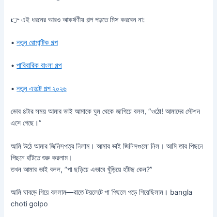
👉 এই ধরনের আরও আকর্ষণীয় গল্প পড়তে মিস করবেন না:
•
নতুন রোমান্টিক গল্প
•
পারিবারিক বাংলা গল্প
•
নতুন এডাল্ট গল্প ২০২৬
ভোর ৪টার সময় আমার ভাই আমাকে ঘুম থেকে জাগিয়ে বলল, “ওঠো! আমাদের স্টেশন
এসে গেছে।”
আমি উঠে আমার জিনিসপত্র নিলাম। আমার ভাই জিনিসগুলো নিল। আমি তার পিছনে
পিছনে হাঁটতে শুরু করলাম।
তখন আমার ভাই বলল, “পা ছড়িয়ে এভাবে খুঁড়িয়ে হাঁটছ কেন?”
আমি ঘাবড়ে গিয়ে বললাম—রাতে টয়লেটে পা পিছলে পড়ে গিয়েছিলাম। bangla
choti golpo