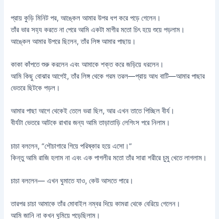
প্রায় কুড়ি মিনিট পর, আঙ্কেল আমার উপর ধপ করে পড়ে গেলেন।
তাঁর ভার সহ্য করতে না পেরে আমি একটা মাগীর মতো চিৎ হয়ে শুয়ে পড়লাম।
আঙ্কেল আমার উপরে ছিলেন, তাঁর লিঙ্গ আমার পাছায়।
কাকা কাঁপতে শুরু করলেন এবং আমাকে শক্ত করে জড়িয়ে ধরলেন।
আমি কিছু বোঝার আগেই, তাঁর লিঙ্গ থেকে গরম তরল—প্রায় আধ বাটি—আমার পাছার
ভেতরে ছিটকে পড়ল।
আমার পাছা আগে থেকেই তেলে ভরা ছিল, আর এখন তাতে পিচ্ছিল বীর্য।
বীর্যটা ভেতরে আটকে রাখার জন্য আমি তাড়াতাড়ি লেগিংস পরে নিলাম।
চাচা বললেন, “শৌচাগারে গিয়ে পরিষ্কার হয়ে এসো।”
কিন্তু আমি রাজি হলাম না এবং এক পাগলীর মতো তাঁর সারা শরীরে চুমু খেতে লাগলাম।
চাচা বললেন— এখন ঘুমাতে যাও, কেউ আসতে পারে।
তারপর চাচা আমাকে তাঁর মোবাইল নম্বর দিয়ে কামরা থেকে বেরিয়ে গেলেন।
আমি জানি না কখন ঘুমিয়ে পড়েছিলাম।