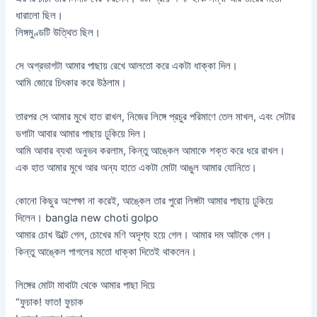
ধারালো ছিল।
লিঙ্গমুণ্ডটি উত্থিত ছিল।
সে অগ্রভাগটা আমার পাছায় রেখে আলতো করে একটা ধাক্কা দিল।
আমি জোরে চিৎকার করে উঠলাম।
তারপর সে আমার মুখে হাত রাখল, নিজের লিঙ্গে প্রচুর পরিমাণে তেল মাখল, এবং সেটার
ডগাটা আবার আমার পাছায় ঢুকিয়ে দিল।
আমি আবার ব্যথা অনুভব করলাম, কিন্তু আঙ্কেল আমাকে শক্ত করে ধরে রাখল।
এক হাত আমার মুখে আর অন্য হাতে একটা মোটা আঙুল আমার যোনিতে।
কোনো কিছুর অপেক্ষা না করেই, আঙ্কেল তার পুরো লিঙ্গটা আমার পাছায় ঢুকিয়ে
দিলেন। bangla new choti golpo
আমার চোখ উল্টে গেল, চোখের মণি অদৃশ্য হয়ে গেল। আমার দম আটকে গেল।
কিন্তু আঙ্কেল পাগলের মতো ধাক্কা দিতেই থাকলেন।
লিঙ্গের মোটা মাথাটা থেকে আমার পাছা দিয়ে
“ফুচাক! ফাত! ফুচাক