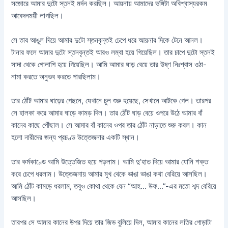
সজোরে আমার দুটো স্তনই মর্দন করছিল। আয়নায় আমাদের ভঙ্গিটা অবিশ্বাস্যরকম
আবেদনময়ী লাগছিল।
সে তার আঙুল দিয়ে আমার দুটো স্তনবৃন্তই চেপে ধরে আয়নার দিকে টেনে আনল।
টানার ফলে আমার দুটো স্তনবৃন্তই আরও লম্বা হয়ে গিয়েছিল। তার চাপে দুটো স্তনই
সাদা থেকে গোলাপি হয়ে গিয়েছিল। আমি আমার ঘাড় বেয়ে তার উষ্ণ নিঃশ্বাস ওঠা-
নামা করতে অনুভব করতে পারছিলাম।
তার ঠোঁট আমার ঘাড়ের পেছনে, যেখানে চুল শুরু হয়েছে, সেখানে আটকে গেল। তারপর
সে হালকা করে আমার ঘাড়ে কামড় দিল। তার ঠোঁট ঘাড় বেয়ে ওপরে উঠে আমার বাঁ
কানের কাছে পৌঁছাল। সে আমার বাঁ কানের ওপর তার ঠোঁট নাড়াতে শুরু করল। কান
হলো নারীদের জন্য প্রচণ্ড উত্তেজনার একটি স্থান।
তার কর্মকাণ্ডে আমি উত্তেজিত হয়ে পড়লাম। আমি দু’হাত দিয়ে আমার যোনি শক্ত
করে চেপে ধরলাম। উত্তেজনায় আমার মুখ থেকে ভাঙা ভাঙা কথা বেরিয়ে আসছিল।
আমি ঠোঁট কামড়ে ধরলাম, তবুও কোথা থেকে যেন “আহ… উফ…”-এর মতো শব্দ বেরিয়ে
আসছিল।
তারপর সে আমার কানের উপর দিয়ে তার জিভ বুলিয়ে দিল, আমার কানের লতির গোড়াটা