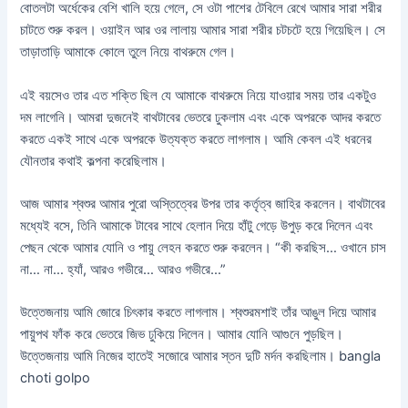
বোতলটা অর্ধেকের বেশি খালি হয়ে গেলে, সে ওটা পাশের টেবিলে রেখে আমার সারা শরীর
চাটতে শুরু করল। ওয়াইন আর ওর লালায় আমার সারা শরীর চটচটে হয়ে গিয়েছিল। সে
তাড়াতাড়ি আমাকে কোলে তুলে নিয়ে বাথরুমে গেল।
এই বয়সেও তার এত শক্তি ছিল যে আমাকে বাথরুমে নিয়ে যাওয়ার সময় তার একটুও
দম লাগেনি। আমরা দুজনেই বাথটাবের ভেতরে ঢুকলাম এবং একে অপরকে আদর করতে
করতে একই সাথে একে অপরকে উত্যক্ত করতে লাগলাম। আমি কেবল এই ধরনের
যৌনতার কথাই কল্পনা করেছিলাম।
আজ আমার শ্বশুর আমার পুরো অস্তিত্বের উপর তার কর্তৃত্ব জাহির করলেন। বাথটাবের
মধ্যেই বসে, তিনি আমাকে টাবের সাথে হেলান দিয়ে হাঁটু গেড়ে উপুড় করে দিলেন এবং
পেছন থেকে আমার যোনি ও পায়ু লেহন করতে শুরু করলেন। “কী করছিস… ওখানে চাস
না… না… হ্যাঁ, আরও গভীরে… আরও গভীরে…”
উত্তেজনায় আমি জোরে চিৎকার করতে লাগলাম। শ্বশুরমশাই তাঁর আঙুল দিয়ে আমার
পায়ুপথ ফাঁক করে ভেতরে জিভ ঢুকিয়ে দিলেন। আমার যোনি আগুনে পুড়ছিল।
উত্তেজনায় আমি নিজের হাতেই সজোরে আমার স্তন দুটি মর্দন করছিলাম। bangla
choti golpo