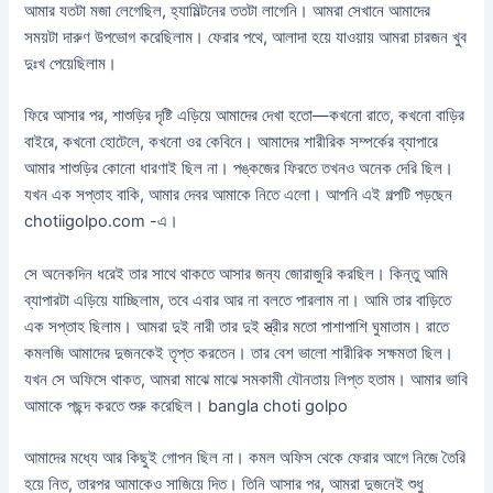
আমার যতটা মজা লেগেছিল, হ্যামিল্টনের ততটা লাগেনি। আমরা সেখানে আমাদের
সময়টা দারুণ উপভোগ করেছিলাম। ফেরার পথে, আলাদা হয়ে যাওয়ায় আমরা চারজন খুব
দুঃখ পেয়েছিলাম।
ফিরে আসার পর, শাশুড়ির দৃষ্টি এড়িয়ে আমাদের দেখা হতো—কখনো রাতে, কখনো বাড়ির
বাইরে, কখনো হোটেলে, কখনো ওর কেবিনে। আমাদের শারীরিক সম্পর্কের ব্যাপারে
আমার শাশুড়ির কোনো ধারণাই ছিল না। পঙ্কজের ফিরতে তখনও অনেক দেরি ছিল।
যখন এক সপ্তাহ বাকি, আমার দেবর আমাকে নিতে এলো। আপনি এই গল্পটি পড়ছেন
chotiigolpo.com -এ।
সে অনেকদিন ধরেই তার সাথে থাকতে আসার জন্য জোরাজুরি করছিল। কিন্তু আমি
ব্যাপারটা এড়িয়ে যাচ্ছিলাম, তবে এবার আর না বলতে পারলাম না। আমি তার বাড়িতে
এক সপ্তাহ ছিলাম। আমরা দুই নারী তার দুই স্ত্রীর মতো পাশাপাশি ঘুমাতাম। রাতে
কমলজি আমাদের দুজনকেই তৃপ্ত করতেন। তার বেশ ভালো শারীরিক সক্ষমতা ছিল।
যখন সে অফিসে থাকত, আমরা মাঝে মাঝে সমকামী যৌনতায় লিপ্ত হতাম। আমার ভাবি
আমাকে পছন্দ করতে শুরু করেছিল। bangla choti golpo
আমাদের মধ্যে আর কিছুই গোপন ছিল না। কমল অফিস থেকে ফেরার আগে নিজে তৈরি
হয়ে নিত, তারপর আমাকেও সাজিয়ে দিত। তিনি আসার পর, আমরা দুজনেই শুধু