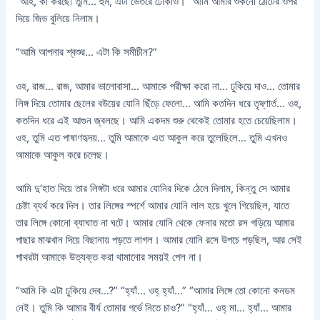
“আহ, কী করছো তুমি… হুম, এটা ভেতরে ঢোকাও।” আমি আমার শুকনো ঠোঁটের ওপর
দিয়ে জিভ বুলিয়ে নিলাম।
“আমি আপনার শ্বশুর… এটা কি সমীচীন?”
ওহ, রাজ… রাজ, আমার ভালোবাসা… আমাকে পরীক্ষা করো না… ঢুকিয়ে দাও… তোমার
লিঙ্গ দিয়ে তোমার ছেলের বউয়ের যোনি ছিঁড়ে ফেলো… আমি কতদিন ধরে তৃষ্ণার্ত… ওহ,
কতদিন ধরে এই আগুন জ্বলছে। আমি একদম শুরু থেকেই তোমার হতে চেয়েছিলাম।
ওহ, তুমি এত পাষাণহৃদয়… তুমি আমাকে এত আকুল করে তুলেছিলে… তুমি এখনও
আমাকে আকুল করে চলেছ।
আমি দু’হাত দিয়ে তার লিঙ্গটা ধরে আমার যোনির দিকে ঠেলে দিলাম, কিন্তু সে আমার
চেষ্টা ব্যর্থ করে দিল। তার লিঙ্গের স্পর্শে আমার যোনি লাল হয়ে খুলে গিয়েছিল, যাতে
তার লিঙ্গে কোনো ব্যাঘাত না ঘটে। আমার যোনি থেকে ফেনার মতো রস গড়িয়ে আমার
পাছার মাঝখান দিয়ে বিছানায় পড়তে লাগল। আমার যোনি রসে উপচে পড়ছিল, আর সেই
পাথরটা আমাকে উত্যক্ত করা থামানোর সময়ই পেল না।
“আমি কি এটা ঢুকিয়ে দেব…?” “হ্যাঁ… ওহ্ হ্যাঁ…” “আমার লিঙ্গে তো কোনো কনডম
নেই। তুমি কি আমার বীর্য তোমার গর্ভে নিতে চাও?” “হ্যাঁ… ওহ্ মা… হ্যাঁ… আমার