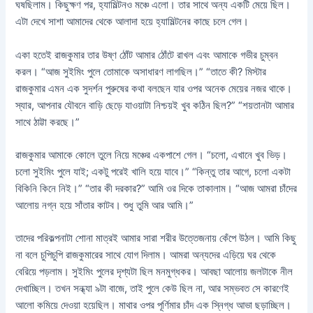
ঘষছিলাম। কিছুক্ষণ পর, হ্যামিল্টনও মঞ্চে এলো। তার সাথে অন্য একটি মেয়ে ছিল।
এটা দেখে সাশা আমাদের থেকে আলাদা হয়ে হ্যামিল্টনের কাছে চলে গেল।
একা হতেই রাজকুমার তার উষ্ণ ঠোঁট আমার ঠোঁটে রাখল এবং আমাকে গভীর চুম্বন
করল। “আজ সুইমিং পুলে তোমাকে অসাধারণ লাগছিল।” “তাতে কী? মিস্টার
রাজকুমার এমন এক সুদর্শন পুরুষের কথা বলছেন যার ওপর অনেক মেয়ের নজর থাকে।
স্যার, আপনার যৌবনে বাড়ি ছেড়ে যাওয়াটা নিশ্চয়ই খুব কঠিন ছিল?” “শয়তানটা আমার
সাথে ঠাট্টা করছে।”
রাজকুমার আমাকে কোলে তুলে নিয়ে মঞ্চের একপাশে গেল। “চলো, এখানে খুব ভিড়।
চলো সুইমিং পুলে যাই; একটু পরেই খালি হয়ে যাবে।” “কিন্তু তার আগে, চলো একটা
বিকিনি কিনে নিই।” “তার কী দরকার?” আমি ওর দিকে তাকালাম। “আজ আমরা চাঁদের
আলোয় নগ্ন হয়ে সাঁতার কাটব। শুধু তুমি আর আমি।”
তাদের পরিকল্পনাটা শোনা মাত্রই আমার সারা শরীর উত্তেজনায় কেঁপে উঠল। আমি কিছু
না বলে চুপিচুপি রাজকুমারের সাথে যোগ দিলাম। আমরা অন্যদের এড়িয়ে ঘর থেকে
বেরিয়ে পড়লাম। সুইমিং পুলের দৃশ্যটা ছিল মনমুগ্ধকর। আবছা আলোয় জলটাকে নীল
দেখাচ্ছিল। তখন সন্ধ্যা ৯টা বাজে, তাই পুলে কেউ ছিল না, আর সম্ভবত সে কারণেই
আলো কমিয়ে দেওয়া হয়েছিল। মাথার ওপর পূর্ণিমার চাঁদ এক স্নিগ্ধ আভা ছড়াচ্ছিল।