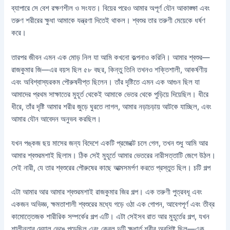
ব্যাপারে সে বেশ রক্ষণশীল ও সংযত। বিয়ের পরেও আমার অপূর্ণ যৌন আকাঙ্ক্ষা এবং
তরুণ শরীরের ক্ষুধা আমাকে যন্ত্রণা দিতেই থাকল। শ্বশুর তার তরুণী মেয়েকে ধর্ষণ
করে।
তারপর জীবন এমন এক মোড় নিল যা আমি কখনো কল্পনাও করিনি। আমার শ্বশুর—
রাজকুমার জি—এর বয়স ছিল ৫৮ বছর, কিন্তু তিনি তখনও শক্তিশালী, আকর্ষণীয়
এবং অবিশ্বাস্যরকম পৌরুষদীপ্ত ছিলেন। তাঁর দৃষ্টিতে এমন এক আগুন ছিল যা
আমাদের প্রথম সাক্ষাতের মুহূর্ত থেকেই আমাকে ভেতর থেকে পুড়িয়ে দিয়েছিল। ধীরে
ধীরে, তাঁর দৃষ্টি আমার শরীর জুড়ে ঘুরতে লাগল, আমার নড়াচড়ায় আটকে যাচ্ছিল, এবং
আমার যৌন আবেদন অনুভব করছিল।
যখন পঙ্কজ ছয় মাসের জন্য বিদেশে একটি প্রজেক্টে চলে গেল, তখন শুধু আমি আর
আমার শ্বশুরমশাই ছিলাম। ঠিক সেই মুহূর্তে আমার ভেতরের নারীসত্তাটি জেগে উঠল।
সেই নারী, যে তার শ্বশুরের পৌরুষের কাছে আত্মসমর্পণ করতে প্রস্তুত ছিল। চটি গল্প
এটা আমার আর আমার শ্বশুরমশাই রাজকুমার জির গল্প। এক তরুণী পুত্রবধূ এবং
একজন অভিজ্ঞ, ক্ষমতাশালী শ্বশুরের মধ্যে গড়ে ওঠা এক গোপন, আবেগপূর্ণ এবং তীব্র
কামোত্তেজক শারীরিক সম্পর্কের গল্প এটি। এটা সেইসব রাত আর মুহূর্তের গল্প, যখন
শালীনতার দেয়াল ভেঙে পড়েছিল এবং কেবল দুটি ক্ষুধার্ত শরীর অবশিষ্ট ছিল—এক