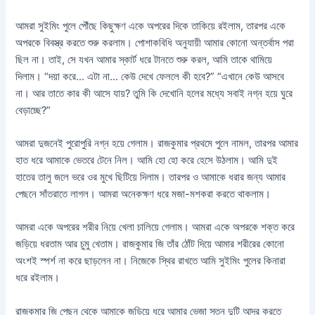
আমরা সুইমিং পুলে পৌঁছে কিছুক্ষণ একে অপরের দিকে তাকিয়ে রইলাম, তারপর একে
অপরকে বিবস্ত্র করতে শুরু করলাম। পোশাকবিধি অনুযায়ী আমার কোনো অন্তর্বাস পরা
ছিল না। তাই, সে যখন আমার স্কার্ট ধরে টানতে শুরু করল, আমি তাকে থামিয়ে
দিলাম। “দয়া করে… এটা না… কেউ দেখে ফেললে কী হবে?” “এখানে কেউ আসবে
না। আর তাতে কার কী আসে যায়? তুমি কি দেখোনি হলের মধ্যে সবাই নগ্ন হয়ে ঘুরে
বেড়াচ্ছে?”
আমরা দুজনেই পুরোপুরি নগ্ন হয়ে গেলাম। রাজকুমার প্রথমে পুলে নামল, তারপর আমার
হাত ধরে আমাকে ভেতরে টেনে নিল। আমি হো হো করে হেসে উঠলাম। আমি দুই
হাতের তালু জলে ভরে ওর মুখে ছিটিয়ে দিলাম। তারপর ও আমাকে ধরার জন্য আমার
পেছনে সাঁতরাতে লাগল। আমরা অনেকক্ষণ ধরে মজা-মশকরা করতে থাকলাম।
আমরা একে অপরের শরীর নিয়ে খেলা চালিয়ে গেলাম। আমরা একে অপরকে শক্ত করে
জড়িয়ে ধরতাম আর চুমু খেতাম। রাজকুমার জি তাঁর ঠোঁট দিয়ে আমার শরীরের কোনো
অংশই স্পর্শ না করে ছাড়লেন না। নিজেকে স্থির রাখতে আমি সুইমিং পুলের কিনারা
ধরে রইলাম।
রাজকুমার জি পেছন থেকে আমাকে জড়িয়ে ধরে আমার ভেজা স্তন দুটি আদর করতে