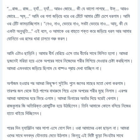
“…রাজ… রাজ… হ্যাঁ… হ্যাঁ… আরও জোরে… কী যে ভালো লাগছে… উফ্‌… আরও
জোরে… ম্ম্‌ম্…” আমি ওর গলা জড়িয়ে ধরে ওর ঠোঁটে আমার ঠোঁট চেপে ধরলাম। আমি
ওর ঠোঁট কামড়াচ্ছিলাম। “নেও, নাও, ভেতরে নাও, সবটা ভেতরে নাও… আহ্‌, কী যে
একটা অনুভূতি…” এই বলে, ও আমাকে ওর বাহুতে শক্ত করে জড়িয়ে ধরল আর আমার
যোনিতে ওর রসের ধারা ঢালতে শুরু করল।
আমি এটাও ছাড়িনি। আমার বীর্য বেরিয়ে এসে তার বীর্যের সাথে মিলিত হলো। আমরা
দুজনেই মরিয়া হয়ে একে অপরের সাথে নিজেদের শরীর মিশিয়ে দেওয়ার চেষ্টা করছিলাম।
আমরা এমনভাবে জড়িয়ে ছিলাম যে বাষ্পও প্রায় দেখা যাচ্ছিল না।
অর্গাজম হওয়ার পর আমরা কিছুক্ষণ সুইমিং পুলে জলের মাছের মতো খেলা করলাম।
তারপর জল থেকে উঠে পাশের বাথরুমে গিয়ে একে অপরের শরীর মুছে নিলাম। এরপর
আমরা আমাদের ঘরে ফিরে এলাম। আমরা ডিনারের অর্ডার দিয়ে ঘরেই খেলাম।
রাজকুমার জি অতিরিক্ত রোমান্টিক হয়ে উঠছিলেন। তিনি আমাকে কোলে বসিয়ে নিজের
হাতে খাইয়ে দিচ্ছিলেন।
পরের দিন হ্যামিল্টন আর সাশা এসে যোগ দিল। ওরা আমাদের একা ছাড়ল না। আমরা
ওদের সাথে দলবদ্ধ যৌনতায় মেতে উঠলাম। কিন্তু এই মিষ্টি বুড়ো সিংহটার সাথে