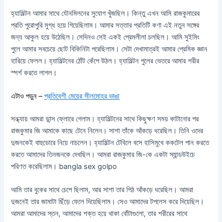
হ্যামিল্টন আমার সাথে যৌনমিলনের সুযোগ খুঁজছিল। কিন্তু এখন আমি রাজকুমারের
প্রতি পুরোপুরি মুগ্ধ হয়ে গিয়েছিলাম। আমার সত্তার প্রতিটি কণা এই নতুন সঙ্গের
জন্য আকুল হয়ে উঠেছিল। সেদিনও সেই একই প্রেমলীলা চলছিল। আমি সুইমিং
পুলে আমার সবচেয়ে ছোট বিকিনিটা পরেছিলাম। সেটা দেখামাত্রই আমার প্রেমিক জ্ঞান
হারিয়ে ফেলল। হ্যামিল্টনের ঠোঁট কেঁপে উঠল। হ্যামিল্টন পুলের ভেতরে আমার শরীর
স্পর্শ করতে লাগল।
এটাও পড়ুন –
প্রতিবেশী মেয়ের সীলমোহর ভাঙা
সন্ধ্যায় আমরা ডান্স ফ্লোরে গেলাম। হ্যামিল্টনের সাথে কিছুক্ষণ সময় কাটানোর পর
রাজকুমার জি আমাকে কাছে টেনে নিলেন। সাশা তাঁকে আঁকড়ে ধরেছিল। তিনি ওদের
দুজনকেই বাহুডোরে নিয়ে নাচলেন। হ্যামিল্টন টেবিলে বসে হাসিমুখে ককটেল পান করতে
করতে আমাদের তিনজনকে দেখছিল। আমরা রাজকুমার জি-কে একটা স্যান্ডউইচে
পরিণত করেছিলাম। bangla sex golpo
আমি তার বুকের সাথে চেপে ছিলাম, আর সাশা তার পিঠ আঁকড়ে ধরেছিল। আমরা
দুজনেই তার জামাটা ছিঁড়ে ফেলে দিয়েছিলাম। সেও আমাদের টপলেস করে দিয়েছিল।
আমরা আমাদের স্তন, আমাদের শক্ত হয়ে থাকা বোঁটাগুলো, তার শরীরের সাথে