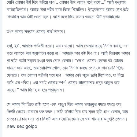
যোনি তোমার বীর্য দিয়ে ভরিয়ে দাও… তোমার বীজ আমার গর্ভে রাখো…” আমি যন্ত্রণায়
কাতরাচ্ছিলাম। আমার সারা শরীর ঘামে ভিজে গিয়েছিল। উত্তেজনায় আমার চোখ উল্টে
গিয়েছিল আর ঠোঁট খোলা ছিল। আমি জিভ দিয়ে আমার শুকনো ঠোঁট ভেজাচ্ছিলাম।
তখন আমার সন্তান তোমার গর্ভে আসবে।
হ্যাঁ, হ্যাঁ, আমাকে গর্ভবতী করো। এবার থামো। আমি তোমার কাছে মিনতি করছি, দয়া
করে আমাকে আর জ্বালাতন করো না। আমাকে আর কষ্ট দিও না। আমি বিছানায় আমার
পা দুটো যতটা সম্ভব চওড়া করে মেলে ধরলাম। “দেখো, তোমার ছেলের বউ তোমার
সামনে শুয়ে আছে, তার যোনিপথ খোলা, যেন মিনতি করছে তোমাকে তার যোনি ছিঁড়ে
ফেলতে। তার কোমল শরীরটা ঘষে দাও। আমার সেই স্তন দুটো টিপে দাও, যা নিয়ে
আমি এত গর্বিত। ওরা সবাই তোমার স্পর্শ, তোমার ভালোবাসার জন্য আকুল হয়ে
আছে।” আমি দিশেহারা হয়ে পড়ছিলাম।
সে আমার মিনতিতে রাজি হলো এবং আঙুল দিয়ে আমার ভগাঙ্কুর ঘষতে ঘষতে তার
লিঙ্গটি ভেতরে ঢোকাতে শুরু করল। আমি দু’হাত দিয়ে তার স্তন দুটি চেপে ধরলাম, আর
ভেতরে ঢোকার সময় তার লিঙ্গটি আমার যোনির দেওয়ালে ঘষা খাওয়ার অনুভূতি পেলাম।
new sex golpo