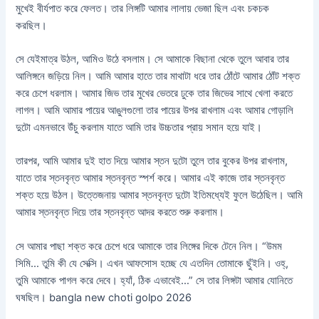
মুখেই বীর্যপাত করে ফেলত। তার লিঙ্গটি আমার লালায় ভেজা ছিল এবং চকচক
করছিল।
সে যেইমাত্র উঠল, আমিও উঠে বসলাম। সে আমাকে বিছানা থেকে তুলে আবার তার
আলিঙ্গনে জড়িয়ে নিল। আমি আমার হাতে তার মাথাটা ধরে তার ঠোঁটে আমার ঠোঁট শক্ত
করে চেপে ধরলাম। আমার জিভ তার মুখের ভেতরে ঢুকে তার জিভের সাথে খেলা করতে
লাগল। আমি আমার পায়ের আঙুলগুলো তার পায়ের উপর রাখলাম এবং আমার গোড়ালি
দুটো এমনভাবে উঁচু করলাম যাতে আমি তার উচ্চতার প্রায় সমান হয়ে যাই।
তারপর, আমি আমার দুই হাত দিয়ে আমার স্তন দুটো তুলে তার বুকের উপর রাখলাম,
যাতে তার স্তনবৃন্ত আমার স্তনবৃন্ত স্পর্শ করে। আমার এই কাজে তার স্তনবৃন্ত
শক্ত হয়ে উঠল। উত্তেজনায় আমার স্তনবৃন্ত দুটো ইতিমধ্যেই ফুলে উঠেছিল। আমি
আমার স্তনবৃন্ত দিয়ে তার স্তনবৃন্ত আদর করতে শুরু করলাম।
সে আমার পাছা শক্ত করে চেপে ধরে আমাকে তার লিঙ্গের দিকে টেনে নিল। “উমম
সিমি… তুমি কী যে সেক্সি। এখন আফসোস হচ্ছে যে এতদিন তোমাকে ছুঁইনি। ওহ্,
তুমি আমাকে পাগল করে দেবে। হ্যাঁ, ঠিক এভাবেই…” সে তার লিঙ্গটা আমার যোনিতে
ঘষছিল। bangla new choti golpo 2026