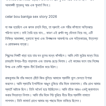
আকাঙ্ক্ষী পুত্রবধূ আর এক ক্ষুধার্ত সিংহ।
celar bou banlga sex story 2026
যা শুরু হয়েছিল এক ঝলক চাহনি দিয়ে, তা দ্রুতই এক শরীর কাঁপানো অগ্নিঝড়ে
পরিণত হলো। তাই তৈরি হয়ে যান… কারণ এই গল্পটা শুধু যৌনতা নিয়ে নয়, এটি
নিষিদ্ধ আকাঙ্ক্ষা, লুকানো ক্ষুধা এবং বিপজ্জনক আকর্ষণের এক সত্যিকারের, উত্তপ্ত
ও রোমাঞ্চকর যাত্রা।
প্রিন্সের লিঙ্গটি খাড়া হয়ে তার ঘন চুলের মধ্যে কাঁপছিল। আমি সেটা মুঠোর মধ্যে নিয়ে
চামড়াটা উপরে-নীচে নাড়ালাম এবং তারপর ছেড়ে দিলাম। এই কাজের ফলে তার লিঙ্গের
উপর এক ফোঁটা প্রাক-বীর্য চিকচিক করে উঠল।
রাজকুমার জি তাঁর শুকনো ঠোঁটে জিভ বুলিয়ে আমাকে স্কার্টটা খুলে ফেলতে ইশারা
করলেন। আমি স্কার্টের ইলাস্টিকে আঙুল ঢুকিয়ে তাঁর দিকে তাকালাম। তাঁর চোখ আমার
স্কার্টে আটকে ছিল। তিনি অধৈর্য হয়ে উঠছিলেন। আমি তাঁকে আরও একটু জ্বালাতন
করার সিদ্ধান্ত নিলাম। আমি তাঁর দিকে পিঠ ঘুরিয়ে ধীরে ধীরে স্কার্টটা নামাতে
লাগলাম। তিনি কামার্ত চোখে আমার বড় পাছার দিকে তাকিয়ে ছিলেন।