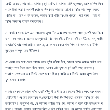
যথেষ্ট হয়েছে, আর না… আমার তৃষ্ণা মেটাও। আমার যোনি জ্বলছে, তোমার লিঙ্গ দিয়ে
একে ঠান্ডা করো। এখনই তোমার লিঙ্গ দিয়ে আমাকে চোদো। আমি আর সহ্য করতে
পারছি না। তুমি এ কী করলে, আমার সারা শরীর আগুনে পুড়ছে। দয়া করে… আর না…
আমি যন্ত্রণায় ছটফট করছিলাম।
সে বাথটাব থেকে উঠে এসে আমাকে তুলে নিল এবং তখনও ভেজা অবস্থাতেই ঘরে ফিরে
এল। সে আমাকে আগের অবস্থাতেই বিছানায় শুইয়ে দিল। যেই সে উঠতে গেল, আমি
তাড়াতাড়ি তার গলা জড়িয়ে ধরলাম, তাকে সরে যেতে বাধা দিলাম। এখন এক ইঞ্চি
দূরত্বও অসহ্য হয়ে উঠছিল।
সে হেসে তার গলা থেকে আমার হাত দুটো সরিয়ে দিল, বোতল থেকে কয়েক ফোঁটা রেড
ওয়াইন তার লিঙ্গে ঢেলে দিয়ে বলল, “এবার এটা চুষে দে।” আমি তাই করলাম।
ওয়াইনে ভেজানো তার লিঙ্গটা খেতে দারুণ ছিল। আমি তার লিঙ্গটা আবার মুখে নিয়ে
চুষতে শুরু করলাম।
এরপর সে বোতল থেকে বাকি ওয়াইনটুকু ধীরে ধীরে তার লিঙ্গের উপর ঢালতে শুরু করল।
ওয়াইনটা যখন তার লিঙ্গ আর অণ্ডকোষের উপর টপ টপ করে পড়ছিল, আমি তা পান
করছিলাম। কিছুক্ষণ পর, সে আমাকে শুইয়ে দিল এবং আমার পা দুটো তার কাঁধের উপর
রাখল। তারপর, আমার কোমরের নিচে একটা বালিশ রেখে, সে আমার যোনির লোম তুলে