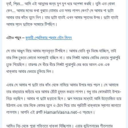
হ্যাঁ, প্রিয়… আমি এই আনন্দের জন্য যুগ যুগ ধরে অপেক্ষা করছি। তুমি এত বোকা
কেন… আমার মনের কথা বুঝতে তোমার এত সময় লাগল কেন? সে আমার পা দুটো
আবার তার কাঁধে তুলে নিল। তার দুটো হাতই এখন আমার স্তনের উপর। দুটো হাতই
আমার স্তন দুটোকে সজোরে টিপছিল।
এটাও পড়ুন –
কুমারী প্রেমিকার প্রথম যৌন মিলন
সে তার আঙুল দিয়ে আমার স্তনবৃন্ত টিপছিল। আমার যোনি খুব ভিজে যাচ্ছিল, তাই
তার লিঙ্গ ঢুকতে কোনো সমস্যাই হচ্ছিল না। তার লিঙ্গটা আমার যোনির ভেতরে পুরোপুরি
ঢুকে গিয়েছিল। তারপর সে ধীরে ধীরে লিঙ্গটা পুরোপুরি বের করে আনল এবং এক
ধাক্কায় আবার ভেতরে ঢুকিয়ে দিল।
এবার সে আমার পা দুটো তার কাঁধ থেকে নামিয়ে আমার উপরে শুয়ে পড়ল। সে আমাকে
তার বাহুডোরে জড়িয়ে ধরে আমার ঠোঁটে চুম্বন করতে লাগল। শুধু তার কোমরটাই উপরে-
নিচে নড়ছিল। আমার পা দুটো ছড়ানো ছিল। অল্প সময়ের মধ্যেই আমি উত্তেজিত হয়ে
উঠলাম এবং তার দিকে কোমর তুলে ও ঠেলে দিয়ে তার প্রতিটি ধাক্কাকে স্বাগত জানাতে
লাগলাম। আপনি এই গল্পটি HamariVasna.net-এ পড়ছেন।
আমিও নিচ থেকে পুরো শক্তিতে ধাক্কা দিচ্ছিলাম। এয়ার কন্ডিশনারের শীতলতার