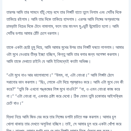
তারপর আমি তার সামনে হাঁটু গেড়ে বসে তার লিঙ্গটি হাতে তুলে নিলাম এবং সেটির দিকে
তাকিয়ে রইলাম। আমি তার দিকে তাকিয়ে হাসলাম। এরপর আমি লিঙ্গের অগ্রভাগের
চামড়াটা নিচের দিকে টেনে নামালাম, ফলে তার মাংসল মুণ্ডুটি উন্মোচিত হলো। আমি
সেটির ডগায় আমার ঠোঁট চেপে ধরলাম।
তাকে একটা ছোট্ট চুমু দিয়ে, আমি আমার মুখের উপর তার লিঙ্গটি ঘষতে লাগলাম। আমার
ওটা মুখে নেওয়ার তীব্র ইচ্ছা হচ্ছিল, কিন্তু আমি তার বলার জন্য অপেক্ষা করলাম।
আমি তাকে দেখাতে চাইনি যে আমি ইতিমধ্যেই কতটা অভিজ্ঞ।
“এটা মুখে নাও আর ভালোবাসো।” “উমম, না, এটা নোংরা।” আমি লিঙ্গটা ঠেলে
সরানোর ভান করলাম। “ছিঃ, লোকে এটা দিয়ে প্রস্রাবও করে। আমি এটা মুখে নেব কী
করে?” “তুমি কি এখনো পঙ্কজের লিঙ্গ মুখে নাওনি?” “না, ও এমন নোংরা কাজ করে
না।” “এটা নোংরা না, একবার চেষ্টা করে দেখো। ঠিক যেমন তুমি চকোবার আইসক্রিম
চেটে খাও।”
দ্বিধা নিয়ে আমি জিভ বের করে তার লিঙ্গের ডগাটা চাটতে শুরু করলাম। আমার চুল
খোলা থাকায় তার দেখতে অসুবিধা হচ্ছিল। তাই, সে আমার চুল ধরে একটা খোঁপা করে