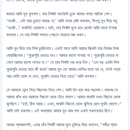
দিল। তারপর, আমার মুখটা ধরে সে তার লিঙ্গটা আমার দিকে ঠেলতে শুরু করল।
জবাবে আমি মুখ খুললাম। তার লিঙ্গটা অর্ধেকটা ঢুকে আমার গলায় আটকে গেল।
“যথেষ্ট… এটা আর ঢুকতে পারছে না,” আমি বলার চেষ্টা করলাম, কিন্তু মুখ দিয়ে শুধু
“যথেষ্ট…” কথাটাই বেরোলো। তাই, তার লিঙ্গটা মুখে ধরে রেখেই আমি তাকে ইশারা
করলাম। সে তার লিঙ্গটা সামনে-পেছনে নাড়াতে শুরু করল।
আমি মুখ দিয়ে তার লিঙ্গ চুষছিলাম। একই সাথে আমি আমার জিভটা তার লিঙ্গের উপর
ঘোরাচ্ছিলাম। “পুরোপুরি ভেতরে নাও। আমার ভালো লাগছে না। পুরোপুরি ভেতরে না
গেলে আমার ভালো লাগবে না।” সে তার লিঙ্গটা বের করে নিল। “এত বড় একটা লিঙ্গ
পুরোপুরি ভেতরে যাবে কী করে? আমার মুখ তো আমার যোনির মতো নয় যে, যতই লম্বা
আর মোটা হোক না কেন, পুরোটা ভেতরে নিয়ে নেবে,” আমি বললাম।
সে আমাকে তুলে নিয়ে বিছানায় নিয়ে গেল। আমি চিৎ হয়ে শুয়ে পড়লাম। তারপর সে
আমার কাঁধ ধরে আমাকে বিছানা থেকে টেনে নামাল। আমার মাথাটা তখন বিছানা থেকে
ঝুলছিল। “হ্যাঁ, ঠিক আছে। এখন, মাথাটা বিছানা থেকে ঝুলিয়ে রেখে মুখটা খোলো।”
আমি তাই করলাম। এই অবস্থায় আমার মুখ আর গলা একই সরলরেখায় ছিল।
আমার শ্বশুরমশাই, এবার তাঁর লিঙ্গটি আমার মুখে ঢুকিয়ে দিয়ে বললেন, “গভীর শ্বাস