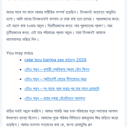
যাদের সাথে গত মাসে আমার শারীরিক সম্পর্ক হয়েছিল। তিনজনই অত্যন্ত আনন্দিত
হলো। আমি তাদের তিনজনকেই বললাম যে তারা বাবা হতে চলেছে। প্রথমজনের জন্য:
এই বয়সে বাবা হওয়ার আনন্দ। দ্বিতীয়জনের জন্য: তার পুরুষত্বের প্রমাণ। আর
তৃতীয়জনের জন্য: এটা তার পরিবারের প্রথম আনন্দ। তারা তিনজনই আমাকে
ভালোবাসায় ভরিয়ে দিল।
You may miss
celar bou banlga sex story 2026
এটাও পড়ুন – কুমারী প্রেমিকার প্রথম যৌন মিলন
এটাও পড়ুন – প্রতিবেশী মেয়ের সীলমোহর ভাঙা
এটাও পড়ুন – সৎ মাকে গরম করার পর তার সাথে চোদাচুদি
এটাও পড়ুন – বাবার দ্বারা যৌনমিলনে আসক্ত
বাড়ির সবাই আনন্দ করছিল। আমার শাশুড়ি আর ননদ পরিবারের নতুন সদস্যের আগমন
উদযাপনে ব্যস্ত ছিলেন। আমাদের পুরো পরিবার দিল্লিতে রাজকুমার জির বাড়িতে জড়ো
হয়েছিল। আমার অনাগত সন্তানের বাবা কে, বাংলা চোদাচুদির গল্প