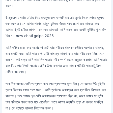
করল।
উত্তেজনায় আমি দু’হাত দিয়ে রাজকুমারকে জাপটে ধরে তার মুখের দিকে কোমর তুলতে
শুরু করলাম। সে আমার পাছায় আঙুল ঢুকিয়ে দাঁতের মাঝে চেপে ধরে আলতো করে
আমার ক্লিট চাটতে লাগল। সে সরে আসতেই আমি তাকে ধরে রেখেই সুইমিং পুলে ঝাঁপ
দিলাম। new choti golpo 2026
আমি কাঁচির মতো করে আমার পা দুটো তার শরীরের চারপাশে পেঁচিয়ে ধরলাম। তারপর,
তার মাথাটা ধরে, আমি আমার পা দুটো সামান্য আলগা করে তার শরীর বেয়ে নিচে নেমে
এলাম। যেইমাত্র আমি তার লিঙ্গ আমার শরীর স্পর্শ করতে অনুভব করলাম, আমি আমার
হাত দিয়ে তার লিঙ্গটা আমার যোনির উপর রাখলাম এবং আমার শরীরটা আরেকটু নিচে
নামিয়ে আনলাম।
তার লিঙ্গ আমার যোনিতে প্রবেশ করে তার প্রবেশপথ খুলে দিল। সে আমার পিঠ সুইমিং
পুলের কিনারার সাথে চেপে ধরল। আমি পুলটাকে অবলম্বন করে হাত দিয়ে নিজেকে ধরে
রাখলাম। তবে আমার খুব বেশি অবলম্বনের প্রয়োজন ছিল না, কারণ আমার পা দুটো
তার শরীরকে শক্ত করে ধরে রেখেছিল, ফলে আমার অনুমতি ছাড়া সে নড়তে পারছিল
না। সে সজোরে ধাক্কা দিতে শুরু করল।