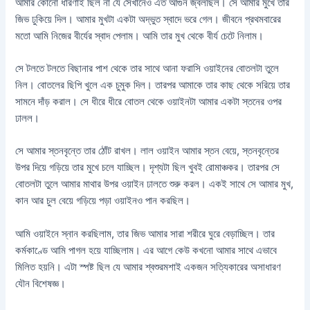
আমার কোনো ধারণাই ছিল না যে সেখানেও এত আগুন জ্বলছিল। সে আমার মুখে তার
জিভ ঢুকিয়ে দিল। আমার মুখটা একটা অদ্ভুত স্বাদে ভরে গেল। জীবনে প্রথমবারের
মতো আমি নিজের বীর্যের স্বাদ পেলাম। আমি তার মুখ থেকে বীর্য চেটে নিলাম।
সে টলতে টলতে বিছানার পাশ থেকে তার সাথে আনা ফরাসি ওয়াইনের বোতলটা তুলে
নিল। বোতলের ছিপি খুলে এক চুমুক দিল। তারপর আমাকে তার কাছ থেকে সরিয়ে তার
সামনে দাঁড় করাল। সে ধীরে ধীরে বোতল থেকে ওয়াইনটা আমার একটা স্তনের ওপর
ঢালল।
সে আমার স্তনবৃন্তে তার ঠোঁট রাখল। লাল ওয়াইন আমার স্তন বেয়ে, স্তনবৃন্তের
উপর দিয়ে গড়িয়ে তার মুখে চলে যাচ্ছিল। দৃশ্যটা ছিল খুবই রোমাঞ্চকর। তারপর সে
বোতলটা তুলে আমার মাথার উপর ওয়াইন ঢালতে শুরু করল। একই সাথে সে আমার মুখ,
কান আর চুল বেয়ে গড়িয়ে পড়া ওয়াইনও পান করছিল।
আমি ওয়াইনে স্নান করছিলাম, তার জিভ আমার সারা শরীরে ঘুরে বেড়াচ্ছিল। তার
কর্মকাণ্ডে আমি পাগল হয়ে যাচ্ছিলাম। এর আগে কেউ কখনো আমার সাথে এভাবে
মিলিত হয়নি। এটা স্পষ্ট ছিল যে আমার শ্বশুরমশাই একজন সত্যিকারের অসাধারণ
যৌন বিশেষজ্ঞ।