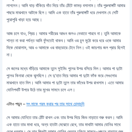
লাগলেন। আমি ঘাড় বাঁকিয়ে দাঁত দিয়ে তাঁর ঠোঁটে কামড় বসালাম। তাঁর পুরুষাঙ্গটি আমার
পাছার মাঝখানে আটকে ছিল। আমি এক হাতে তাঁর পুরুষাঙ্গটি ধরে দেখলাম যে সেটি
পুরোপুরি খাড়া হয়ে আছে।
আজ চলে যাও, প্রিয়। আমার শরীরের আগুন জলও নেভাতে পারবে না। তুমি আমাকে
শান্ত না করা পর্যন্ত আমি ফুঁসতেই থাকব। আমি ওর চুল মুঠো করে ধরে ওকে আমার
দিকে ঘোরালাম, আর ও আমাকে ওর বাহুডোরে টেনে নিল। ওই জায়গায় জল প্রায় ছিলই
না।
সে জলের মধ্যে দাঁড়িয়ে আমাকে তুলে সুইমিং পুলের উপর বসিয়ে দিল। আমার পা দুটো
পুলের কিনারা থেকে ঝুলছিল। সে দু’হাত দিয়ে আমার পা দুটো ফাঁক করে সেগুলোর
মাঝখানে হাত দিল। আমি আমার পা দুটো তুলে তার কাঁধের উপর রাখলাম। এতে আমার
যোনিপথটি উপরে উঠে তার মুখের সামনে চলে এল।
এটাও পড়ুন –
সৎ মাকে গরম করার পর তার সাথে চোদাচুদি
সে আমার যোনিতে তার ঠোঁট রাখল এবং তার উপর দিয়ে জিভ নাড়াতে শুরু করল। আমি
এক হাতে তার মাথা ধরে, অন্য হাতটা মেঝেতে রেখে, তার মাথাটা আমার যোনির সাথে
চেপে ধরলাম। সে তার জিভটা আমার যোনির ভেতরে ঢুকিয়ে সামনে-পেছনে নাড়াতে শুরু