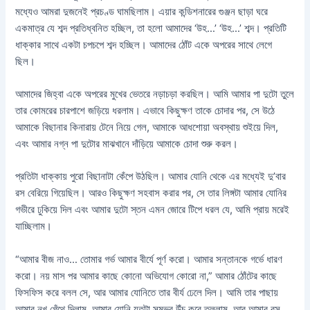
মধ্যেও আমরা দুজনেই প্রচণ্ড ঘামছিলাম। এয়ার কন্ডিশনারের গুঞ্জন ছাড়া ঘরে
একমাত্র যে শব্দ প্রতিধ্বনিত হচ্ছিল, তা হলো আমাদের ‘উহ…’ ‘উহ…’ শব্দ। প্রতিটি
ধাক্কার সাথে একটা চপচপে শব্দ হচ্ছিল। আমাদের ঠোঁট একে অপরের সাথে লেগে
ছিল।
আমাদের জিহ্বা একে অপরের মুখের ভেতরে নড়াচড়া করছিল। আমি আমার পা দুটো তুলে
তার কোমরের চারপাশে জড়িয়ে ধরলাম। এভাবে কিছুক্ষণ তাকে চোদার পর, সে উঠে
আমাকে বিছানার কিনারায় টেনে নিয়ে গেল, আমাকে আধশোয়া অবস্থায় শুইয়ে দিল,
এবং আমার নগ্ন পা দুটোর মাঝখানে দাঁড়িয়ে আমাকে চোদা শুরু করল।
প্রতিটা ধাক্কায় পুরো বিছানাটা কেঁপে উঠছিল। আমার যোনি থেকে এর মধ্যেই দু’বার
রস বেরিয়ে গিয়েছিল। আরও কিছুক্ষণ সহবাস করার পর, সে তার লিঙ্গটা আমার যোনির
গভীরে ঢুকিয়ে দিল এবং আমার দুটো স্তন এমন জোরে টিপে ধরল যে, আমি প্রায় মরেই
যাচ্ছিলাম।
“আমার বীজ নাও… তোমার গর্ভ আমার বীর্যে পূর্ণ করো। আমার সন্তানকে গর্ভে ধারণ
করো। নয় মাস পর আমার কাছে কোনো অভিযোগ কোরো না,” আমার ঠোঁটের কাছে
ফিসফিস করে বলল সে, আর আমার যোনিতে তার বীর্য ঢেলে দিল। আমি তার পাছায়
আমার নখ গেঁথে দিলাম, আমার যোনি যতটা সম্ভব উঁচু করে তুললাম, আর আমার রস