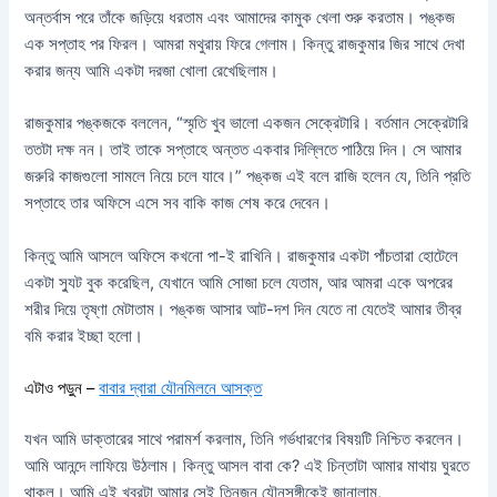
অন্তর্বাস পরে তাঁকে জড়িয়ে ধরতাম এবং আমাদের কামুক খেলা শুরু করতাম। পঙ্কজ
এক সপ্তাহ পর ফিরল। আমরা মথুরায় ফিরে গেলাম। কিন্তু রাজকুমার জির সাথে দেখা
করার জন্য আমি একটা দরজা খোলা রেখেছিলাম।
রাজকুমার পঙ্কজকে বললেন, “স্মৃতি খুব ভালো একজন সেক্রেটারি। বর্তমান সেক্রেটারি
ততটা দক্ষ নন। তাই তাকে সপ্তাহে অন্তত একবার দিল্লিতে পাঠিয়ে দিন। সে আমার
জরুরি কাজগুলো সামলে নিয়ে চলে যাবে।” পঙ্কজ এই বলে রাজি হলেন যে, তিনি প্রতি
সপ্তাহে তার অফিসে এসে সব বাকি কাজ শেষ করে দেবেন।
কিন্তু আমি আসলে অফিসে কখনো পা-ই রাখিনি। রাজকুমার একটা পাঁচতারা হোটেলে
একটা স্যুট বুক করেছিল, যেখানে আমি সোজা চলে যেতাম, আর আমরা একে অপরের
শরীর দিয়ে তৃষ্ণা মেটাতাম। পঙ্কজ আসার আট-দশ দিন যেতে না যেতেই আমার তীব্র
বমি করার ইচ্ছা হলো।
এটাও পড়ুন –
বাবার দ্বারা যৌনমিলনে আসক্ত
যখন আমি ডাক্তারের সাথে পরামর্শ করলাম, তিনি গর্ভধারণের বিষয়টি নিশ্চিত করলেন।
আমি আনন্দে লাফিয়ে উঠলাম। কিন্তু আসল বাবা কে? এই চিন্তাটা আমার মাথায় ঘুরতে
থাকল। আমি এই খবরটা আমার সেই তিনজন যৌনসঙ্গীকেই জানালাম,