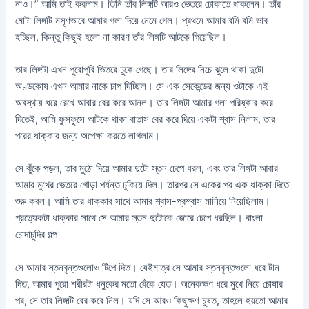
নাও।” আমি তাই করলাম। তিনি তাঁর লিঙ্গটি আরও ভেতরে ঢোকাতে থাকলেন। তাঁর
মোটা লিঙ্গটি মসৃণভাবে আমার গলা দিয়ে নেমে গেল। প্রথমে আমার বমি বমি ভাব
হচ্ছিল, কিন্তু কিছুই হলো না কারণ তাঁর লিঙ্গটি আটকে গিয়েছিল।
তার লিঙ্গটা এখন পুরোপুরি ভিতরে ঢুকে গেছে। তার লিঙ্গের নিচে ঝুলে থাকা দুটো
অণ্ডকোষ এখন আমার নাকে চাপ দিচ্ছিল। সে এক সেকেন্ডের জন্য ওটাকে এই
অবস্থায় ধরে রেখে আবার বের করে আনল। তার লিঙ্গটা আমার গলা পরিষ্কার করে
দিতেই, আমি ফুসফুসে আটকে থাকা বাতাস বের করে দিয়ে একটা শ্বাস নিলাম, তার
পরের ধাক্কার জন্য অপেক্ষা করতে লাগলাম।
সে ঝুঁকে পড়ল, তার মুঠো দিয়ে আমার দুটো স্তন চেপে ধরল, এবং তার লিঙ্গটা আবার
আমার মুখের ভেতরে গোড়া পর্যন্ত ঢুকিয়ে দিল। তারপর সে একের পর এক ধাক্কা দিতে
শুরু করল। আমি তার ধাক্কার সাথে আমার শ্বাস-প্রশ্বাস মানিয়ে নিয়েছিলাম।
প্রত্যেকটা ধাক্কার সাথে সে আমার স্তন দুটোকে জোরে চেপে ধরছিল। বাংলা
চোদাচুদির গল্প
সে আমার স্তনবৃন্তগুলোও টিপে দিত। যেইমাত্র সে আমার স্তনবৃন্তগুলো ধরে টান
দিত, আমার পুরো শরীরটা ধনুকের মতো বেঁকে যেত। অনেকক্ষণ ধরে মুখে নিয়ে চোষার
পর, সে তার লিঙ্গটি বের করে নিল। যদি সে আরও কিছুক্ষণ চুষত, তাহলে হয়তো আমার