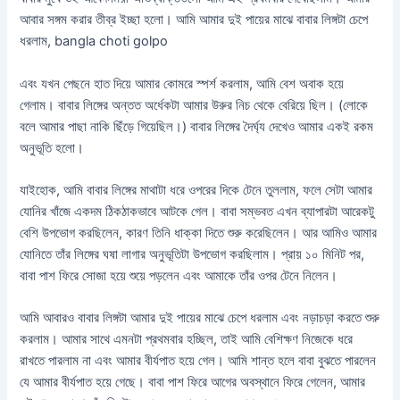
আবার সঙ্গম করার তীব্র ইচ্ছা হলো। আমি আমার দুই পায়ের মাঝে বাবার লিঙ্গটা চেপে
ধরলাম, bangla choti golpo
এবং যখন পেছনে হাত দিয়ে আমার কোমরে স্পর্শ করলাম, আমি বেশ অবাক হয়ে
গেলাম। বাবার লিঙ্গের অন্তত অর্ধেকটা আমার উরুর নিচ থেকে বেরিয়ে ছিল। (লোকে
বলে আমার পাছা নাকি ছিঁড়ে গিয়েছিল।) বাবার লিঙ্গের দৈর্ঘ্য দেখেও আমার একই রকম
অনুভূতি হলো।
যাইহোক, আমি বাবার লিঙ্গের মাথাটা ধরে ওপরের দিকে টেনে তুললাম, ফলে সেটা আমার
যোনির খাঁজে একদম ঠিকঠাকভাবে আটকে গেল। বাবা সম্ভবত এখন ব্যাপারটা আরেকটু
বেশি উপভোগ করছিলেন, কারণ তিনি ধাক্কা দিতে শুরু করেছিলেন। আর আমিও আমার
যোনিতে তাঁর লিঙ্গের ঘষা লাগার অনুভূতিটা উপভোগ করছিলাম। প্রায় ১০ মিনিট পর,
বাবা পাশ ফিরে সোজা হয়ে শুয়ে পড়লেন এবং আমাকে তাঁর ওপর টেনে নিলেন।
আমি আবারও বাবার লিঙ্গটা আমার দুই পায়ের মাঝে চেপে ধরলাম এবং নড়াচড়া করতে শুরু
করলাম। আমার সাথে এমনটা প্রথমবার হচ্ছিল, তাই আমি বেশিক্ষণ নিজেকে ধরে
রাখতে পারলাম না এবং আমার বীর্যপাত হয়ে গেল। আমি শান্ত হলে বাবা বুঝতে পারলেন
যে আমার বীর্যপাত হয়ে গেছে। বাবা পাশ ফিরে আগের অবস্থানে ফিরে গেলেন, আমার