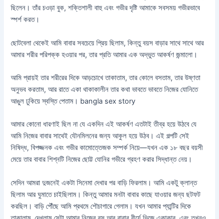
ছিলেন। তাঁর চওড়া বুক, শক্তিশালী বাহু এবং গভীর দৃষ্টি আমাকে সবসময় গভীরভাবে
স্পর্শ করত।
ছোটবেলা থেকেই আমি বাবার সবচেয়ে প্রিয় ছিলাম, কিন্তু বয়স বাড়ার সাথে সাথে আর
আমার শরীর পরিপক্ক হওয়ার পর, তার প্রতি আমার এক অদ্ভুত আকর্ষণ জন্মালো।
আমি প্রায়ই তার শরীরের দিকে আড়চোখে তাকাতাম, তার কোলে বসতাম, তার উষ্ণতা
অনুভব করতাম, আর রাতে একা থাকাকালীন তার কথা ভাবতে ভাবতে নিজের যোনিতে
আঙুল ঢুকিয়ে স্বস্তি পেতাম। bangla sex story
আমার কোনো ধারণাই ছিল না যে একদিন এই আকর্ষণ এতটাই তীব্র হয়ে উঠবে যে
আমি নিজের বাবার সাথেই যৌনমিলনের জন্য আকুল হয়ে উঠব। এই গল্পটি সেই
নিষিদ্ধ, বিপজ্জনক এবং গভীর কামোত্তেজক সম্পর্ক নিয়ে—যখন এক ১৮ বছর বয়সী
মেয়ে তার বাবার শিশ্নটি নিজের ছোট্ট যোনির গভীরে গ্রহণ করার সিদ্ধান্ত নেয়।
সেদিন আমরা দুজনেই একটা সিনেমা দেখার পর বাড়ি ফিরলাম। আমি একটু ক্লান্ত
ছিলাম আর ঘুমাতে চাইছিলাম। কিন্তু আমার মনটা বাবার কাছে যাওয়ার জন্য ছটফট
করছিল। বাড়ি পৌঁছে আমি প্রথমে শৌচাগারে গেলাম। যখন আমার প্যান্টির দিকে
তাকালাম, দেখলাম সেটা আমার নিজের রস আর বাবার বীর্যে ভিজে একাকার, এবং তখনও