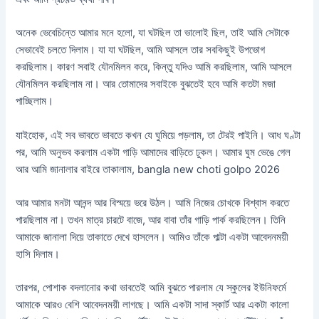
অনেক ভেবেচিন্তে আমার মনে হলো, যা ঘটছিল তা ভালোই ছিল, তাই আমি সেটাকে
সেভাবেই চলতে দিলাম। যা যা ঘটছিল, আমি আসলে তার সবকিছুই উপভোগ
করছিলাম। কারণ সবাই যৌনমিলন করে, কিন্তু যদিও আমি করছিলাম, আমি আসলে
যৌনমিলন করছিলাম না। আর তোমাদের সবাইকে বুঝতেই হবে আমি কতটা মজা
পাচ্ছিলাম।
যাইহোক, এই সব ভাবতে ভাবতে কখন যে ঘুমিয়ে পড়লাম, তা টেরই পাইনি। আধ ঘণ্টা
পর, আমি অনুভব করলাম একটা গাড়ি আমাদের বাড়িতে ঢুকল। আমার ঘুম ভেঙে গেল
আর আমি জানালার বাইরে তাকালাম, bangla new choti golpo 2026
আর আমার মনটা আনন্দ আর বিস্ময়ে ভরে উঠল। আমি নিজের চোখকে বিশ্বাস করতে
পারছিলাম না। তখন মাত্র চারটে বাজে, আর বাবা তাঁর গাড়ি পার্ক করছিলেন। তিনি
আমাকে জানালা দিয়ে তাকাতে দেখে হাসলেন। আমিও তাঁকে পাল্টা একটা আবেদনময়ী
হাসি দিলাম।
তারপর, পোশাক বদলানোর কথা ভাবতেই আমি বুঝতে পারলাম যে স্কুলের ইউনিফর্মে
আমাকে আরও বেশি আবেদনময়ী লাগছে। আমি একটা সাদা স্কার্ট আর একটা কালো