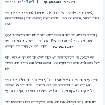
করলেন। আপনি এই গল্পটি chotiigolpo.com -এ পড়ছেন।
বাবা যখন আনন্দে চকোলেট খাচ্ছিলেন, তখন আমার কিছু কাজ থাকায় আমার একটু
বিরক্তি লাগছিল। আমি সেখানেই দাঁড়িয়ে রইলাম। তখন বাবা বললেন, “দাঁড়িয়ে আছিস
কেন?
তুইও কি চকোলেট খেতে চাস?” আমি কোনো উত্তর না দিয়ে চলে যেতে শুরু করলাম।
তখন বাবা আমাকে ডাকলেন। আমি পেছন ফিরে বাবার জ্ঞানগর্ভ কথায় একটু হেসে
ফেললাম, আর আমার বেশ মজাও লাগল। new sex story
কারণ আমি দেখলাম বাবা তাঁর ঠোঁটের ফাঁকে এক টুকরো চকোলেট ধরে রেখেছেন আর
আমাকে সেটা খাওয়ার জন্য ইশারা করছেন। এই দৃশ্যটা দেখে আমার যোনি আবার ভিজে
গেল।
বাবার দিকে এগিয়ে গিয়ে আমি বললাম, “বাবা, তাড়াতাড়ি করো। সকালের নাস্তার জন্য
আমাদের দেরি হয়ে যাচ্ছে।” আর তাঁর ঠোঁট থেকে চকোলেটটা নেওয়ার জন্য ঝুঁকে
পড়লাম। বন্ধুরা, চকোলেটটা কে খেতে চেয়েছিল? ওটা তো শুধু একটা অজুহাত ছিল।
আমি চকোলেটটার দিকে হাত বাড়াতেই আমার ঠোঁট বাবার ঠোঁট ছুঁয়ে গেল। আমার মনে