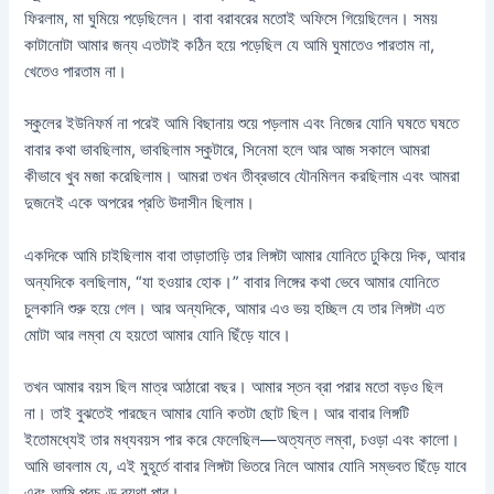
ফিরলাম, মা ঘুমিয়ে পড়েছিলেন। বাবা বরাবরের মতোই অফিসে গিয়েছিলেন। সময়
কাটানোটা আমার জন্য এতটাই কঠিন হয়ে পড়েছিল যে আমি ঘুমাতেও পারতাম না,
খেতেও পারতাম না।
স্কুলের ইউনিফর্ম না পরেই আমি বিছানায় শুয়ে পড়লাম এবং নিজের যোনি ঘষতে ঘষতে
বাবার কথা ভাবছিলাম, ভাবছিলাম স্কুটারে, সিনেমা হলে আর আজ সকালে আমরা
কীভাবে খুব মজা করেছিলাম। আমরা তখন তীব্রভাবে যৌনমিলন করছিলাম এবং আমরা
দুজনেই একে অপরের প্রতি উদাসীন ছিলাম।
একদিকে আমি চাইছিলাম বাবা তাড়াতাড়ি তার লিঙ্গটা আমার যোনিতে ঢুকিয়ে দিক, আবার
অন্যদিকে বলছিলাম, “যা হওয়ার হোক।” বাবার লিঙ্গের কথা ভেবে আমার যোনিতে
চুলকানি শুরু হয়ে গেল। আর অন্যদিকে, আমার এও ভয় হচ্ছিল যে তার লিঙ্গটা এত
মোটা আর লম্বা যে হয়তো আমার যোনি ছিঁড়ে যাবে।
তখন আমার বয়স ছিল মাত্র আঠারো বছর। আমার স্তন ব্রা পরার মতো বড়ও ছিল
না। তাই বুঝতেই পারছেন আমার যোনি কতটা ছোট ছিল। আর বাবার লিঙ্গটি
ইতোমধ্যেই তার মধ্যবয়স পার করে ফেলেছিল—অত্যন্ত লম্বা, চওড়া এবং কালো।
আমি ভাবলাম যে, এই মুহূর্তে বাবার লিঙ্গটা ভিতরে নিলে আমার যোনি সম্ভবত ছিঁড়ে যাবে
এবং আমি প্রচণ্ড ব্যথা পাব।