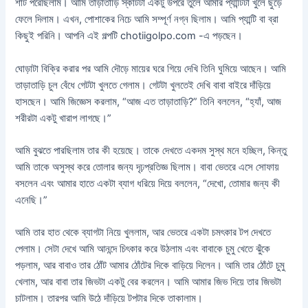
শার্ট পরেছিলাম। আমি তাড়াতাড়ি স্কার্টটা একটু উপরে তুলে আমার প্যান্টিটা খুলে ছুঁড়ে
ফেলে দিলাম। এখন, পোশাকের নিচে আমি সম্পূর্ণ নগ্ন ছিলাম। আমি প্যান্টি বা ব্রা
কিছুই পরিনি। আপনি এই গল্পটি chotiigolpo.com -এ পড়ছেন।
ঘোড়াটা বিক্রি করার পর আমি দৌড়ে মায়ের ঘরে গিয়ে দেখি তিনি ঘুমিয়ে আছেন। আমি
তাড়াতাড়ি চুল বেঁধে গেটটা খুলতে গেলাম। গেটটা খুলতেই দেখি বাবা বাইরে দাঁড়িয়ে
হাসছেন। আমি জিজ্ঞেস করলাম, “আজ এত তাড়াতাড়ি?” তিনি বললেন, “হ্যাঁ, আজ
শরীরটা একটু খারাপ লাগছে।”
আমি বুঝতে পারছিলাম তার কী হয়েছে। তাকে দেখতে একদম সুস্থ মনে হচ্ছিল, কিন্তু
আমি তাকে অসুস্থ করে তোলার জন্য দৃঢ়প্রতিজ্ঞ ছিলাম। বাবা ভেতরে এসে সোফায়
বসলেন এবং আমার হাতে একটা ব্যাগ ধরিয়ে দিয়ে বললেন, “দেখো, তোমার জন্য কী
এনেছি।”
আমি তার হাত থেকে ব্যাগটা নিয়ে খুললাম, আর ভেতরে একটা চমৎকার টপ দেখতে
পেলাম। সেটা দেখে আমি আনন্দে চিৎকার করে উঠলাম এবং বাবাকে চুমু খেতে ঝুঁকে
পড়লাম, আর বাবাও তার ঠোঁট আমার ঠোঁটের দিকে বাড়িয়ে দিলেন। আমি তার ঠোঁটে চুমু
খেলাম, আর বাবা তার জিভটা একটু বের করলেন। আমি আমার জিভ দিয়ে তার জিভটা
চাটলাম। তারপর আমি উঠে দাঁড়িয়ে টপটার দিকে তাকালাম।