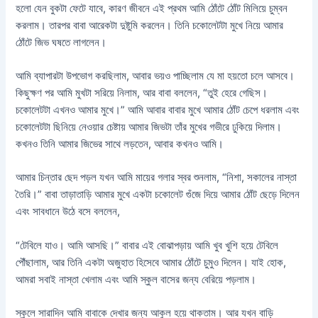
হলো যেন বুকটা ফেটে যাবে, কারণ জীবনে এই প্রথম আমি ঠোঁটে ঠোঁট মিলিয়ে চুম্বন
করলাম। তারপর বাবা আরেকটা দুষ্টুমি করলেন। তিনি চকোলেটটা মুখে নিয়ে আমার
ঠোঁটে জিভ ঘষতে লাগলেন।
আমি ব্যাপারটা উপভোগ করছিলাম, আবার ভয়ও পাচ্ছিলাম যে মা হয়তো চলে আসবে।
কিছুক্ষণ পর আমি মুখটা সরিয়ে নিলাম, আর বাবা বললেন, “তুই হেরে গেছিস।
চকোলেটটা এখনও আমার মুখে।” আমি আবার বাবার মুখে আমার ঠোঁট চেপে ধরলাম এবং
চকোলেটটা ছিনিয়ে নেওয়ার চেষ্টায় আমার জিভটা তাঁর মুখের গভীরে ঢুকিয়ে দিলাম।
কখনও তিনি আমার জিভের সাথে লড়তেন, আবার কখনও আমি।
আমার চিন্তার ছেদ পড়ল যখন আমি মায়ের গলার স্বর শুনলাম, “নিশা, সকালের নাস্তা
তৈরি।” বাবা তাড়াতাড়ি আমার মুখে একটা চকোলেট গুঁজে দিয়ে আমার ঠোঁট ছেড়ে দিলেন
এবং সাবধানে উঠে বসে বললেন,
“টেবিলে যাও। আমি আসছি।” বাবার এই বোঝাপড়ায় আমি খুব খুশি হয়ে টেবিলে
পৌঁছালাম, আর তিনি একটা অজুহাত হিসেবে আমার ঠোঁটে চুমুও দিলেন। যাই হোক,
আমরা সবাই নাস্তা খেলাম এবং আমি স্কুল বাসের জন্য বেরিয়ে পড়লাম।
স্কুলে সারাদিন আমি বাবাকে দেখার জন্য আকুল হয়ে থাকতাম। আর যখন বাড়ি