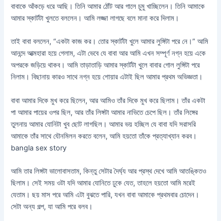
বাবাকে আঁকড়ে ধরে আছি। তিনি আমার ঠোঁট আর গালে চুমু খাচ্ছিলেন। তিনি আমাকে
আমার স্কার্টটা খুলতে বললেন। আমি লজ্জা লাগছে বলে মানা করে দিলাম।
তাই বাবা বললেন, “একটা কাজ কর। তোর স্কার্টটা খুলে আমার লুঙ্গিটা পরে নে।” আমি
আনন্দে আত্মহারা হয়ে গেলাম, এটা ভেবে যে বাবা আর আমি এখন সম্পূর্ণ নগ্ন হয়ে একে
অপরকে জড়িয়ে থাকব। আমি তাড়াতাড়ি আমার স্কার্টটা খুলে বাবার গোল লুঙ্গিটা পরে
নিলাম। বিছানায় কারও সাথে নগ্ন হয়ে শোয়ার এটাই ছিল আমার প্রথম অভিজ্ঞতা।
বাবা আমার দিকে মুখ করে ছিলেন, আর আমিও তাঁর দিকে মুখ করে ছিলাম। তাঁর একটা
পা আমার পায়ের ওপর ছিল, আর তাঁর লিঙ্গটা আমার নাভিতে চেপে ছিল। তাঁর লিঙ্গের
তুলনায় আমার যোনিটা খুব ছোট লাগছিল। আমার ভয় হচ্ছিল যে বাবা যদি সরাসরি
আমাকে তাঁর সাথে যৌনমিলন করতে বলেন, আমি হয়তো তাঁকে প্রত্যাখ্যান করব।
bangla sex story
আমি তার লিঙ্গটা ভালোবাসতাম, কিন্তু সেটার দৈর্ঘ্য আর প্রস্থ দেখে আমি আতঙ্কিতও
ছিলাম। সেই সময় ওটা যদি আমার যোনিতে ঢুকে যেত, তাহলে হয়তো আমি মরেই
যেতাম। ছয় মাস পরে আমি এটা বুঝতে পারি, যখন বাবা আমাকে প্রথমবার চোদেন।
সেটা অন্য গল্প, যা আমি পরে বলব।