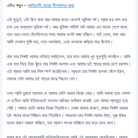
এটাও পড়ুন –
প্রতিবেশী মেয়ের সীলমোহর ভাঙা
এই মুহূর্তে, এটা ছিল বাবা আর আমার মধ্যে কেবলই ভূমিকা পর্ব। প্রায় ছয় মাস ধরে
চলা এক অব্যক্ত ভূমিকা পর্ব। আর ভূমিকা পর্বটাই যদি আমার এত ভালো লেগে থাকে,
তবে ভেবে দেখো যৌনমিলনের সময় আমার কতটা মজা হচ্ছিল। যাই হোক, বাবা আর
আমি সেখানে লুঙ্গি পরে, নগ্ন অবস্থায়, একে অপরকে জড়িয়ে শুয়ে ছিলাম।
বাবা তার লিঙ্গটা আমার নাভিতে ঘষছিলেন, যার ফলে আমার খুব সুড়সুড়ি লাগছিল। আমি
এক হাত দিয়ে নিচে ঝুঁকে তার লিঙ্গটা ধরলাম এবং আমার দুই পায়ের মাঝে চেপে ধরলাম।
এই প্রথম আমি তার লিঙ্গ স্পর্শ করেছিলাম। প্রথমে তার লিঙ্গটা হালকা কেঁপে উঠল,
তারপর সেটা আমার দুই পায়ের মাঝে পিছলে গেল।
তখন আমি বুঝতে পারলাম যে আমার যোনি আবার ভিজে গেছে। আমি অবাক হয়ে গেলাম
যে দু’দিনে আমি ইতিমধ্যেই অন্তত আটবার অর্গাজম করেছি এবং আবার প্রস্তুত হয়ে
গেছি। আমার যোনি আবার ভিজে গিয়েছিল। ভেজা থাকার কারণে, বাবার লিঙ্গটা আমার
দুই পায়ের মাঝে পিচ্ছিল হয়ে গিয়েছিল। সম্ভবত তার লিঙ্গটা আমার উষ্ণ, পুরু উরুর
মধ্যে দারুণ আরাম পাচ্ছিল, যার প্রমাণ পাওয়া যাচ্ছিল তার বন্ধ চোখ দেখে।
বাবার মুখে ওই আবেদনময়ী অভিব্যক্তিগুলো আমি এই প্রথমবার দেখেছিলাম। আমার