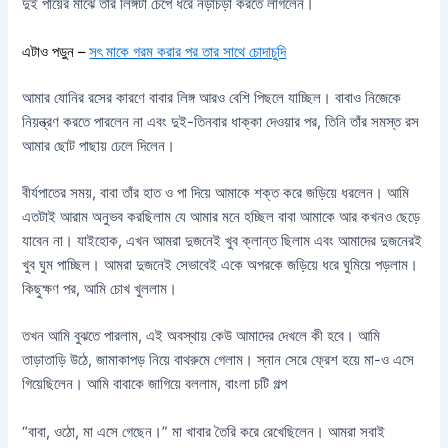
দুই পায়ের মাঝে তাঁর লিঙ্গটা চেপে ধরে নড়াচড়া করতে লাগলেন।
এটাও পড়ুন –
সৎ মাকে গরম করার পর তার সাথে চোদাচুদি
আমার যোনির রসের কারণে বাবার লিঙ্গ আরও বেশি পিছলে যাচ্ছিল। বাবাও নিজেকে
নিয়ন্ত্রণ করতে পারলেন না এবং দুই-তিনবার ধাক্কা দেওয়ার পর, তিনি তাঁর সমস্ত রস
আমার ছোট পাছায় ঢেলে দিলেন।
বীর্যপাতের সময়, বাবা তাঁর হাত ও পা দিয়ে আমাকে শক্ত করে জড়িয়ে ধরলেন। আমি
এতটাই আরাম অনুভব করছিলাম যে আমার মনে হচ্ছিল বাবা আমাকে আর কখনও ছেড়ে
যাবেন না। যাইহোক, এখন আমরা দুজনেই খুব ক্লান্ত ছিলাম এবং আমাদের দুজনেরই
খুব ঘুম পাচ্ছিল। আমরা দুজনেই সেভাবেই একে অপরকে জড়িয়ে ধরে ঘুমিয়ে পড়লাম।
কিছুক্ষণ পর, আমি চোখ খুললাম।
তখন আমি বুঝতে পারলাম, এই অবস্থায় কেউ আমাদের দেখলে কী হবে। আমি
তাড়াতাড়ি উঠে, জামাকাপড় নিয়ে বাথরুমে গেলাম। স্নান সেরে ফ্রেশ হয়ে মা-ও এসে
গিয়েছিলেন। আমি বাবাকে জাগিয়ে বললাম, বাংলা চটি গল্প
“বাবা, ওঠো, মা এসে গেছেন।” মা খাবার তৈরি করে রেখেছিলেন। আমরা সবাই