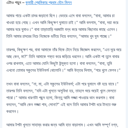
এটাও পড়ুন –
কুমারী প্রেমিকার প্রথম যৌন মিলন
আমার গায়ে একটা চাদর জড়ানো ছিল। ভেতরে এসে বাবা বললেন, “বাবা, আমার চা
খাওয়া হয়ে গেছে। এখন আমি কিছুক্ষণ ঘুমাতে চাই।” আমি বললাম, “বাবা, দয়া করে
আমার ঘরে ঘুমাও।” বাবা তাড়াতাড়ি দরজাটা বন্ধ করে আমার বিছানার কাছে এলেন।
তিনি আমার চাদরের নিচে নিজেকে গুটিয়ে নিয়ে বললেন, “আমার খুব ঘুম পাচ্ছে।”
তারপর, কিছুক্ষণ পর, বাবা আমাকে তাঁর দিকে টেনে নিয়ে জিজ্ঞেস করলেন, “এত দূরে শুয়ে
আছ কেন, মা?” তিনি আমাকে শক্ত করে জড়িয়ে ধরলেন। আমি একটা পা তুলে বাবার
ওপর রাখলাম, এতে আমার যোনি কিছুটা উন্মুক্ত হলো। বাবা বললেন, “বাবা, তুমি
এখনো তোমার স্কুলের ইউনিফর্ম খোলোনি।” আমি উত্তর দিলাম, “পরে খুলে ফেলব।”
তখন বাবা বললেন, “না, মা, এটা স্কুলের ইউনিফর্ম; এটা পরে ঘুমালে নষ্ট হয়ে যাবে।”
তারপর তিনি বললেন, “যদি এটা খুলতে অসুবিধা হয়, তাহলে শুয়ে শুয়েই খুলে ফেলতে
পারো।” আমার ধারণাটা পছন্দ হলো, কিন্তু আমি লজ্জা পাওয়ার ভান করলাম। বাবা
বললেন, “আমি কেন লজ্জা পাব, সোনা?” এই বলে তিনি আমার টপটা ধরে টানতে শুরু
করলেন।
আমার টপটা খুলতে সাহায্য করার জন্য আমি হাত বাড়ালাম। এখন আমি সম্পূর্ণ নগ্ন,