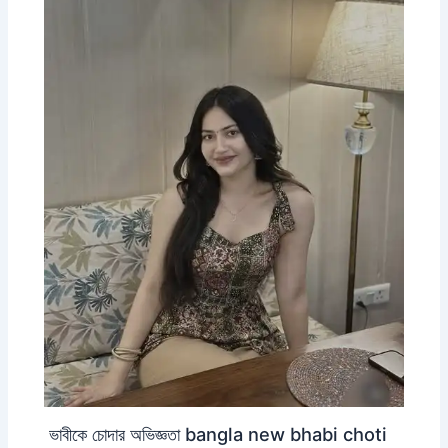
ভাবীকে চোদার অভিজ্ঞতা bangla new bhabi choti