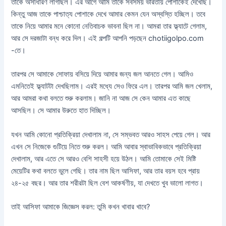
তাকে অসাধারণ লাগছিল। এর আগে আমি তাকে সবসময় ভারতীয় পোশাকেই দেখেছি।
কিন্তু আজ তাকে পাশ্চাত্য পোশাকে দেখে আমার কেমন যেন অস্বস্তি হচ্ছিল। তবে
তাকে নিয়ে আমার মনে কোনো নেতিবাচক ভাবনা ছিল না। আমরা তার ফ্ল্যাটে গেলাম,
আর সে দরজাটা বন্ধ করে দিল। এই গল্পটি আপনি পড়ছেন chotiigolpo.com
-তে।
তারপর সে আমাকে সোফায় বসিয়ে দিয়ে আমার জন্য জল আনতে গেল। আমিও
এমনিতেই ফ্ল্যাটটা দেখছিলাম। এরই মধ্যে সেও ফিরে এল। তারপর আমি জল খেলাম,
আর আমরা কথা বলতে শুরু করলাম। জানি না আজ সে কেন আমার এত কাছে
আসছিল। সে আমার উরুতে হাত দিচ্ছিল।
যখন আমি কোনো প্রতিক্রিয়া দেখালাম না, সে সম্ভবত আরও সাহস পেয়ে গেল। আর
এখন সে নিজেকে গুটিয়ে নিতে শুরু করল। আমি আবার স্বাভাবিকভাবে প্রতিক্রিয়া
দেখালাম, আর এতে সে আরও বেশি সাহসী হয়ে উঠল। আমি তোমাকে সেই মিষ্টি
মেয়েটির কথা বলতে ভুলে গেছি। তার নাম ছিল আসিফা, আর তার বয়স হবে প্রায়
২৪-২৫ বছর। আর তার শরীরটা ছিল বেশ আকর্ষণীয়, যা দেখতে খুব ভালো লাগত।
তাই আসিফা আমাকে জিজ্ঞেস করল: তুমি কখন খাবার খাবে?