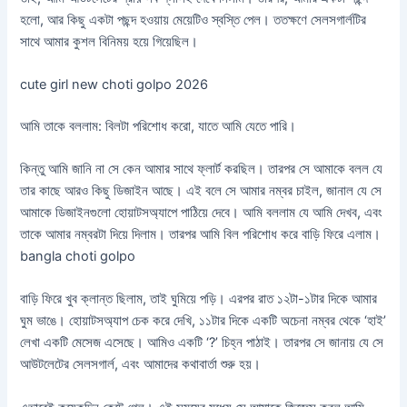
হলো, আর কিছু একটা পছন্দ হওয়ায় মেয়েটিও স্বস্তি পেল। ততক্ষণে সেলসগার্লটির
সাথে আমার কুশল বিনিময় হয়ে গিয়েছিল।
cute girl new choti golpo 2026
আমি তাকে বললাম: বিলটা পরিশোধ করো, যাতে আমি যেতে পারি।
কিন্তু আমি জানি না সে কেন আমার সাথে ফ্লার্ট করছিল। তারপর সে আমাকে বলল যে
তার কাছে আরও কিছু ডিজাইন আছে। এই বলে সে আমার নম্বর চাইল, জানাল যে সে
আমাকে ডিজাইনগুলো হোয়াটসঅ্যাপে পাঠিয়ে দেবে। আমি বললাম যে আমি দেখব, এবং
তাকে আমার নম্বরটা দিয়ে দিলাম। তারপর আমি বিল পরিশোধ করে বাড়ি ফিরে এলাম।
bangla choti golpo
বাড়ি ফিরে খুব ক্লান্ত ছিলাম, তাই ঘুমিয়ে পড়ি। এরপর রাত ১২টা-১টার দিকে আমার
ঘুম ভাঙে। হোয়াটসঅ্যাপ চেক করে দেখি, ১১টার দিকে একটি অচেনা নম্বর থেকে ‘হাই’
লেখা একটি মেসেজ এসেছে। আমিও একটি ‘?’ চিহ্ন পাঠাই। তারপর সে জানায় যে সে
আউটলেটের সেলসগার্ল, এবং আমাদের কথাবার্তা শুরু হয়।