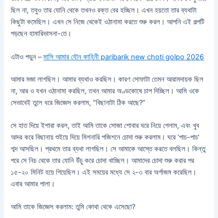
ছিল না, তবুও তার যোনি থেকে তখনও রক্ত ​​বের হচ্ছিল। এখন হয়তো তার ব্যথাটা
কিছুটা কমেছিল। এখন সে নিজে থেকেই ওঠানামা করতে শুরু করল। আপনি এই গল্পটি
পড়ছেন হামারিভাসনা-তে।
এটাও পড়ুন –
মাসি আমার যৌন কাহিনী paribarik new choti golpo 2026
আমার মজা লাগছিল। আমার ব্যথাও করছিল। কারণ সোফাটা তেমন আরামদায়ক ছিল
না, আর ও যখন ওঠানামা করছিল, তখন আমার অণ্ডকোষে চাপ দিচ্ছিল। আমি ওকে
সেভাবেই তুলে ধরে জিজ্ঞেস করলাম, “বিছানাটা ঠিক আছে?”
সে হাত দিয়ে ইশারা করল, তাই আমি তাকে সোজা শোবার ঘরে নিয়ে গেলাম, এবং খুব
আদর করে বিছানায় শুইয়ে দিয়ে মিশনারি পজিশনে চোদা শুরু করলাম। ঘরে ‘পাচ-পাচ’
শব্দ আসছিল। প্রথমে তার ব্যথা লাগছিল। সে আমাকে আস্তে করতে বলছিল। কিন্তু
পরে সে নিচ থেকে তার যোনি উঁচু করে চোদা খাচ্ছিল। আমাদের চোদা শুরু করার পর
১৫-২০ মিনিট হয়ে গিয়েছিল। এই সময়ের মধ্যে সে ২-৩ বার অর্গাজম করেছিল।
এবার আমার পালা।
আমি তাকে জিজ্ঞেস করলাম: তুমি কোথা থেকে এসেছো?