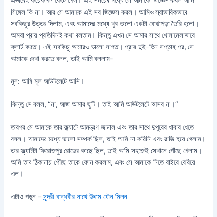
এভাবেই কয়েকদিন কেটে গেল। এই সময়ের মধ্যে সে আমাকে জিজ্ঞেস করল আমি
সিঙ্গেল কি না। আর সে আমাকে এই সব জিজ্ঞেস করল। আমিও স্বাভাবিকভাবে
সবকিছুর উত্তর দিলাম, এবং আমাদের মধ্যে খুব ভালো একটা বোঝাপড়া তৈরি হলো।
আমরা প্রায় প্রতিদিনই কথা বলতাম। কিন্তু এখন সে আমার সাথে খোলামেলাভাবে
ফ্লার্ট করত। এই সবকিছু আমারও ভালো লাগত। প্রায় দুই-তিন সপ্তাহ পর, সে
আমাকে দেখা করতে বলল, তাই আমি বললাম-
মূল: আমি মূল আউটলেটে আসি।
কিন্তু সে বলল, “না, আজ আমার ছুটি। তাই আমি আউটলেটে আসব না।”
তারপর সে আমাকে তার ফ্ল্যাটে আমন্ত্রণ জানাল এবং তার সাথে দুপুরের খাবার খেতে
বলল। আমাদের মধ্যে ভালো সম্পর্ক ছিল, তাই আমি না করিনি এবং রাজি হয়ে গেলাম।
তার ফ্ল্যাটটা ফিরোজপুর রোডের কাছে ছিল, তাই আমি সহজেই সেখানে পৌঁছে গেলাম।
আমি তার ঠিকানায় পৌঁছে তাকে ফোন করলাম, এবং সে আমাকে নিতে বাইরে বেরিয়ে
এল।
এটাও পড়ুন –
সুন্দরী বান্ধবীর সাথে উদ্দাম যৌন মিলন