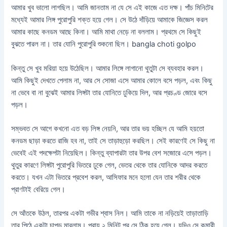
আমার খুব ভালো লাগছিল। আমি জানতাম না যে সে এই কাজে এত দক্ষ। পাঁচ মিনিটের
মধ্যেই আমার লিঙ্গ পুরোপুরি শক্ত হয়ে গেল। সে উঠে দাঁড়িয়ে আমাকে জিজ্ঞেস করল
আমার কাছে কনডম আছে কিনা। আমি মাথা নেড়ে না বললাম। প্রথমে সে কিছুই
বুঝতে পারল না। তার যোনি পুরোপুরি শুকনো ছিল। bangla choti golpo
কিন্তু সে খুব মরিয়া হয়ে উঠেছিল। আমার লিঙ্গে লাগানো থুতুটা সে ব্যবহার করল।
আমি কিছুই দেখতে পেলাম না, আর সে সোজা এসে আমার কোলে বসে পড়ল, এবং কিছু
না ভেবে বা না বুঝেই আমার লিঙ্গটা তার যোনিতে ঢুকিয়ে দিল, আর প্রচণ্ড জোরে বসে
পড়ল।
সম্ভবত সে আগে কখনো এত বড় লিঙ্গ নেয়নি, আর তার ভয় হচ্ছিল যে আমি হয়তো
কনডম ছাড়া করতে রাজি হব না, তাই সে তাড়াহুড়ো করছিল। সেই কারণেই সে কিছু না
ভেবেই এই পদক্ষেপটা নিয়েছিল। কিন্তু ব্যাপারটা তার উপর বেশ সজোরে এসে পড়ল।
থুতুর কারণে লিঙ্গটা পুরোপুরি ভিতরে ঢুকে গেল, ভেতর থেকে তার যোনিকে আদর করতে
করতে। যখন এটা ভিতরে প্রবেশ করল, আসিফার মনে হলো যেন তার শরীর থেকে
প্রাণটাই বেরিয়ে গেল।
সে আঁতকে উঠল, তারপর একটা গভীর শ্বাস নিল। আমি তাকে না নড়িয়েই তাড়াতাড়ি
তার পিঠে একটা চাপড় মারলাম। প্রায় ২ মিনিট পর সে ঠিক হয়ে গেল। যদিও সে কুমারী