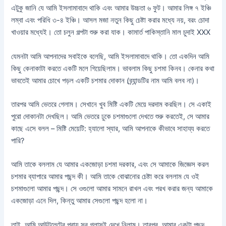
এটুকু জানি যে আমি ইসলামাবাদে থাকি এবং আমার উচ্চতা ৬ ফুট। আমার লিঙ্গ ৭ ইঞ্চি
লম্বা এবং পরিধি ৩-৪ ইঞ্চি। আসল মজা নতুন কিছু চেষ্টা করার মধ্যে নয়, বরং চোদা
খাওয়ার মধ্যেই। তো চলুন গল্পটা শুরু করা যাক। কামার্ত পাকিস্তানি মাল চুদাই XXX
যেমনটা আমি আপনাদের সবাইকে বলেছি, আমি ইসলামাবাদে থাকি। তো একদিন আমি
কিছু কেনাকাটা করতে একটি মলে গিয়েছিলাম। ভাবলাম কিছু চশমা কিনব। কেনার কথা
ভাবতেই আমার চোখে পড়ল একটি চশমার দোকান (ব্র্যান্ডটির নাম আমি বলব না)।
তারপর আমি ভেতরে গেলাম। সেখানে খুব মিষ্টি একটি মেয়ে দরদাম করছিল। সে একাই
পুরো দোকানটা দেখছিল। আমি ভেতরে ঢুকে চশমাগুলো দেখতে শুরু করতেই, সে আমার
কাছে এসে বলল – মিষ্টি মেয়েটি: হ্যালো স্যার, আমি আপনাকে কীভাবে সাহায্য করতে
পারি?
আমি তাকে বললাম যে আমার একজোড়া চশমা দরকার, এবং সে আমাকে জিজ্ঞেস করল
চশমার ব্যাপারে আমার পছন্দ কী। আমি তাকে বোঝানোর চেষ্টা করে বললাম যে ওই
চশমাগুলো আমার পছন্দ। সে ওগুলো আমার সামনে রাখল এবং পরখ করার জন্য আমাকে
একজোড়া এনে দিল, কিন্তু আমার সেগুলো পছন্দ হলো না।
তাই, আমি আউটলেটের প্রায় সব গ্লাসই দেখে নিলাম। তারপর, আমার একটা পছন্দ