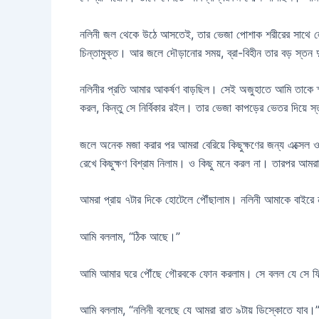
নলিনী জল থেকে উঠে আসতেই, তার ভেজা পোশাক শরীরের সাথে লেপ্ট
চিন্তামুক্ত। আর জলে দৌড়ানোর সময়, ব্রা-বিহীন তার বড় স্তন 
নলিনীর প্রতি আমার আকর্ষণ বাড়ছিল। সেই অজুহাতে আমি তাকে স
করল, কিন্তু সে নির্বিকার রইল। তার ভেজা কাপড়ের ভেতর দিয়ে স্তন
জলে অনেক মজা করার পর আমরা বেরিয়ে কিছুক্ষণের জন্য এক্সেল ওয
রেখে কিছুক্ষণ বিশ্রাম নিলাম। ও কিছু মনে করল না। তারপর আমর
আমরা প্রায় ৭টার দিকে হোটেলে পৌঁছালাম। নলিনী আমাকে বাইরে ন
আমি বললাম, “ঠিক আছে।”
আমি আমার ঘরে পৌঁছে গৌরবকে ফোন করলাম। সে বলল যে সে ফ্
আমি বললাম, “নলিনী বলেছে যে আমরা রাত ৯টায় ডিস্কোতে যাব।