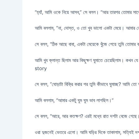
“হ্যাঁ, আমি ওকে নিয়ে আসব,” সে বলল। “আর তারপর তোমার সাথে
আমি বললাম, “না, দোস্ত, ও তো খুব ভালো একটা মেয়ে। আমার
সে বলল, “ঠিক আছে বাবা, একটা মেয়েকে খুঁজে পেয়ে তুমি তোমা
আমি খুব ক্লান্ত ছিলাম আর কিছুক্ষণ ঘুমাতে চেয়েছিলাম। কখন 
story
সে বলল, “ঘোড়াটা বিক্রি করার পর তুমি কীভাবে ঘুমাচ্ছ? আমি তো 
আমি বললাম, “আমার একটু ঘুম ঘুম ভাব লাগছিল।”
সে বলল, “আরে, আর কতক্ষণ? এরই মধ্যে রাত দশটা বেজে গেছে
ওরা দুজনেই ভেতরে এলো। আমি ঘড়ির দিকে তাকালাম, সত্যিই দশটা