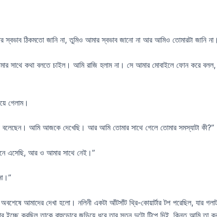
 স্বভাব ঠিকমতো জানি না, তুমিও আমার স্বভাব জানো না আর আমিও তোমারটা জানি না
আমার সাথে কথা বলতে চাইল। আমি রাজি হলাম না। সে আমার মোবাইলে ফোন করে বলল, “ত
য়ে গেলাম।
থা বলেছেন। আমি আজকে দেখেছি। আর আমি তোমার সাথে গেলে তোমার সমস্যাটা কী?”
ানে এসেছি, আর ও আমার সাথে নেই।”
না।”
ষে আমাদের দেখা হলো। নলিনী একটা আঁটসাঁট থ্রি-কোয়ার্টার টপ পরেছিল, যার গলাটা বে
র ইচ্ছে করছিল তাকে বাহুডোরে জড়িয়ে ধরে তার স্তন দুটো টিপে দিই, কিন্তু আমি তা 