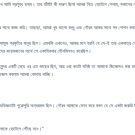
 আমি প্রলুব্ধ হলাম। তার হাঁটাটা কী দারুণ ছিল! আমরা নিচে হোটেলে গেলাম, সকালের
বের সাথে কাজ করি। তাছাড়া, আমরা খুব ভালো বন্ধু এবং গৌরব আমার সাথে সব গোপন কথ
ক প্রকৃতির মানুষ ছিল। এমনকি এখানেও, আমার মনে হয়নি যে সে-ই তার একমাত্র প্রেমি
াদের কয়েকজনের সাথে সে একাধিকবার যৌনমিলনও করেছিল।
ুন্দর একটি মেয়ে ওর এত কাছের ছিল, আর ওরা কতটা ঘনিষ্ঠ তা আমাকে জিজ্ঞেসও করা হ
জ্ঞেস করলাম আমরা কোথায় যাচ্ছি।
লে অভিজ্ঞতাটা পুরোপুরি অন্যরকম ছিল। গৌরব আমাকে ফোন করে বলল যে সে একটা জরুর
আমাকে হোটেলে পৌঁছে দাও।”