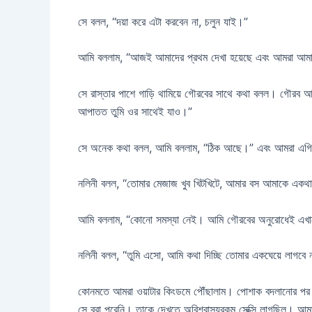
সে বলল, “দয়া করে এটা করবেন না, চলুন যাই।”
আমি বললাম, “আজই আমাদের প্রথম দেখা হয়েছে এবং আমরা আমার
সে রাস্তার পাশে গাড়ি থামিয়ে গৌরবের সাথে কথা বলল। গৌরব 
আপাতত তুমি ওর সাথেই যাও।”
সে অনেক কথা বলল, আমি বললাম, “ঠিক আছে।” এবং আমরা এগি
নলিনী বলল, “তোমার মেজাজ খুব খিটখিটে, আমার বস আমাকে এক
আমি বললাম, “কোনো সমস্যা নেই। আমি গৌরবের অনুরোধেই এখ
নলিনী বলল, “তুমি এসো, আমি কথা দিচ্ছি তোমার একঘেয়ে লাগবে 
কোনমতে আমরা ওয়াটার কিংডমে পৌঁছালাম। পোশাক বদলানোর পর অবশে
সে ব্রা পরেনি। তাকে দেখতে অবিশ্বাস্যরকম সেক্সি লাগছিল। আমা