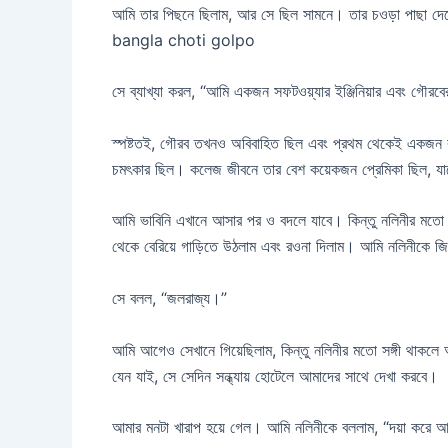
আমি তার পিছনে ছিলাম, আর সে ছিল সামনে। তার চওড়া পাছা দেখে
bangla choti golpo
সে ব্যাখ্যা করল, “আমি একজন সফটওয়্যার ইঞ্জিনিয়ার এবং গৌর
স্পষ্টতই, গৌরব তখনও অবিবাহিত ছিল এবং প্রথম থেকেই একজন কামু
চমৎকার ছিল। কলেজ জীবনে তার বেশ কয়েকজন প্রেমিকা ছিল, য
আমি ভাবিনি এখানে আসার পর ও বদলে যাবে। কিন্তু নলিনীর মতো স
থেকে বেরিয়ে গাড়িতে উঠলাম এবং রওনা দিলাম। আমি নলিনীকে জি
সে বলল, “জলরাজ্য।”
আমি আগেও সেখানে গিয়েছিলাম, কিন্তু নলিনীর মতো সঙ্গী থাক
যেন যাই, সে সেদিন সন্ধ্যায় হোটেলে আমাদের সাথে দেখা করবে।
আমার মনটা খারাপ হয়ে গেল। আমি নলিনীকে বললাম, “দয়া করে 