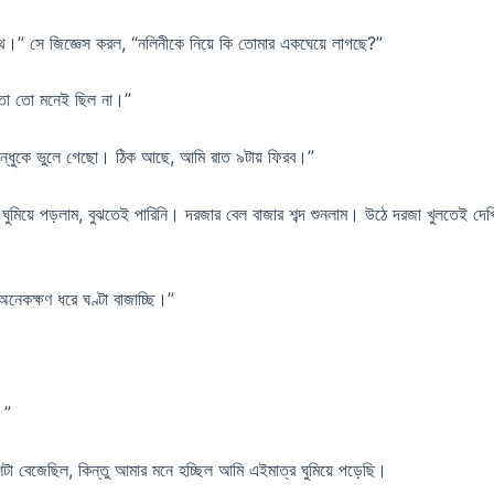
।” সে জিজ্ঞেস করল, “নলিনীকে নিয়ে কি তোমার একঘেয়ে লাগছে?”
 তো তো মনেই ছিল না।”
র বন্ধুকে ভুলে গেছো। ঠিক আছে, আমি রাত ৯টায় ফিরব।”
যে ঘুমিয়ে পড়লাম, বুঝতেই পারিনি। দরজার বেল বাজার শব্দ শুনলাম। উঠে দরজা খুলতেই
অনেকক্ষণ ধরে ঘণ্টা বাজাচ্ছি।”
।”
 বেজেছিল, কিন্তু আমার মনে হচ্ছিল আমি এইমাত্র ঘুমিয়ে পড়েছি।