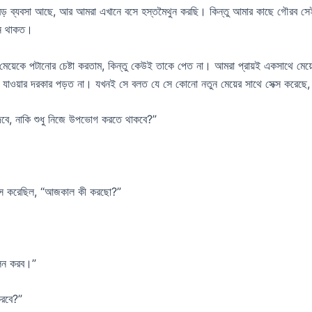
টা বড় ব্যবসা আছে, আর আমরা এখানে বসে হস্তমৈথুন করছি। কিন্তু আমার কাছে গৌরব
নে থাকত।
়েকে পটানোর চেষ্টা করতাম, কিন্তু কেউই তাকে পেত না। আমরা প্রায়ই একসাথে মেয়ে
াওয়ার দরকার পড়ত না। যখনই সে বলত যে সে কোনো নতুন মেয়ের সাথে সেক্স করেছে, আ
বে, নাকি শুধু নিজে উপভোগ করতে থাকবে?”
ঞেস করেছিল, “আজকাল কী করছো?”
ালন করব।”
করবে?”