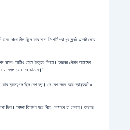
াথে নীল জিন্স আর সাদা টি-শার্ট পরা খুব সুন্দরী একটি মেয়ে
ে হালকা হাসল, আমিও হেসে উত্তর দিলাম। তারপর গৌরব আমাদের
সছ, ও-ও বলল যে ও-ও আসবে।”
ল। তার স্তনযুগল ছিল বেশ বড়। সে বেশ লম্বা আর স্বাস্থ্যবতীও
ছে।
ক করা ছিল। আমরা তিনজন ঘরে গিয়ে একসাথে চা খেলাম। তারপর