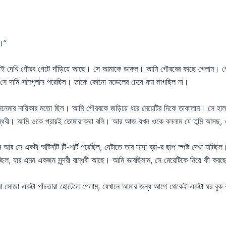
ব।”
ই দেখি গৌরব গেটে দাঁড়িয়ে আছে। সে আমাকে ডাকল। আমি গৌরবের কাছে গেলাম। গৌরবের স
বং সে দামি সানগ্লাস পরেছিল। তাকে কোনো মডেলের চেয়ে কম লাগছিল না।
কা’ সিনেমার নায়িকার মতো ছিল। আমি গৌরবকে জড়িয়ে ধরে মেয়েটির দিকে তাকালাম। স
এক বান্ধবী। আমি ওকে প্রায়ই তোমার কথা বলি। আর আজ যখন ওকে বললাম যে তুমি আ
র সে একটা আঁটসাঁট টি-শার্ট পরেছিল, যেটাতে তার সাদা ব্রা-র ছাপ স্পষ্ট দেখা যাচ্ছি
ছিল, যার এমন একজন সুন্দরী বান্ধবী আছে। আমি ভাবছিলাম, সে মেয়েটিকে নিয়ে কী কর
আমরা সোজা একটা পাঁচতারা হোটেলে গেলাম, যেখানে আমার জন্য আগে থেকেই একটা ঘর বু