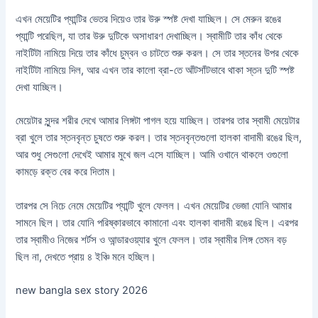
এখন মেয়েটির প্যান্টির ভেতর দিয়েও তার উরু স্পষ্ট দেখা যাচ্ছিল। সে মেরুন রঙের
প্যান্টি পরেছিল, যা তার উরু দুটিকে অসাধারণ দেখাচ্ছিল। স্বামীটি তার কাঁধ থেকে
নাইটিটা নামিয়ে দিয়ে তার কাঁধে চুম্বন ও চাটতে শুরু করল। সে তার স্তনের উপর থেকে
নাইটিটা নামিয়ে দিল, আর এখন তার কালো ব্রা-তে আঁটসাঁটভাবে থাকা স্তন দুটি স্পষ্ট
দেখা যাচ্ছিল।
মেয়েটার সুন্দর শরীর দেখে আমার লিঙ্গটা পাগল হয়ে যাচ্ছিল। তারপর তার স্বামী মেয়েটার
ব্রা খুলে তার স্তনবৃন্ত চুষতে শুরু করল। তার স্তনবৃন্তগুলো হালকা বাদামী রঙের ছিল,
আর শুধু সেগুলো দেখেই আমার মুখে জল এসে যাচ্ছিল। আমি ওখানে থাকলে ওগুলো
কামড়ে রক্ত ​​বের করে দিতাম।
তারপর সে নিচে নেমে মেয়েটির প্যান্টি খুলে ফেলল। এখন মেয়েটির ভেজা যোনি আমার
সামনে ছিল। তার যোনি পরিষ্কারভাবে কামানো এবং হালকা বাদামী রঙের ছিল। এরপর
তার স্বামীও নিজের শর্টস ও আন্ডারওয়্যার খুলে ফেলল। তার স্বামীর লিঙ্গ তেমন বড়
ছিল না, দেখতে প্রায় ৪ ইঞ্চি মনে হচ্ছিল।
new bangla sex story 2026