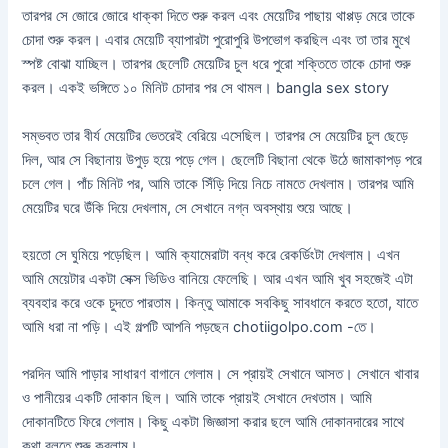
তারপর সে জোরে জোরে ধাক্কা দিতে শুরু করল এবং মেয়েটির পাছায় থাপ্পড় মেরে তাকে
চোদা শুরু করল। এবার মেয়েটি ব্যাপারটা পুরোপুরি উপভোগ করছিল এবং তা তার মুখে
স্পষ্ট বোঝা যাচ্ছিল। তারপর ছেলেটি মেয়েটির চুল ধরে পুরো শক্তিতে তাকে চোদা শুরু
করল। একই ভঙ্গিতে ১০ মিনিট চোদার পর সে থামল। bangla sex story
সম্ভবত তার বীর্য মেয়েটির ভেতরেই বেরিয়ে এসেছিল। তারপর সে মেয়েটির চুল ছেড়ে
দিল, আর সে বিছানায় উপুড় হয়ে পড়ে গেল। ছেলেটি বিছানা থেকে উঠে জামাকাপড় পরে
চলে গেল। পাঁচ মিনিট পর, আমি তাকে সিঁড়ি দিয়ে নিচে নামতে দেখলাম। তারপর আমি
মেয়েটির ঘরে উঁকি দিয়ে দেখলাম, সে সেখানে নগ্ন অবস্থায় শুয়ে আছে।
হয়তো সে ঘুমিয়ে পড়েছিল। আমি ক্যামেরাটা বন্ধ করে রেকর্ডিংটা দেখলাম। এখন
আমি মেয়েটার একটা সেক্স ভিডিও বানিয়ে ফেলেছি। আর এখন আমি খুব সহজেই এটা
ব্যবহার করে ওকে চুদতে পারতাম। কিন্তু আমাকে সবকিছু সাবধানে করতে হতো, যাতে
আমি ধরা না পড়ি। এই গল্পটি আপনি পড়ছেন chotiigolpo.com -তে।
পরদিন আমি পাড়ার সাধারণ বাগানে গেলাম। সে প্রায়ই সেখানে আসত। সেখানে খাবার
ও পানীয়ের একটি দোকান ছিল। আমি তাকে প্রায়ই সেখানে দেখতাম। আমি
দোকানটিতে ফিরে গেলাম। কিছু একটা জিজ্ঞাসা করার ছলে আমি দোকানদারের সাথে
কথা বলতে শুরু করলাম।