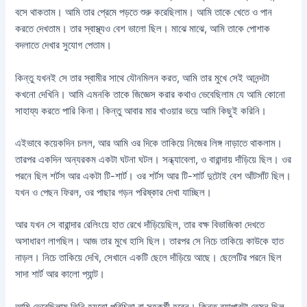
বসে থাকতাম। আমি তার প্রেমে পড়তে শুরু করেছিলাম। আমি তাকে খেতে ও পান
করতে দেখতাম। তার স্বাস্থ্যও বেশ ভালো ছিল। মাঝে মাঝে, আমি তাকে পোশাক
বদলাতে দেখার সুযোগ পেতাম।
কিন্তু যখনই সে তার স্বামীর সাথে যৌনমিলন করত, আমি তার মুখে সেই আনন্দটা
কখনো দেখিনি। আমি এমনকি তাকে জিজ্ঞেস করার কথাও ভেবেছিলাম যে আমি কোনো
সাহায্য করতে পারি কিনা। কিন্তু আবার মার খাওয়ার ভয়ে আমি কিছুই করিনি।
এইভাবে কয়েকদিন চলল, আর আমি ওর দিকে তাকিয়ে নিজের লিঙ্গ নাড়াতে থাকলাম।
তারপর একদিন অন্যরকম একটা ঘটনা ঘটল। সন্ধ্যাবেলা, ও বারান্দায় দাঁড়িয়ে ছিল। ওর
পরনে ছিল শর্টস আর একটা টি-শার্ট। ওর শর্টস আর টি-শার্ট দুটোই বেশ আঁটসাঁট ছিল।
যখন ও পেছন ফিরল, ওর পাছার গড়ন পরিষ্কার দেখা যাচ্ছিল।
আর যখন সে বারান্দার রেলিংয়ে হাত রেখে দাঁড়িয়েছিল, তার বক্ষ বিভাজিকা দেখতে
অসাধারণ লাগছিল। আজ তার মুখে হাসি ছিল। তারপর সে নিচে তাকিয়ে কাউকে হাত
নাড়ল। নিচে তাকিয়ে দেখি, সেখানে একটি ছেলে দাঁড়িয়ে আছে। ছেলেটির পরনে ছিল
সাদা শার্ট আর কালো প্যান্ট।
আমি ভেবেছিলাম তিনি হয়তো পরিচিতা বা সহকর্মী হবেন। কিন্তু ব্যাপারটা তেমন ছিল