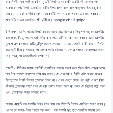
তার লিঙ্গটা দেখে আমি ভাবছিলাম, এই লিঙ্গটা এমন সেক্সি একটা বউ কোথায় পেল।
তারপর সে তার লিঙ্গটা মেয়েটার যোনির উপর রাখল এবং এক ধাক্কায় ভিতরে ঢুকিয়ে
দিল। সে মেয়েটার ঠোঁটের সাথে নিজের ঠোঁট মেলাল এবং তাকে চোদা শুরু করল। সে
ঠাপ দিচ্ছিল আর মেয়েটার ঠোঁট চাটছিল। bangla choti golpo
ইতিমধ্যে, আমিও আমার লিঙ্গটা জোরে জোরে নাড়াচ্ছিলাম। কিছুক্ষণ পর, সে মেয়েটার
হাত ছেড়ে দিয়ে, তার পা দুটো ভাঁজ করে তার যোনিতে চোদা শুরু করল। আমি মেয়েটার
মুখে আনন্দের কোনো অভিব্যক্তি দেখতে পেলাম না। আর দেখবই বা কী করে। লিঙ্গটা
এত ছোট ছিল। তাছাড়া, সে আমার যোনি চাটলও না, তেমন কোনো ফোরপ্লেও করল
না। মানে, সে উত্তেজিতই হলো না।
পরবর্তী ৫ মিনিটের মধ্যে স্বামীটি মেয়েটিকে ঘোড়ার মতো করে শুইয়ে দিয়ে পেছন থেকে
তার লিঙ্গ প্রবেশ করানোর চেষ্টা শুরু করল। সে একটানা ৫ মিনিট চেষ্টা করতে থাকল
কিন্তু তার লিঙ্গটি ভিতরে ঢোকাতে পারল না। এখন পেছন থেকে এত ছোট একটা লিঙ্গ
কীভাবে ঢোকানো যায়? যখন সে তার চেষ্টায় সফল হলো না, তখন সে নিজেই শুয়ে পড়ল
এবং মেয়েটিকে উপরে আসতে বলল।
তারপর মেয়েটি তার স্বামীর উরুর উপর বসে তার শিশ্নটি নিজের যোনিতে গ্রহণ করল।
এরপর সে উপরে-নিচে নড়তে শুরু করল। তার স্বামী দুই হাত মেয়েটির পাছায় রেখে