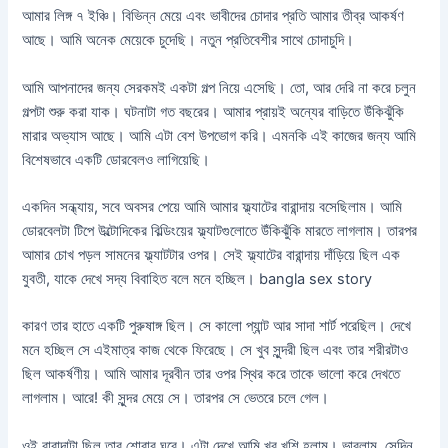
আমার লিঙ্গ ৭ ইঞ্চি। বিভিন্ন মেয়ে এবং ভাবীদের চোদার প্রতি আমার তীব্র আকর্ষণ
আছে। আমি অনেক মেয়েকে চুদেছি। নতুন প্রতিবেশীর সাথে চোদাচুদি।
আমি আপনাদের জন্য সেরকমই একটা গল্প নিয়ে এসেছি। তো, আর দেরি না করে চলুন
গল্পটা শুরু করা যাক। ঘটনাটা গত বছরের। আমার প্রায়ই অন্যের বাড়িতে উঁকিঝুঁকি
মারার অভ্যাস আছে। আমি এটা বেশ উপভোগ করি। এমনকি এই কাজের জন্য আমি
বিশেষভাবে একটি ডোরবেলও লাগিয়েছি।
একদিন সন্ধ্যায়, সবে অবসর পেয়ে আমি আমার ফ্ল্যাটের বারান্দায় বসেছিলাম। আমি
ডোরবেলটা টিপে উল্টোদিকের বিল্ডিংয়ের ফ্ল্যাটগুলোতে উঁকিঝুঁকি মারতে লাগলাম। তারপর
আমার চোখ পড়ল সামনের ফ্ল্যাটটার ওপর। সেই ফ্ল্যাটের বারান্দায় দাঁড়িয়ে ছিল এক
যুবতী, যাকে দেখে সদ্য বিবাহিত বলে মনে হচ্ছিল। bangla sex story
কারণ তার হাতে একটি পুরুষাঙ্গ ছিল। সে কালো প্যান্ট আর সাদা শার্ট পরেছিল। দেখে
মনে হচ্ছিল সে এইমাত্র কাজ থেকে ফিরেছে। সে খুব সুন্দরী ছিল এবং তার শরীরটাও
ছিল আকর্ষণীয়। আমি আমার দূরবীন তার ওপর স্থির করে তাকে ভালো করে দেখতে
লাগলাম। আরে! কী সুন্দর মেয়ে সে। তারপর সে ভেতরে চলে গেল।
ওই বারান্দাটা ছিল তার শোবার ঘরে। এটা দেখে আমি খুব খুশি হলাম। ভাবলাম, সেদিন