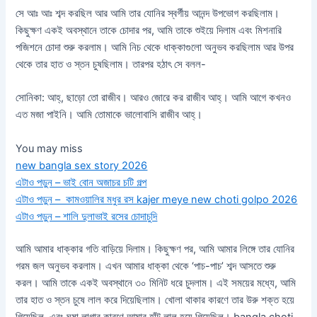
সে আঃ আঃ শব্দ করছিল আর আমি তার যোনির স্বর্গীয় আনন্দ উপভোগ করছিলাম।
কিছুক্ষণ একই অবস্থানে তাকে চোদার পর, আমি তাকে শুইয়ে দিলাম এবং মিশনারি
পজিশনে চোদা শুরু করলাম। আমি নিচ থেকে ধাক্কাগুলো অনুভব করছিলাম আর উপর
থেকে তার হাত ও স্তন চুষছিলাম। তারপর হঠাৎ সে বলল-
সোনিকা: আহ্, ছাড়ো তো রাজীব। আরও জোরে কর রাজীব আহ্। আমি আগে কখনও
এত মজা পাইনি। আমি তোমাকে ভালোবাসি রাজীব আহ্।
You may miss
new bangla sex story 2026
এটাও পড়ুন – ভাই বোন অজাচর চটি গল্প
এটাও পড়ুন – কামওয়ালির মধুর রস kajer meye new choti golpo 2026
এটাও পড়ুন – শালি দুলাভাই রসের চোদাচুদি
আমি আমার ধাক্কার গতি বাড়িয়ে দিলাম। কিছুক্ষণ পর, আমি আমার লিঙ্গে তার যোনির
গরম জল অনুভব করলাম। এখন আমার ধাক্কা থেকে ‘পাচ-পাচ’ শব্দ আসতে শুরু
করল। আমি তাকে একই অবস্থানে ৩০ মিনিট ধরে চুদলাম। এই সময়ের মধ্যে, আমি
তার হাত ও স্তন চুষে লাল করে দিয়েছিলাম। খোলা থাকার কারণে তার উরু শক্ত হয়ে
গিয়েছিল, এবং ঘষা লাগার কারণে আমার হাঁটু লাল হয়ে গিয়েছিল। bangla choti