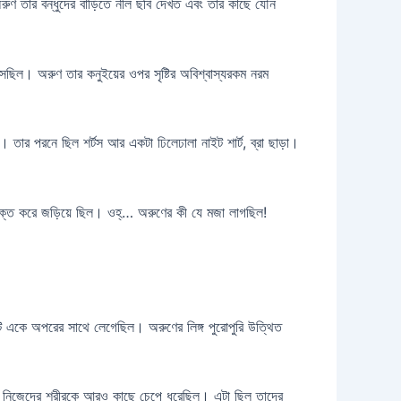
রুণ তার বন্ধুদের বাড়িতে নীল ছবি দেখত এবং তার কাছে যৌন
েছিল। অরুণ তার কনুইয়ের ওপর সৃষ্টির অবিশ্বাস্যরকম নরম
 তার পরনে ছিল শর্টস আর একটা ঢিলেঢালা নাইট শার্ট, ব্রা ছাড়া।
 শক্ত করে জড়িয়ে ছিল। ওহ্‌… অরুণের কী যে মজা লাগছিল!
ুটি একে অপরের সাথে লেগেছিল। অরুণের লিঙ্গ পুরোপুরি উত্থিত
 ধরে, নিজেদের শরীরকে আরও কাছে চেপে ধরেছিল। এটা ছিল তাদের