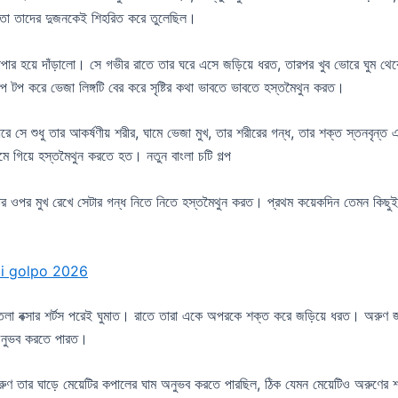
এবং তা তাদের দুজনকেই শিহরিত করে তুলেছিল।
যাপার হয়ে দাঁড়ালো। সে গভীর রাতে তার ঘরে এসে জড়িয়ে ধরত, তারপর খুব ভোরে ঘুম থেক
টপ টপ করে ভেজা লিঙ্গটি বের করে সৃষ্টির কথা ভাবতে ভাবতে হস্তমৈথুন করত।
ে শুধু তার আকর্ষণীয় শরীর, ঘামে ভেজা মুখ, তার শরীরের গন্ধ, তার শক্ত স্তনবৃন্ত
মে গিয়ে হস্তমৈথুন করতে হত। নতুন বাংলা চটি গল্প
 কাপটার ওপর মুখ রেখে সেটার গন্ধ নিতে নিতে হস্তমৈথুন করত। প্রথম কয়েকদিন তেমন কিছু
oti golpo 2026
 বক্সার শর্টস পরেই ঘুমাত। রাতে তারা একে অপরকে শক্ত করে জড়িয়ে ধরত। অরুণ জানত
ি অনুভব করতে পারত।
ুণ তার ঘাড়ে মেয়েটির কপালের ঘাম অনুভব করতে পারছিল, ঠিক যেমন মেয়েটিও অরুণের