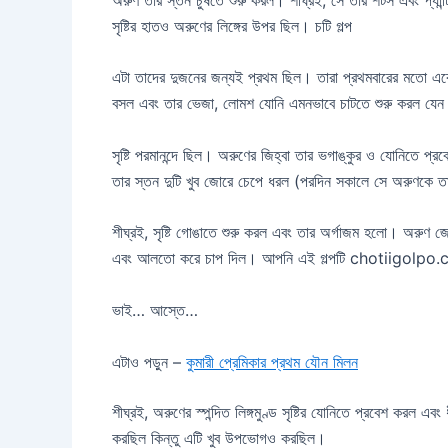
সৃষ্টির হাতও অরুণের লিঙ্গের উপর ছিল। চটি গল্প
এটা তাদের দুজনের জন্যই প্রথম ছিল। তারা প্রথমবারের মতো একে অ
বসল এবং তার ভেজা, লোমশ যোনি এমনভাবে চাটতে শুরু করল যেন
সৃষ্টি পরমানন্দে ছিল। অরুণের জিহ্বা তার ভগাঙ্কুর ও যোনিতে 
তার স্তন দুটি খুব জোরে চেপে ধরল (পরদিন সকালে সে অরুণকে 
শীঘ্রই, সৃষ্টি গোঙাতে শুরু করল এবং তার অর্গাজম হলো। অরুণ জেগে 
এবং আলতো করে চাপ দিল। আপনি এই গল্পটি chotiigolpo
ভাই… আস্তে…
এটাও পড়ুন –
কুমারী প্রেমিকার প্রথম যৌন মিলন
শীঘ্রই, অরুণের স্পন্দিত লিঙ্গমুণ্ড সৃষ্টির যোনিতে প্রবেশ করল এ
করছিল কিন্তু এটি খুব উপভোগও করছিল।