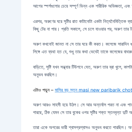
আগের স্পর্শগুলোর চেয়ে সম্পূর্ণ ভিন্ন এক শারীরিক অভিজ্ঞতা, 
এরপর, অরুণের ঘরে সৃষ্টির রাত কাটানোটা একটা নিত্যনৈমিত্তিক ব্
কিছু টের না পায়। প্রতি সকালে, সে চলে যাওয়ার পর, অরুণ তার 
অরুণ কখনোই জানত না সে তার ঘরে কী করত। কলেজে সারাদিন ধরে স
লিঙ্গে এত ব্যথা হত যে, শুধু তার কথা ভেবেই তাকে কলেজের বাথরু
বাড়িতে, সৃষ্টি যখন সন্ধ্যার টিউশনে যেত, অরুণ তার ব্রা খুলে,
অনুভব করছিল।
এটাও পড়ুন –
মাসির বড় স্তন masi new paribarik ch
অরুণ আরও সাহসী হয়ে উঠল। সে আর অন্তর্বাস পরত না এবং পাতলা
পারছে, ঠিক যেমন সে তার বুকের ওপর সৃষ্টির শক্ত স্তনবৃন্ত দুট
তারা একে অপরের ভারী শ্বাসপ্রশ্বাসও অনুভব করতে পারছিল। অর