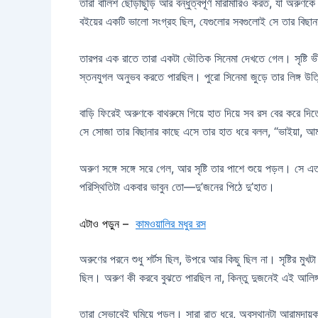
তারা বালিশ ছোড়াছুড়ি আর বন্ধুত্বপূর্ণ মারামারিও করত, যা অ
বইয়ের একটি ভালো সংগ্রহ ছিল, যেগুলোর সবগুলোই সে তার বিছানা
তারপর এক রাতে তারা একটা ভৌতিক সিনেমা দেখতে গেল। সৃষ্টি ভীষ
স্তনযুগল অনুভব করতে পারছিল। পুরো সিনেমা জুড়ে তার লিঙ্গ উ
বাড়ি ফিরেই অরুণকে বাথরুমে গিয়ে হাত দিয়ে সব রস বের করে দি
সে সোজা তার বিছানার কাছে এসে তার হাত ধরে বলল, “ভাইয়া, আ
অরুণ সঙ্গে সঙ্গে সরে গেল, আর সৃষ্টি তার পাশে শুয়ে পড়ল। স
পরিস্থিতিটা একবার ভাবুন তো—দু’জনের পিঠে দু’হাত।
এটাও পড়ুন –
কামওয়ালির মধুর রস
অরুণের পরনে শুধু শর্টস ছিল, উপরে আর কিছু ছিল না। সৃষ্টির মু
ছিল। অরুণ কী করবে বুঝতে পারছিল না, কিন্তু দুজনেই এই আল
তারা সেভাবেই ঘুমিয়ে পড়ল। সারা রাত ধরে, অবস্থানটা আরামদায