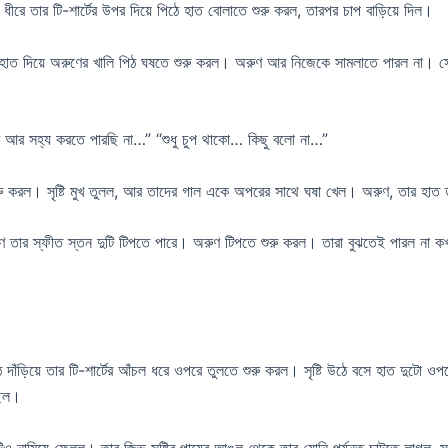
ীরে তার টি-শার্টের উপর দিয়ে পিঠে হাত বোলাতে শুরু করল, তারপর চাপ বাড়িয়ে দিল।
ের হাত দিয়ে অরুণের খালি পিঠ ঘষতে শুরু করল। অরুণ আর নিজেকে সামলাতে পারল না। সে সৃষ
আমি আর সহ্য করতে পারছি না…” “শুধু চুপ থাকো… কিছু বলো না…”
করল। সৃষ্টি মুখ তুলল, আর তাদের গাল একে অপরের সাথে ঘষা খেল। অরুণ, তার হাত তখ
 অরুণ তার স্ফীত স্তন দুটি টিপতে পারে। অরুণ টিপতে শুরু করল। তারা বুঝতেই পারল না 
 উঠে দাঁড়িয়ে তার টি-শার্টের আঁচল ধরে ওপরে তুলতে শুরু করল। সৃষ্টি উঠে বসে হাত দ
ছিল।
্টিও নামিয়ে ফেলল। তার জিভ সৃষ্টির পায়ের আঙুল থেকে তার যোনি পর্যন্ত চাটতে লাগল,