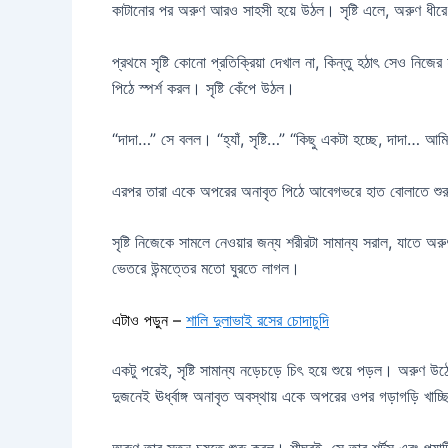
কাটানোর পর অরুণ আরও সাহসী হয়ে উঠল। সৃষ্টি এলে, অরুণ ধীরে ধ
প্রথমে সৃষ্টি কোনো প্রতিক্রিয়া দেখাল না, কিন্তু হঠাৎ সেও নিজ
পিঠে স্পর্শ করল। সৃষ্টি কেঁপে উঠল।
“দাদা…” সে বলল। “হ্যাঁ, সৃষ্টি…” “কিছু একটা হচ্ছে, দাদা… 
এরপর তারা একে অপরের অনাবৃত পিঠে আবেগভরে হাত বোলাতে শুরু 
সৃষ্টি নিজেকে সামলে নেওয়ার জন্য শরীরটা সামান্য সরাল, যাতে
ভেতরে উন্মত্তের মতো ঘুরতে লাগল।
এটাও পড়ুন –
শালি দুলাভাই রসের চোদাচুদি
একটু পরেই, সৃষ্টি সামান্য নড়েচড়ে চিৎ হয়ে শুয়ে পড়ল। অরুণ
দুজনেই ঊর্ধ্বাঙ্গ অনাবৃত অবস্থায় একে অপরের ওপর গড়াগড়ি খাচ্
অরুণ তার স্তন চুষতে শুরু করল। শীঘ্রই, সে তার শর্টস এবং প্যান