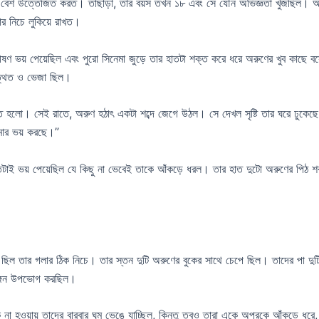
রুণকে বেশ উত্তেজিত করত। তাছাড়া, তার বয়স তখন ১৮ এবং সে যৌন অভিজ্ঞতা খুঁজছিল। অ
র নিচে লুকিয়ে রাখত।
ণ ভয় পেয়েছিল এবং পুরো সিনেমা জুড়ে তার হাতটা শক্ত করে ধরে অরুণের খুব কাছে বস
ত্থিত ও ভেজা ছিল।
তে হলো। সেই রাতে, অরুণ হঠাৎ একটা শব্দে জেগে উঠল। সে দেখল সৃষ্টি তার ঘরে ঢুকেছে।
মার ভয় করছে।”
ে এতটাই ভয় পেয়েছিল যে কিছু না ভেবেই তাকে আঁকড়ে ধরল। তার হাত দুটো অরুণের পিঠ
খটা ছিল তার গলার ঠিক নিচে। তার স্তন দুটি অরুণের বুকের সাথে চেপে ছিল। তাদের পা দ
িঙ্গন উপভোগ করছিল।
়ক না হওয়ায় তাদের বারবার ঘুম ভেঙে যাচ্ছিল, কিন্তু তবুও তারা একে অপরকে আঁকড়ে