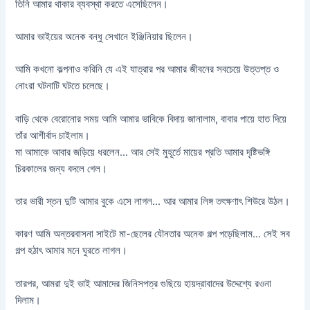
তিনি আমার থাকার ব্যবস্থা করতে এসেছিলেন।
আমার ভাইয়ের অনেক বন্ধু সেখানে ইঞ্জিনিয়ার ছিলেন।
আমি কখনো কল্পনাও করিনি যে এই যাত্রার পর আমার জীবনের সবচেয়ে উত্তপ্ত ও
নোংরা ঘটনাটি ঘটতে চলেছে।
বাড়ি থেকে বেরোনোর ​​সময় আমি আমার ভাবিকে বিদায় জানালাম, বাবার পায়ে হাত দিয়ে
তাঁর আশীর্বাদ চাইলাম।
মা আমাকে আবার জড়িয়ে ধরলেন… আর সেই মুহূর্তে মায়ের প্রতি আমার দৃষ্টিভঙ্গি
চিরকালের জন্য বদলে গেল।
তার ভারী স্তন দুটি আমার বুকে এসে লাগল… আর আমার লিঙ্গ তৎক্ষণাৎ শিউরে উঠল।
কারণ আমি অন্তরবাসনা সাইটে মা-ছেলের যৌনতার অনেক গল্প পড়েছিলাম… সেই সব
গল্প হঠাৎ আমার মনে ঘুরতে লাগল।
তারপর, আমরা দুই ভাই আমাদের জিনিসপত্র গুছিয়ে হায়দ্রাবাদের উদ্দেশ্যে রওনা
দিলাম।