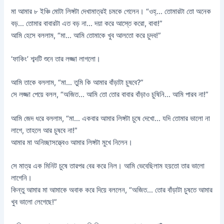
মা আমার ৮ ইঞ্চি মোটা লিঙ্গটা দেখামাত্রই চমকে গেলেন। “ওহ্‌… তোমারটা তো অনেক
বড়… তোমার বাবারটা এত বড় না… দয়া করে আস্তে করো, বাবা!”
আমি হেসে বললাম, “মা… আমি তোমাকে খুব আলতো করে চুদব!”
‘ফাকিং’ শব্দটি শুনে তার লজ্জা লাগলো।
আমি তাকে বললাম, “মা… তুমি কি আমার বাঁড়াটা চুষবে?”
সে লজ্জা পেয়ে বলল, “অজিত… আমি তো তোর বাবার বাঁড়াও চুষিনি… আমি পারব না!”
আমি জেদ ধরে বললাম, “মা… একবার আমার লিঙ্গটা চুষে দেখো… যদি তোমার ভালো না
লাগে, তাহলে আর চুষবে না!”
আমার মা অনিচ্ছাসত্ত্বেও আমার লিঙ্গটা মুখে নিলেন।
সে মাত্র এক মিনিট চুষে তারপর বের করে নিল। আমি ভেবেছিলাম হয়তো তার ভালো
লাগেনি।
কিন্তু আমার মা আমাকে অবাক করে দিয়ে বললেন, “অজিত… তোর বাঁড়াটা চুষতে আমার
খুব ভালো লেগেছে!”