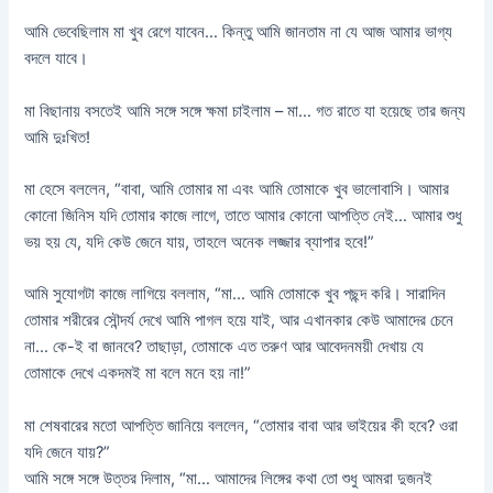
আমি ভেবেছিলাম মা খুব রেগে যাবেন… কিন্তু আমি জানতাম না যে আজ আমার ভাগ্য
বদলে যাবে।
মা বিছানায় বসতেই আমি সঙ্গে সঙ্গে ক্ষমা চাইলাম – মা… গত রাতে যা হয়েছে তার জন্য
আমি দুঃখিত!
মা হেসে বললেন, “বাবা, আমি তোমার মা এবং আমি তোমাকে খুব ভালোবাসি। আমার
কোনো জিনিস যদি তোমার কাজে লাগে, তাতে আমার কোনো আপত্তি নেই… আমার শুধু
ভয় হয় যে, যদি কেউ জেনে যায়, তাহলে অনেক লজ্জার ব্যাপার হবে!”
আমি সুযোগটা কাজে লাগিয়ে বললাম, “মা… আমি তোমাকে খুব পছন্দ করি। সারাদিন
তোমার শরীরের সৌন্দর্য দেখে আমি পাগল হয়ে যাই, আর এখানকার কেউ আমাদের চেনে
না… কে-ই বা জানবে? তাছাড়া, তোমাকে এত তরুণ আর আবেদনময়ী দেখায় যে
তোমাকে দেখে একদমই মা বলে মনে হয় না!”
মা শেষবারের মতো আপত্তি জানিয়ে বললেন, “তোমার বাবা আর ভাইয়ের কী হবে? ওরা
যদি জেনে যায়?”
আমি সঙ্গে সঙ্গে উত্তর দিলাম, “মা… আমাদের লিঙ্গের কথা তো শুধু আমরা দুজনই