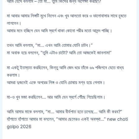
আমি হেসে বললাম – তো মা… তুমি কিসের জন্য অপেক্ষা করছো?
মা আবার আমার লিঙ্গটি মুখে নিলেন এবং খুব আলতো করে ও ভালোবাসার সাথে চুষতে
লাগলেন।
আমার মনে হচ্ছিল যেন আমি স্বর্গে থাকা কোনো পরীর মতো আনন্দ পাচ্ছি।
তখন আমি বললাম, “মা… এখন আমি তোমার যোনি চাটব।”
মা অবাক হয়ে বললেন, “তুমি এটাও চাটো? আমি তো আজকেই জানলাম!”
মা একটু ইতস্তত করছিলেন, কিন্তু আমি জেদ ধরে তাঁকে ৬৯ পজিশনে যেতে বাধ্য
করলাম।
আমরা দুজনেই একে অপরের লিঙ্গ ও যোনি চোষায় মগ্ন হয়ে গেলাম।
মা-ও খুব মজা করছিলেন… আর আমি যেন স্বর্গে পৌঁছে গিয়েছিলাম।
আমি আমার মাকে বললাম, “মা… আমার বীর্যপাত হতে চলেছে… আমি কী করব?”
হাঁপাতে হাঁপাতে আমার মা বললেন, “আমার ছেলেরও একই অবস্থা…” new choti
golpo 2026