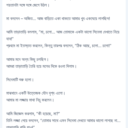
শয়তানটা সঙ্গে সঙ্গে জেগে উঠল।
মা বললেন – অজিত… আজ বাড়িতে একা থাকতে আমার খুব একঘেয়ে লাগছিল!
আমি তাড়াতাড়ি বললাম, “মা, চলো… আজ তোমাকে একটা ভালো সিনেমা দেখাতে নিয়ে
যাব!”
প্রথমে মা ইতস্তত করলেন, কিন্তু তারপর বললেন, “ঠিক আছে, চলো… চলো!”
আমার মনে অন্য কিছু চলছিল।
আমরা তাড়াতাড়ি তৈরি হয়ে মলের দিকে রওনা দিলাম।
সিনেমাটি শুরু হলো।
মাঝখানে একটি উত্তেজক যৌন দৃশ্য এলো।
আমার মা লজ্জায় মাথা নিচু করলেন।
আমি জিজ্ঞেস করলাম, “কী হয়েছে, মা?”
তিনি লজ্জা পেয়ে বললেন, “তোমার সাথে এমন সিনেমা দেখতে আমার ভালো লাগছে না…
তাড়াতাড়ি বাড়ি যাও!”