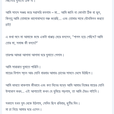
বিছানায় ঘুমানো ঠিক না।
আমি সাহস সঞ্চয় করে সরাসরি বললাম – মা… আমি জানি না কোনটা ঠিক বা ভুল,
কিন্তু আমি তোমাকে ভালোবাসতে শুরু করেছি… এবং তোমার সাথে যৌনমিলন করতে
চাই!
এ কথা শুনে মা আমাকে কষে একটা থাপ্পড় মেরে বললেন, “পাগল হয়ে গেছিস? আমি
তোর মা, সমাজ কী বলবে?”
তারপর আমরা আলাদা আলাদা ঘরে ঘুমাতে গেলাম।
আমি সারারাত ঘুমাতে পারিনি।
মায়ের বিশাল স্তন আর যোনি বারবার আমার চোখের সামনে ভেসে উঠছিল।
আমি ভাবতে থাকলাম কীভাবে এবং কত দিনের মধ্যে আমি আমার নিজের মায়ের যোনি
উপভোগ করব… এই আশাতেই কখন যে ঘুমিয়ে পড়লাম, তা আমি টেরও পাইনি।
সকালে যখন ঘুম থেকে উঠলাম, সেদিন ছিল রবিবার, ছুটির দিন।
মা চা নিয়ে আমার ঘরে এলেন।