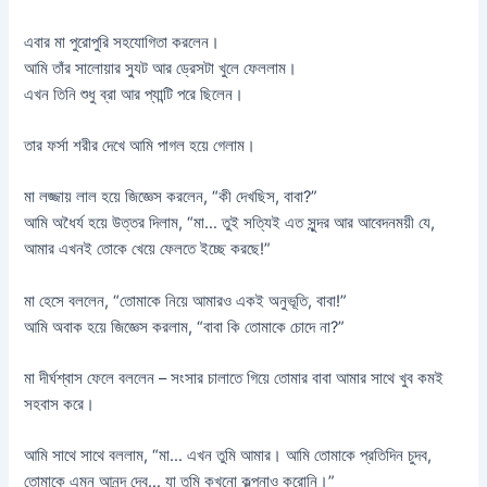
এবার মা পুরোপুরি সহযোগিতা করলেন।
আমি তাঁর সালোয়ার স্যুট আর ড্রেসটা খুলে ফেললাম।
এখন তিনি শুধু ব্রা আর প্যান্টি পরে ছিলেন।
তার ফর্সা শরীর দেখে আমি পাগল হয়ে গেলাম।
মা লজ্জায় লাল হয়ে জিজ্ঞেস করলেন, “কী দেখছিস, বাবা?”
আমি অধৈর্য হয়ে উত্তর দিলাম, “মা… তুই সত্যিই এত সুন্দর আর আবেদনময়ী যে,
আমার এখনই তোকে খেয়ে ফেলতে ইচ্ছে করছে!”
মা হেসে বললেন, “তোমাকে নিয়ে আমারও একই অনুভূতি, বাবা!”
আমি অবাক হয়ে জিজ্ঞেস করলাম, “বাবা কি তোমাকে চোদে না?”
মা দীর্ঘশ্বাস ফেলে বললেন – সংসার চালাতে গিয়ে তোমার বাবা আমার সাথে খুব কমই
সহবাস করে।
আমি সাথে সাথে বললাম, “মা… এখন তুমি আমার। আমি তোমাকে প্রতিদিন চুদব,
তোমাকে এমন আনন্দ দেব… যা তুমি কখনো কল্পনাও করোনি।”