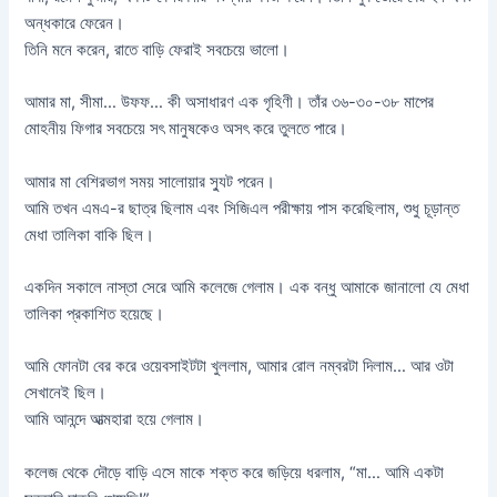
অন্ধকারে ফেরেন।
তিনি মনে করেন, রাতে বাড়ি ফেরাই সবচেয়ে ভালো।
আমার মা, সীমা… উফফ… কী অসাধারণ এক গৃহিণী। তাঁর ৩৬-৩০-৩৮ মাপের
মোহনীয় ফিগার সবচেয়ে সৎ মানুষকেও অসৎ করে তুলতে পারে।
আমার মা বেশিরভাগ সময় সালোয়ার স্যুট পরেন।
আমি তখন এমএ-র ছাত্র ছিলাম এবং সিজিএল পরীক্ষায় পাস করেছিলাম, শুধু চূড়ান্ত
মেধা তালিকা বাকি ছিল।
একদিন সকালে নাস্তা সেরে আমি কলেজে গেলাম। এক বন্ধু আমাকে জানালো যে মেধা
তালিকা প্রকাশিত হয়েছে।
আমি ফোনটা বের করে ওয়েবসাইটটা খুললাম, আমার রোল নম্বরটা দিলাম… আর ওটা
সেখানেই ছিল।
আমি আনন্দে আত্মহারা হয়ে গেলাম।
কলেজ থেকে দৌড়ে বাড়ি এসে মাকে শক্ত করে জড়িয়ে ধরলাম, “মা… আমি একটা