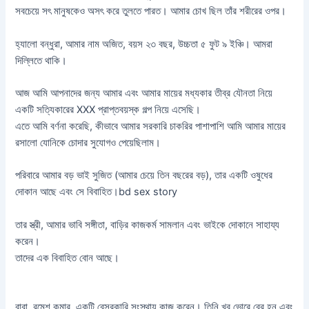
সবচেয়ে সৎ মানুষকেও অসৎ করে তুলতে পারত। আমার চোখ ছিল তাঁর শরীরের ওপর।
হ্যালো বন্ধুরা, আমার নাম অজিত, বয়স ২৩ বছর, উচ্চতা ৫ ফুট ৯ ইঞ্চি। আমরা
দিল্লিতে থাকি।
আজ আমি আপনাদের জন্য আমার এবং আমার মায়ের মধ্যকার তীব্র যৌনতা নিয়ে
একটি সত্যিকারের XXX প্রাপ্তবয়স্ক গল্প নিয়ে এসেছি।
এতে আমি বর্ণনা করেছি, কীভাবে আমার সরকারি চাকরির পাশাপাশি আমি আমার মায়ের
রসালো যোনিকে চোদার সুযোগও পেয়েছিলাম।
পরিবারে আমার বড় ভাই সুজিত (আমার চেয়ে তিন বছরের বড়), তার একটি ওষুধের
দোকান আছে এবং সে বিবাহিত।bd sex story
তার স্ত্রী, আমার ভাবি সঙ্গীতা, বাড়ির কাজকর্ম সামলান এবং ভাইকে দোকানে সাহায্য
করেন।
তাদের এক বিবাহিত বোন আছে।
বাবা, রমেশ কুমার, একটি বেসরকারি সংস্থায় কাজ করেন। তিনি খুব ভোরে বের হন এবং