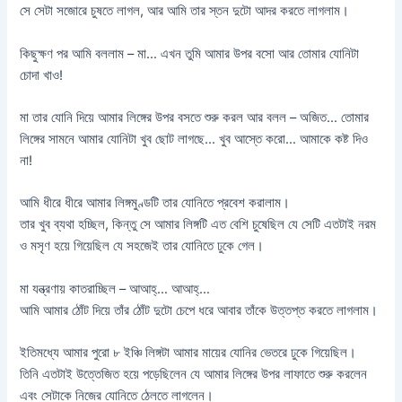
সে সেটা সজোরে চুষতে লাগল, আর আমি তার স্তন দুটো আদর করতে লাগলাম।
কিছুক্ষণ পর আমি বললাম – মা… এখন তুমি আমার উপর বসো আর তোমার যোনিটা
চোদা খাও!
মা তার যোনি দিয়ে আমার লিঙ্গের উপর বসতে শুরু করল আর বলল – অজিত… তোমার
লিঙ্গের সামনে আমার যোনিটা খুব ছোট লাগছে… খুব আস্তে করো… আমাকে কষ্ট দিও
না!
আমি ধীরে ধীরে আমার লিঙ্গমুণ্ডটি তার যোনিতে প্রবেশ করালাম।
তার খুব ব্যথা হচ্ছিল, কিন্তু সে আমার লিঙ্গটি এত বেশি চুষেছিল যে সেটি এতটাই নরম
ও মসৃণ হয়ে গিয়েছিল যে সহজেই তার যোনিতে ঢুকে গেল।
মা যন্ত্রণায় কাতরাচ্ছিল – আআহ্‌… আআহ্‌…
আমি আমার ঠোঁট দিয়ে তাঁর ঠোঁট দুটো চেপে ধরে আবার তাঁকে উত্তপ্ত করতে লাগলাম।
ইতিমধ্যে আমার পুরো ৮ ইঞ্চি লিঙ্গটা আমার মায়ের যোনির ভেতরে ঢুকে গিয়েছিল।
তিনি এতটাই উত্তেজিত হয়ে পড়েছিলেন যে আমার লিঙ্গের উপর লাফাতে শুরু করলেন
এবং সেটাকে নিজের যোনিতে ঠেলতে লাগলেন।