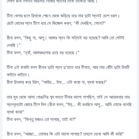
দেখল রীনা তখনও আয়নায় নিজের স্তনের দিকে তাকিয়ে আছে।
টিনা খেলার ছলে রিনাকে পেছন থেকে জড়িয়ে ধরে তার দুটো স্তনই চেপে ধরল।
ছোট বোনের স্তন টিপে ধরে সে জিজ্ঞেস করল, “কী দেখছিস, সোনা?”
রীনা বলল, “কিছু না, আপু। আমার স্তন কি সত্যিই বড় হয়েছে? আমি তো সেটাই
দেখছি।”
টিনা বলল, “হ্যাঁ, আমারগুলোর চেয়ে বড় হয়েছে।”
টিনা এই কথাটা বলল রীনার দুটো স্তন দু’হাতে ধরে টিপতে, আর তার বোঁটা দুটো চিমটি
কাটতে কাটতে।
রীনা চিৎকার করে উঠল, “আউচ… উফ… এটা করো না, ব্যথা করছে!”
তার মুখ থেকে আসা গোঙানির শব্দ শুনতে টিনার ভালো লাগছিল, তাই সে আরেকবার তার
স্তনবৃন্তটা জোরে টিপে দিল।রীনা বলল, “উহ্‌… কী করছিস আপু… আমি তোকে বলেছি
ব্যথা করে!”
টিনা বলল, “কিন্তু মজাও তো লাগছে, তাই না?”
রীনা বলল, “আচ্ছা… তোমার কি এটা ভালো লাগছে? তাহলে দেখো আমি কী করি!”