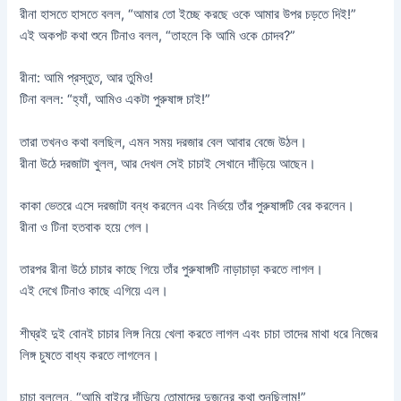
রীনা হাসতে হাসতে বলল, “আমার তো ইচ্ছে করছে ওকে আমার উপর চড়তে দিই!”
এই অকপট কথা শুনে টিনাও বলল, “তাহলে কি আমি ওকে চোদব?”
রীনা: আমি প্রস্তুত, আর তুমিও!
টিনা বলল: “হ্যাঁ, আমিও একটা পুরুষাঙ্গ চাই!”
তারা তখনও কথা বলছিল, এমন সময় দরজার বেল আবার বেজে উঠল।
রীনা উঠে দরজাটা খুলল, আর দেখল সেই চাচাই সেখানে দাঁড়িয়ে আছেন।
কাকা ভেতরে এসে দরজাটা বন্ধ করলেন এবং নির্ভয়ে তাঁর পুরুষাঙ্গটি বের করলেন।
রীনা ও টিনা হতবাক হয়ে গেল।
তারপর রীনা উঠে চাচার কাছে গিয়ে তাঁর পুরুষাঙ্গটি নাড়াচাড়া করতে লাগল।
এই দেখে টিনাও কাছে এগিয়ে এল।
শীঘ্রই দুই বোনই চাচার লিঙ্গ নিয়ে খেলা করতে লাগল এবং চাচা তাদের মাথা ধরে নিজের
লিঙ্গ চুষতে বাধ্য করতে লাগলেন।
চাচা বললেন, “আমি বাইরে দাঁড়িয়ে তোমাদের দুজনের কথা শুনছিলাম!”