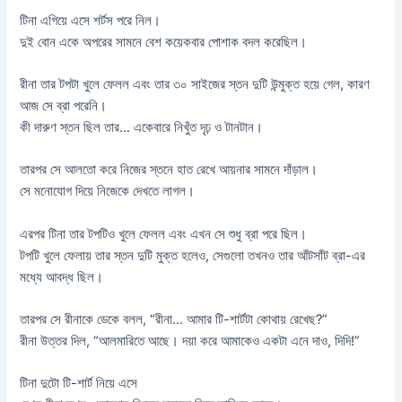
টিনা এগিয়ে এসে শর্টস পরে নিল।
দুই বোন একে অপরের সামনে বেশ কয়েকবার পোশাক বদল করেছিল।
রীনা তার টপটা খুলে ফেলল এবং তার ৩০ সাইজের স্তন দুটি উন্মুক্ত হয়ে গেল, কারণ
আজ সে ব্রা পরেনি।
কী দারুণ স্তন ছিল তার… একেবারে নিখুঁত দৃঢ় ও টানটান।
তারপর সে আলতো করে নিজের স্তনে হাত রেখে আয়নার সামনে দাঁড়াল।
সে মনোযোগ দিয়ে নিজেকে দেখতে লাগল।
এরপর টিনা তার টপটিও খুলে ফেলল এবং এখন সে শুধু ব্রা পরে ছিল।
টপটি খুলে ফেলায় তার স্তন দুটি মুক্ত হলেও, সেগুলো তখনও তার আঁটসাঁট ব্রা-এর
মধ্যে আবদ্ধ ছিল।
তারপর সে রীনাকে ডেকে বলল, “রীনা… আমার টি-শার্টটা কোথায় রেখেছ?”
রীনা উত্তর দিল, “আলমারিতে আছে। দয়া করে আমাকেও একটা এনে দাও, দিদি!”
টিনা দুটো টি-শার্ট নিয়ে এসে