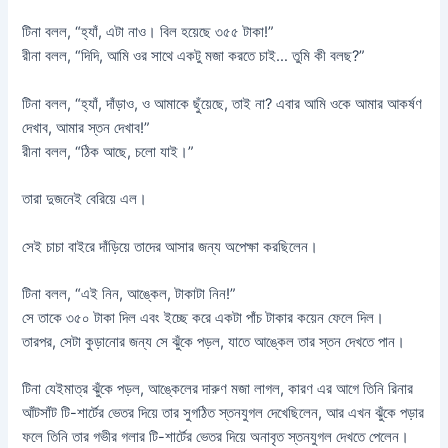
টিনা বলল, “হ্যাঁ, এটা নাও। বিল হয়েছে ৩৫৫ টাকা!”
রীনা বলল, “দিদি, আমি ওর সাথে একটু মজা করতে চাই… তুমি কী বলছ?”
টিনা বলল, “হ্যাঁ, দাঁড়াও, ও আমাকে ছুঁয়েছে, তাই না? এবার আমি ওকে আমার আকর্ষণ
দেখাব, আমার স্তন দেখাব!”
রীনা বলল, “ঠিক আছে, চলো যাই।”
তারা দুজনেই বেরিয়ে এল।
সেই চাচা বাইরে দাঁড়িয়ে তাদের আসার জন্য অপেক্ষা করছিলেন।
টিনা বলল, “এই নিন, আঙ্কেল, টাকাটা নিন!”
সে তাকে ৩৫০ টাকা দিল এবং ইচ্ছে করে একটা পাঁচ টাকার কয়েন ফেলে দিল।
তারপর, সেটা কুড়ানোর জন্য সে ঝুঁকে পড়ল, যাতে আঙ্কেল তার স্তন দেখতে পান।
টিনা যেইমাত্র ঝুঁকে পড়ল, আঙ্কেলের দারুণ মজা লাগল, কারণ এর আগে তিনি রিনার
আঁটসাঁট টি-শার্টের ভেতর দিয়ে তার সুগঠিত স্তনযুগল দেখেছিলেন, আর এখন ঝুঁকে পড়ার
ফলে তিনি তার গভীর গলার টি-শার্টের ভেতর দিয়ে অনাবৃত স্তনযুগল দেখতে পেলেন।