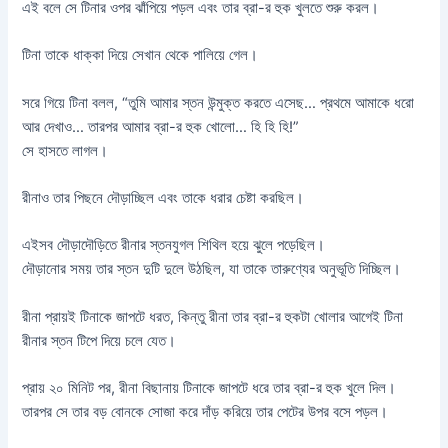
এই বলে সে টিনার ওপর ঝাঁপিয়ে পড়ল এবং তার ব্রা-র হুক খুলতে শুরু করল।
টিনা তাকে ধাক্কা দিয়ে সেখান থেকে পালিয়ে গেল।
সরে গিয়ে টিনা বলল, “তুমি আমার স্তন উন্মুক্ত করতে এসেছ… প্রথমে আমাকে ধরো
আর দেখাও… তারপর আমার ব্রা-র হুক খোলো… হি হি হি!”
সে হাসতে লাগল।
রীনাও তার পিছনে দৌড়াচ্ছিল এবং তাকে ধরার চেষ্টা করছিল।
এইসব দৌড়াদৌড়িতে রীনার স্তনযুগল শিথিল হয়ে ঝুলে পড়েছিল।
দৌড়ানোর সময় তার স্তন দুটি দুলে উঠছিল, যা তাকে তারুণ্যের অনুভূতি দিচ্ছিল।
রীনা প্রায়ই টিনাকে জাপটে ধরত, কিন্তু রীনা তার ব্রা-র হুকটা খোলার আগেই টিনা
রীনার স্তন টিপে দিয়ে চলে যেত।
প্রায় ২০ মিনিট পর, রীনা বিছানায় টিনাকে জাপটে ধরে তার ব্রা-র হুক খুলে দিল।
তারপর সে তার বড় বোনকে সোজা করে দাঁড় করিয়ে তার পেটের উপর বসে পড়ল।