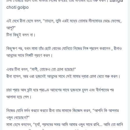
টিনা গোঙিয়ে উঠল এবং কাকার লিঙ্গের উপরেই তার অর্গাজম হতে শুরু করল। bangla
choti golpo
এই দেখে রীনা হেসে বলল, “তাহলে, তুমি এরই মধ্যে তোমার সীলমোহর ভেঙে ফেলেছ,
আপু?”
টিনা কিছুই বলল না।
কিছুক্ষণ পর, যখন মামা তাঁর ছোট বোনের যোনিতে নিজের লিঙ্গ প্রবেশ করালেন , রীনাও
আনন্দের সাথে লিঙ্গটি গ্রহণ করল।
এবার টিনা বলল, “মাগী, তোকেও তো চোদা হয়েছে!”
রীনা হাসল, আর ওরা দুজনেই আনন্দের সাথে সেই মামার দ্বারা চোদা খেতে শুরু করল।
চাচা প্রায় আধ ঘন্টা ধরে প্রচণ্ড আবেগের সাথে দুজনকে চুদল এবং বীর্যপাতের পর
আলাদা হয়ে গেল।
নিজের যোনি মর্দন করতে করতে রীনা তার মামাকে জিজ্ঞেস করল, “আপনি কি আপনার
ওষুধ খেয়েছেন?”
মামা হেসে বললেন, “হ্যাঁ, প্রসবের সময় আমি আমার ওষুধ সাথে রাখি… আমি তো জানি