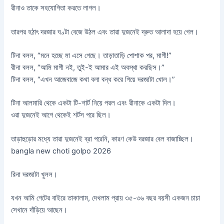
রীনাও তাকে সহযোগিতা করতে লাগল।
তারপর হঠাৎ দরজার ঘণ্টা বেজে উঠল এবং তারা দুজনেই দ্রুত আলাদা হয়ে গেল।
টিনা বলল, “মনে হচ্ছে মা এসে গেছে। তাড়াতাড়ি পোশাক পর, মাগী!”
রীনা বলল, “আমি মাগী নই, তুই-ই আমার এই অবস্থা করছিস।”
টিনা বলল, “এখন আজেবাজে কথা বলা বন্ধ করে গিয়ে দরজাটা খোল।”
টিনা আলমারি থেকে একটা টি-শার্ট নিয়ে পরল এবং রীনাকে একটা দিল।
ওরা দুজনেই আগে থেকেই শর্টস পরে ছিল।
তাড়াহুড়োর মধ্যে তারা দুজনেই ব্রা পরেনি, কারণ কেউ দরজার বেল বাজাচ্ছিল।
bangla new choti golpo 2026
রিনা দরজাটা খুলল।
যখন আমি গেটের বাইরে তাকালাম, দেখলাম প্রায় ৩৫-৩৬ বছর বয়সী একজন চাচা
সেখানে দাঁড়িয়ে আছেন।