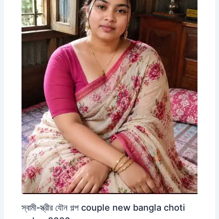
স্বামী-স্ত্রীর যৌন গল্প couple new bangla choti