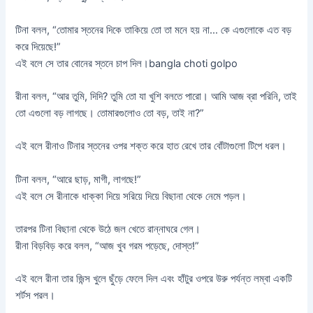
টিনা বলল, “তোমার স্তনের দিকে তাকিয়ে তো তা মনে হয় না… কে এগুলোকে এত বড়
করে দিয়েছে!”
এই বলে সে তার বোনের স্তনে চাপ দিল।bangla choti golpo
রীনা বলল, “আর তুমি, দিদি? তুমি তো যা খুশি বলতে পারো। আমি আজ ব্রা পরিনি, তাই
তো এগুলো বড় লাগছে। তোমারগুলোও তো বড়, তাই না?”
এই বলে রীনাও টিনার স্তনের ওপর শক্ত করে হাত রেখে তার বোঁটাগুলো টিপে ধরল।
টিনা বলল, “আরে ছাড়, মাগী, লাগছে!”
এই বলে সে রীনাকে ধাক্কা দিয়ে সরিয়ে দিয়ে বিছানা থেকে নেমে পড়ল।
তারপর টিনা বিছানা থেকে উঠে জল খেতে রান্নাঘরে গেল।
রীনা বিড়বিড় করে বলল, “আজ খুব গরম পড়েছে, দোস্ত!”
এই বলে রীনা তার জিন্স খুলে ছুঁড়ে ফেলে দিল এবং হাঁটুর ওপরে উরু পর্যন্ত লম্বা একটি
শর্টস পরল।