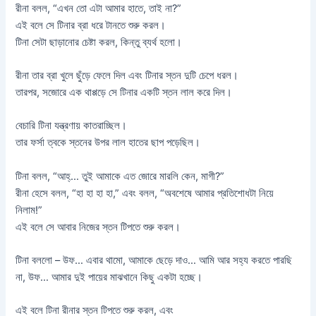
রীনা বলল, “এখন তো এটা আমার হাতে, তাই না?”
এই বলে সে টিনার ব্রা ধরে টানতে শুরু করল।
টিনা সেটা ছাড়ানোর চেষ্টা করল, কিন্তু ব্যর্থ হলো।
রীনা তার ব্রা খুলে ছুঁড়ে ফেলে দিল এবং টিনার স্তন দুটি চেপে ধরল।
তারপর, সজোরে এক থাপ্পড়ে সে টিনার একটি স্তন লাল করে দিল।
বেচারি টিনা যন্ত্রণায় কাতরাচ্ছিল।
তার ফর্সা ত্বকে স্তনের উপর লাল হাতের ছাপ পড়েছিল।
টিনা বলল, “আহ্‌… তুই আমাকে এত জোরে মারলি কেন, মাগী?”
রীনা হেসে বলল, “হা হা হা হা,” এবং বলল, “অবশেষে আমার প্রতিশোধটা নিয়ে
নিলাম!”
এই বলে সে আবার নিজের স্তন টিপতে শুরু করল।
টিনা বললো – উফ… এবার থামো, আমাকে ছেড়ে দাও… আমি আর সহ্য করতে পারছি
না, উফ… আমার দুই পায়ের মাঝখানে কিছু একটা হচ্ছে।
এই বলে টিনা রীনার স্তন টিপতে শুরু করল, এবং