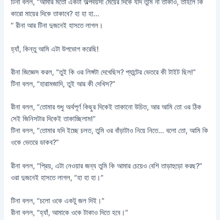
টিনা বলল, “আমার মতো একটা অল্পবয়সী মেয়ের দিকে যদি তুমি না তাকাও, তাহলে কি
কারো মায়ের দিকে তাকাবে? হা হা হা…
” রীনা আর টিনা দুজনেই হাসতে লাগল।
হ্যাঁ, কিন্তু আমি এটা উপভোগ করেছি!
রীনা জিজ্ঞেস করল, “তুই কি ওর লিঙ্গটা দেখেছিস? প্যান্টের ভেতরে কী টাইট ছিল!”
টিনা বলল, “হারামজাদি, তুই আর কী দেখিস?”
রীনা বলল, “তোমার শুধু অর্থপূর্ণ কিছুর দিকেই তাকানো উচিত, আর আমি তো ওর ঠিক
সেই জিনিসটার দিকেই তাকাচ্ছিলাম!”
টিনা বলল, “তোমার যদি ইচ্ছে চলত, তুমি ওর বাঁড়াটাও নিয়ে নিতে… বলো তো, আমি কি
ওকে ভেতরে ডাকব?”
রীনা বলল, “প্রিয়, এটা নেওয়ার জন্য তুমি কি আমার চেয়েও বেশি তাড়াহুড়ো করছ?”
ওরা দুজনেই হাসতে লাগল, “হা হা হা।”
টিনা বলল, “চলো ওকে একটু জল দিই।”
রীনা বলল, “হ্যাঁ, আমাকে ওকে টাকাও দিতে হবে।”