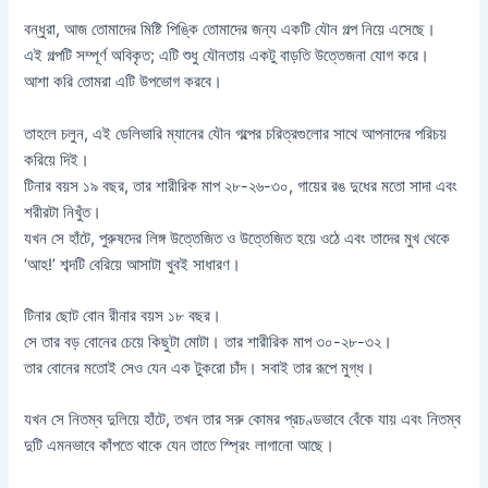
বন্ধুরা, আজ তোমাদের মিষ্টি পিঙ্কি তোমাদের জন্য একটি যৌন গল্প নিয়ে এসেছে।
এই গল্পটি সম্পূর্ণ অবিকৃত; এটি শুধু যৌনতায় একটু বাড়তি উত্তেজনা যোগ করে।
আশা করি তোমরা এটি উপভোগ করবে।
তাহলে চলুন, এই ডেলিভারি ম্যানের যৌন গল্পের চরিত্রগুলোর সাথে আপনাদের পরিচয়
করিয়ে দিই।
টিনার বয়স ১৯ বছর, তার শারীরিক মাপ ২৮-২৬-৩০, গায়ের রঙ দুধের মতো সাদা এবং
শরীরটা নিখুঁত।
যখন সে হাঁটে, পুরুষদের লিঙ্গ উত্তেজিত ও উত্তেজিত হয়ে ওঠে এবং তাদের মুখ থেকে
‘আহ!’ শব্দটি বেরিয়ে আসাটা খুবই সাধারণ।
টিনার ছোট বোন রীনার বয়স ১৮ বছর।
সে তার বড় বোনের চেয়ে কিছুটা মোটা। তার শারীরিক মাপ ৩০-২৮-৩২।
তার বোনের মতোই সেও যেন এক টুকরো চাঁদ। সবাই তার রূপে মুগ্ধ।
যখন সে নিতম্ব দুলিয়ে হাঁটে, তখন তার সরু কোমর প্রচণ্ডভাবে বেঁকে যায় এবং নিতম্ব
দুটি এমনভাবে কাঁপতে থাকে যেন তাতে স্প্রিং লাগানো আছে।