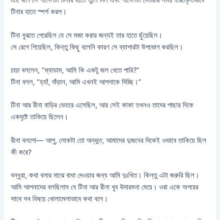
এই বলে সে পার্সেলটা টিনার হাতে তুলে দিল এবং পার্সেলটা দেওয়ার সময় ইচ্ছাকৃতভাবে
টিনার হাতে স্পর্শ করল।
টিনা বুঝতে পেরেছিল যে সে মজা করার জন্যই তার হাতে ছুঁয়েছিল।
সে রেগে গিয়েছিল, কিন্তু কিছু বলেনি কারণ সে ব্যাপারটা উপভোগ করছিল।
চাচা বললেন, “ম্যাডাম, আমি কি একটু জল খেতে পারি?”
টিনা বলল, “হ্যাঁ, দাঁড়ান, আমি এখনই আপনাকে দিচ্ছি।”
টিনা আর রীনা বাড়ির ভেতরে এসেছিল, আর সেই কাকা তখনও তাদের পাছার দিকে
একদৃষ্টে তাকিয়ে ছিলেন।
রীনা বললো— আপু, লোকটা তো অদ্ভুত, আমাদের দুজনের দিকেই ওভাবে তাকিয়ে ছিল
কী করে?
বন্ধুরা, কথা বলার মাঝে বাধা দেওয়ার জন্য আমি দুঃখিত। কিন্তু এটা জরুরি ছিল।
আমি আপনাদের বলছিলাম যে টিনা আর রীনা খুব উদারমনা মেয়ে। ওরা একে অপরের
সাথে সব বিষয়ে খোলামেলাভাবে কথা বলে।