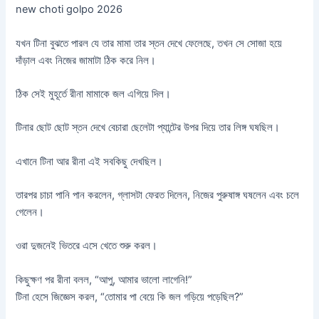
new choti golpo 2026
যখন টিনা বুঝতে পারল যে তার মামা তার স্তন দেখে ফেলেছে, তখন সে সোজা হয়ে
দাঁড়াল এবং নিজের জামাটা ঠিক করে নিল।
ঠিক সেই মুহূর্তে রীনা মামাকে জল এগিয়ে দিল।
টিনার ছোট ছোট স্তন দেখে বেচারা ছেলেটা প্যান্টের উপর দিয়ে তার লিঙ্গ ঘষছিল।
এখানে টিনা আর রীনা এই সবকিছু দেখছিল।
তারপর চাচা পানি পান করলেন, গ্লাসটা ফেরত দিলেন, নিজের পুরুষাঙ্গ ঘষলেন এবং চলে
গেলেন।
ওরা দুজনেই ভিতরে এসে খেতে শুরু করল।
কিছুক্ষণ পর রীনা বলল, “আপু, আমার ভালো লাগেনি!”
টিনা হেসে জিজ্ঞেস করল, “তোমার পা বেয়ে কি জল গড়িয়ে পড়েছিল?”