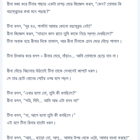
রীনা মজা করে টিনার পাছায় একটা চাপড় মেরে জিজ্ঞেস করল, “কেন? তোমার কি
বয়ফ্রেন্ডের কথা মনে পড়ছে?”
টিনা বলল, “দূর হও, পাগলি! আমার কোনো বয়ফ্রেন্ড নেই!”
রীনা জিজ্ঞেস করল, “তাহলে কাল রাতে তুমি কাকে নিয়ে স্বপ্ন দেখছিলে?”
টিনা অবাক হয়ে রীনার দিকে তাকাল, আর রীনা টিনাকে চোখ মেরে দৌড়ে পালাল।
টিনা চিৎকার করে বলল – রীনার মেয়ে, দাঁড়াও… আমি তোমাকে ছেড়ে যাব না।
রীনা দৌড়ে বিছানায় উঠতেই টিনা তাকে সেখানেই জাপটে ধরল।
সে তার ছোট বোনের পেটের ওপর বসে পড়ল।
টিনা বলল, “এবার বলো তো, তুমি কী বলছিলে?”
রীনা বলল, “সরি, দিদি… আমি আর এটা বলব না!”
টিনা বলল, “না, আগে বলো তুমি কী বলছিলে।”
এই বলে টিনা রিনার হাতটা ধরল।
রীনা বলল, “আহ্‌… ছাড়ো তো, আপু… আমার উপর থেকে ওঠো, আমার ব্যথা করছে!”