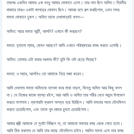
তারপর একদিন আমার এক বন্ধু আমার দোকানে এলো। তার নাম ছিল অমিত। দ্বিতীয়
বাজারে তারও একটা কাপড়ের দোকান ছিল। আমরা বসে গল্প করছিলাম, এমন সময়
মমতা দোকানে ঢুকল। অমিত তাকে দেখামাত্রই বলল—
অমিত: আরে মমতা আন্টি, আপনি? এখানে কী করছেন?
মমতা: হ্যালো স্যার, কেমন আছেন? আমি এখানে পরিষ্কারের কাজ করতে এসেছি।
অমিত: তোমার এটা করার দরকার কী? তুমি কি ওটা ছেড়ে দিয়েছ?
মমতা: ও স্যার, আপনিও তো আমাকে নিয়ে মজা করেন।
আমি দেখলাম মমতা অমিতকে হালকা করে মাথা নাড়ল, কিন্তু অমিত আর কিছু বলল
না। সে নিজের কাজে ব্যস্ত রইল, আর আমি ও অমিত তার শরীর দেখে আনন্দ উপভোগ
করতে লাগলাম। ব্যাপারটা ক্রমশ অসহ্য হয়ে উঠছিল। আমি মমতার সাথে যৌনমিলন
করতে চেয়েছিলাম, এবং তাকে খুব জোরে চুদতে চেয়েছিলাম।
আমার স্ত্রী আমাকে যে সুখটা দিচ্ছিল না, তা আমাকে মমতার কাছ থেকে পেতে হতো।
আমি ঠিক করলাম যে আমি তার কাছে যৌনমিলন চাইব। পরদিন মমতা এসে তার কাজ