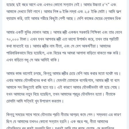
হয়েছে দুই বছর আগে এবং এখনও কোনো সন্তান নেই। আমার উচ্চতা ৫’৭” এবং
আমাকে দেখতে ফিট লাগে। আমার লিঙ্গ ৬ ইঞ্চি লম্বা এবং ২.৫ ইঞ্চি মোটা। আমি অল্প
ব্যায়াম করি, তাই আমার শরীরে কিছুটা পেশী আছে। দেশি কাজের মেয়ের ব্লোজব ডিক
আমার একটি মুদির দোকান আছে। আমার স্ত্রী একজন সরকারি শিক্ষিকা এবং তার বেতন
৭০,০০০ টাকা। এখন যখন আপনার স্ত্রী এত ভালো উপার্জন করে, তখন তার প্রতিটি
কথা মানতেই হয়। আমার স্ত্রীর নাম নীতা, এবং সে বেশ আকর্ষণীয়া। আমাদের
পারিবারিকভাবে বিয়ে হয়েছিল, এবং বিয়ের পর আমরা আলাদা বাড়িতে থাকতে শুরু করি।
এখন বাড়িতে শুধু সে আর আমিই থাকি।
আমার কাজ ভালোই চলছে, কিন্তু আমার স্ত্রীর চেয়ে বেশি আয় করার মতো যথেষ্ট নয়।
এবার আমার যৌনজীবনের কথা বলি। যেমনটা তোমাকে বলেছিলাম, আমার স্ত্রী যা বলে
আমাকে সব কিছুতেই রাজি হতে হয়। এই কারণে আমার যৌনজীবনটা নষ্ট হয়ে গেছে।
যখন আমাদের নতুন বিয়ে হয়েছিল, তখন আমাদের প্রচুর যৌনমিলন হতো। নীতাকে
চোদাটা আমি সত্যিই খুব উপভোগ করতাম।
কিন্তু সময়ের সাথে সাথে যৌনতার প্রতি নীতার আগ্রহ কমে গেল। সম্ভবত এর কারণ
ছিল যে আমাদের তখনও কোনো সন্তান হয়নি। এক বছর পর, নীতা আমাদের
যৌনমিলনে খুব কমই অনুমতি দিত। যখনই আমি তার কাছে যেতাম, সে ক্লান্তির