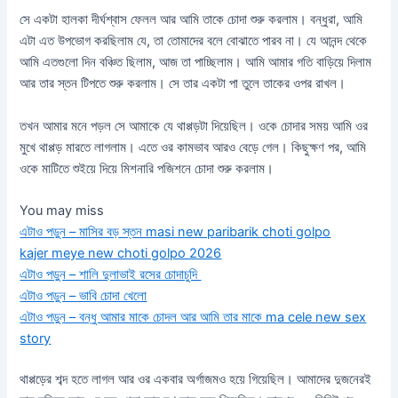
সে একটা হালকা দীর্ঘশ্বাস ফেলল আর আমি তাকে চোদা শুরু করলাম। বন্ধুরা, আমি
এটা এত উপভোগ করছিলাম যে, তা তোমাদের বলে বোঝাতে পারব না। যে আনন্দ থেকে
আমি এতগুলো দিন বঞ্চিত ছিলাম, আজ তা পাচ্ছিলাম। আমি আমার গতি বাড়িয়ে দিলাম
আর তার স্তন টিপতে শুরু করলাম। সে তার একটা পা তুলে তাকের ওপর রাখল।
তখন আমার মনে পড়ল সে আমাকে যে থাপ্পড়টা দিয়েছিল। ওকে চোদার সময় আমি ওর
মুখে থাপ্পড় মারতে লাগলাম। এতে ওর কামভাব আরও বেড়ে গেল। কিছুক্ষণ পর, আমি
ওকে মাটিতে শুইয়ে দিয়ে মিশনারি পজিশনে চোদা শুরু করলাম।
You may miss
এটাও পড়ুন – মাসির বড় স্তন masi new paribarik choti golpo
kajer meye new choti golpo 2026
এটাও পড়ুন – শালি দুলাভাই রসের চোদাচুদি
এটাও পড়ুন – ভাবি চোদা খেলো
এটাও পড়ুন – বন্ধু আমার মাকে চোদল আর আমি তার মাকে ma cele new sex
story
থাপ্পড়ের শব্দ হতে লাগল আর ওর একবার অর্গাজমও হয়ে গিয়েছিল। আমাদের দুজনেরই