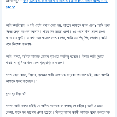
এটাও পড়ুন –
বন্ধু আমার মাকে চোদল আর আমি তার মাকে ma cele new sex
story
আমি ভাবছিলাম, ও যদি এতই খারাপ মেয়ে হয়, তাহলে আমাকে মারল কেন? আমি পরের
দিনের জন্য অপেক্ষা করলাম। পরের দিন মমতা এলো। ওর পরনে ছিল মেরুন রঙের
সালোয়ার স্যুট। ও যখন জল আনতে ভেতরে গেল, আমি ওর পিছু পিছু গেলাম। আমি
ওকে জিজ্ঞেস করলাম-
আমি: মমতা, অমিত আমাকে তোমার ব্যাপারে সবকিছু বলেছে। কিন্তু আমি বুঝতে
পারছি না তুমি আমাকে কেন প্রত্যাখ্যান করলে।
মমতা হেসে বলল, “স্যার, প্রথমত আমি আপনাকে ধন্যবাদ জানাতে চাই, কারণ আপনি
আমাকে মুক্ত করেছেন।”
মূল: ম্যাটল্যাব?
মমতা: আমি বলতে চাইছি যে অমিত তোমাকে যা বলেছে তা সত্যি। আমি একজন
বেশ্যা, যাকে সব জায়গায় চোদা হয়েছে। কিন্তু আমার স্বামী আমাকে সন্দেহ করতে শুরু