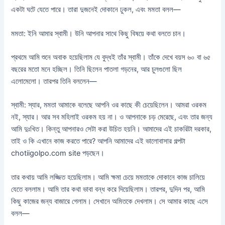
একটা ঘটে যেতে পারে। তারা দুজনেই দোকানে ঢুকল, এবং মমতা বলল—
মমতা: ইনি আমার স্বামী। উনি আপনার সাথে কিছু বিষয়ে কথা বলতে চান।
প্রথমে আমি শুনে অবাক হয়েছিলাম যে বুদ্ধই তাঁর স্বামী। তাঁকে দেখে বয়স ৬০ বা ৬৫
বছরের মতো মনে হচ্ছিল। তিনি ছিলেন পাতলা গড়নের, আর চুলগুলো ছিল
এলোমেলো। তারপর তিনি বললেন—
স্বামী: স্যার, মমতা আমাকে বলেছে আপনি ওর কাছে কী চেয়েছিলেন। আমরা ওরকম
নই, স্যার। আর সব মহিলাই ওরকম হয় না। ও আপনাকে চড় মেরেছে, এবং তার জন্য
আমি দুঃখিত। কিন্তু আপনারও সেটা করা উচিত হয়নি। আমাদের এই চাকরিটা দরকার,
তাই ও কি এখানে কাজ করতে পারে? আপনি আমাদের এই ভালোবাসার গল্পটা
chotiigolpo.com site পড়ছেন।
তার কথায় আমি লজ্জিত হয়েছিলাম। আমি ক্ষমা চেয়ে মমতাকে দোকানে কাজ চালিয়ে
যেতে বললাম। আমি তার কথা ভাবা বন্ধ করে দিয়েছিলাম। তারপর, দুদিন পর, আমি
কিছু কাজের জন্য বাজারে গেলাম। সেখানে অমিতকে দেখলাম। সে আমার কাছে এসে
বলল—