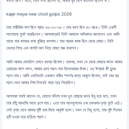
কালো ছিল। মানে, তিনি ফর্সা ছিলেন না, আবার খুব বেশি কালোও ছিলেন না।
kajer meye new choti golpo 2026
তার শারীরিক মাপ ছিল প্রায় ৩৬-৩২-৩৮। তার বয়স ছিল ৪৩ বছর। তিনি একটি
সালোয়ার স্যুট পরেছিলেন। আসামাত্রই তিনি আমাকে অভিবাদন জানালেন এবং আমি
তাকে তার কাজের কথা বুঝিয়ে বললাম। তার প্রথম কাজ ছিল মেঝে মোছা। তিনি
ভেতরে গিয়ে এক বালতি জল নিয়ে মোছা শুরু করলেন।
আমি আমার মোবাইল ফোনে ব্যস্ত ছিলাম। তারপর, যখন সে মেঝে মোছার জন্য আমার
চেয়ারের পাশে বসল, আমার চোখ পড়ল তার ক্লিভেজের উপর। ওহ্‌ ঈশ্বর! কী সুন্দর
স্তন তার। আমি এমনিতেই একজন নারীর স্পর্শের জন্য আকুল ছিলাম, তাই তার বড়
স্তন দেখে আমার লিঙ্গ নিশ্চয়ই খাড়া হয়ে গিয়েছিল।
আপনারা সবাই জানেন যে, কোনো মহিলা যখন চুল মোছার জন্য উবু হয়ে বসে, তখন
তার হাঁটু স্কার্টের সাথে চেপে যায়। এতে তার স্তনযুগলের এক চমৎকার দৃশ্য ফুটে ওঠে।
সেই দৃশ্য দেখে আমার দৃষ্টি তার দিকে আকৃষ্ট হলো। যখন সে নিচু হলো, তার পুষ্ট নিতম্ব
দুটি চওড়া হয়ে ছড়িয়ে পড়ল।