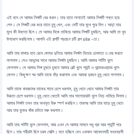
এই বলে সে আমার লিঙ্গটি বের করল। তার হাতে লাগতেই আমার লিঙ্গটি শক্ত হয়ে
গেল। সে লিঙ্গটি বের করে তাতে চুমু খেল, এবং সেটি তার মুখে পুরে দিল। আহ্‌! তার
মুখে কী উষ্ণতা ছিল। সে আমার দিকে তাকিয়ে আমার লিঙ্গটি চুষছিল, আর আমি তা খুব
উপভোগ করছিলাম। আপনি এই গল্পটি পড়ছেন চটি গল্প site -তে।
আমি তার মাথায় হাত রেখে কোমর দুলিয়ে আমার লিঙ্গটা ভিতরে ঢোকাতে ও বের করতে
লাগলাম। সেও আনন্দের সাথে আমার লিঙ্গটা চুষছিল। আমি আমার শার্টটা খুলে
ফেললাম। সে আমার লিঙ্গ চুষতে চুষতে আমার বেল্ট খুলে প্যান্ট ও আন্ডারওয়্যার খুলে
ফেলল। কিছুক্ষণ পর আমি তাকে দাঁড় করালাম এবং আমরা দুজনে চুমু খেতে লাগলাম।
আমি তাকে বাথরুমের তাকের সাথে চেপে ধরলাম, চুমু খেতে খেতে আমার লিঙ্গটা তার
উরুতে চেপে ধরলাম। চুমু খেতে খেতেই আমি তার সালোয়ারটা খুলে নিচে নামিয়ে দিলাম।
আমার লিঙ্গটা তখন তার অনাবৃত উরু স্পর্শ করছিল। তারপর আমি তার ঘাড়ে চুমু খেতে
আর তার বুকের খাঁজ চাটতে শুরু করলাম।
আমি তার শার্টটা খুলে ফেললাম, আর এখন সে আমার সামনে শুধু ব্রা আর প্যান্টি পরে
ছিল। তার শরীরটা ছিল চরম সেক্সি। মনে হচ্ছিল যেন একজন আবেদনময়ী মধ্যবয়সী