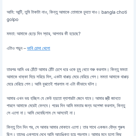
আমি: আন্টি, তুমি টাকাটা নাও, কিন্তু আমাকে তোমাকে চুদতে দাও। bangla choti
golpo
মমতা: আমাকে ছেড়ে দিন স্যার, আপনার কী হয়েছে?
এটাও পড়ুন –
ভাবি চোদা খেলো
তারপর আমি ওর ঠোঁটে আমার ঠোঁট চেপে ধরে ওকে চুমু খেতে শুরু করলাম। কিন্তু মমতা
আমাকে ধাক্কা দিয়ে সরিয়ে দিল, একটা থাপ্পড় মেরে বেরিয়ে গেল। মমতা আমাকে থাপ্পড়
মেরে বেরিয়ে গেল। আমি বুঝতেই পারলাম না এটা কীভাবে ঘটল।
আমার এখন ভয় হচ্ছিল যে কেউ হয়তো ব্যাপারটা জেনে যাবে। আমার স্ত্রী জানতে
পারলে আমাকে মেরেই ফেলবে। পরের দিন আমি মমতার জন্য অপেক্ষা করলাম, কিন্তু
সে এলো না। আমি ভেবেছিলাম সে আসবেই না।
কিন্তু তিন দিন পর, সে আবার আমার দোকানে এলো। তার সাথে একজন বৌদ্ধ পুরুষ
ছিল। তাদের একসাথে দেখে আমি আতঙ্কিত হয়ে পড়লাম। আমার মনে হলো কিছু