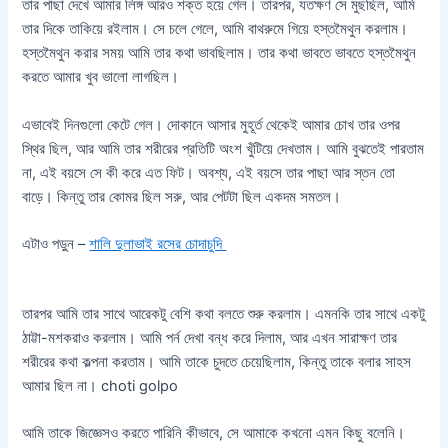
তার পাছা দেখে আমার লিঙ্গ আরও শক্ত হয়ে গেল। তারপর, যতক্ষণ সে মুছছিল, আমি
তার দিকে তাকিয়ে রইলাম। সে চলে গেলে, আমি বাথরুমে গিয়ে হস্তমৈথুন করলাম।
হস্তমৈথুন করার সময় আমি তার কথা ভাবছিলাম। তার কথা ভাবতে ভাবতে হস্তমৈথুন
করতে আমার খুব ভালো লাগছিল।
এভাবেই দিনগুলো কেটে গেল। দোকানে আসার মুহূর্ত থেকেই আমার চোখ তার ওপর
স্থির ছিল, আর আমি তার শরীরের প্রতিটি অংশ খুঁটিয়ে দেখতাম। আমি বুঝতেই পারতাম
না, এই বয়সে সে কী করে এত ফিট। অবশ্য, এই বয়সে তার পাছা আর স্তন তো
বাড়ে। কিন্তু তার কোমর ছিল সরু, আর পেটটা ছিল একদম সমতল।
এটাও পড়ুন –
শালি দুলাভাই রসের চোদাচুদি
তারপর আমি তার সাথে আরেকটু বেশি কথা বলতে শুরু করলাম। এমনকি তার সাথে একটু
ঠাট্টা-মশকরাও করলাম। আমি পর্ন দেখা বন্ধ করে দিলাম, আর এখন সারাক্ষণ তার
শরীরের কথা কল্পনা করতাম। আমি তাকে চুদতে চেয়েছিলাম, কিন্তু তাকে বলার সাহস
আমার ছিল না। choti golpo
আমি তাকে জিজ্ঞেসও করতে পারিনি কীভাবে, সে আমাকে কখনো এমন কিছু বলেনি।