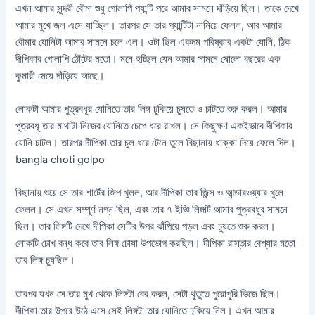
এখন আমার সুন্দরী বৌমা শুধু গোলাপি প্যান্টি পরে আমার সামনে দাঁড়িয়ে ছিল। তাকে দেখে
আমার মুখে জল এসে যাচ্ছিল। তারপর সে তার প্যান্টিটা নামিয়ে ফেলল, আর আমার
বৌমার যোনিটা আমার সামনে চলে এল। ওটা ছিল একদম পরিষ্কার একটা যোনি, ঠিক
দীপিকার গোলাপি ঠোঁটের মতো। মনে হচ্ছিল যেন আমার সামনে ষোলো বছরের এক
কুমারী মেয়ে দাঁড়িয়ে আছে।
লোকটা আমার পুত্রবধূর যোনিতে তার লিঙ্গ ঢুকিয়ে চুষতে ও চাটতে শুরু করল। আমার
পুত্রবধূ তার মাথাটা নিজের যোনিতে চেপে ধরে রাখল। সে কিছুক্ষণ একইভাবে দীপিকার
যোনি চাটল। তারপর দীপিকা তার চুল ধরে টেনে তুলে বিছানায় ধাক্কা দিয়ে ফেলে দিল।
bangla choti golpo
বিছানায় শুয়ে সে তার শার্টের জিপ খুলল, আর দীপিকা তার জিন্স ও আন্ডারওয়্যার খুলে
ফেলল। সে এখন সম্পূর্ণ নগ্ন ছিল, এবং তার ৭ ইঞ্চি লিঙ্গটি আমার পুত্রবধূর সামনে
ছিল। তার লিঙ্গটি দেখে দীপিকা সেটির উপর ঝাঁপিয়ে পড়ল এবং চুষতে শুরু করল।
লোকটি চোখ বন্ধ করে তার লিঙ্গ চোষা উপভোগ করছিল। দীপিকা রাস্তার বেশ্যার মতো
তার লিঙ্গ চুষছিল।
তারপর যখন সে তার মুখ থেকে লিঙ্গটা বের করল, সেটা থুতুতে পুরোপুরি ভিজে ছিল।
দীপিকা তার উপরে উঠে এসে সেই লিঙ্গটা তার যোনিতে ঢুকিয়ে নিল। এখন আমার