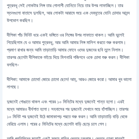
পুত্রবধূ সেই লোকটার লিঙ্গ তার গোলাপী যোনিতে নিয়ে তার উপর লাফাচ্ছিল। তার
স্তনগুলো বাতাসে দুলছিল, আর লোকটা আরামে শুয়ে এক দেবদূতের যোনি চোদার আনন্দ
উপভোগ করছিল।
দীপিকা পাঁচ মিনিট ধরে একই ভঙ্গিতে ওর লিঙ্গের উপর লাফাতে থাকল। আমি ভুলেই
গিয়েছিলাম যে ও আমার পুত্রবধূ, আর আমি আমার লিঙ্গ মালিশ করতে শুরু করলাম।
প্রমাণ রাখার জন্য আমি তাড়াতাড়ি আমার ফোনে ওদের দুজনের ছবি তুলে নিলাম।
তারপর ছেলেটা দীপিকাকে শুইয়ে দিয়ে মিশনারি পজিশনে ওকে চোদা শুরু করল। দীপিকা
বলছিল-
দীপিকা: আমাকে চোদো! জোরে চোদো ছেলে! আহ্, আরও জোরে করো। আমার খুব ভালো
লাগছে।
দুজনেই গোঙাতে থাকল এবং পরের ১০ মিনিটের মধ্যে দুজনেই শান্ত হলো। এরই
মধ্যে আমারও বীর্যপাত হলো। সহবাসের পর দুজনেই সেখানে শুয়ে হাঁপাচ্ছিল। তারপর
১০ মিনিট পর দুজনেই উঠে জামাকাপড় পরতে শুরু করল। আমি তাড়াতাড়ি বাড়ি থেকে
বেরিয়ে এলাম। পরের ৫ মিনিটের মধ্যে ছেলেটা বাড়ি ছেড়ে চলে গেল।
আমি প্রতিদিনের মতোই একই সময়ে বাড়ির ভেতরে ঢুকলাম। ভেতরে ঢোকা মাত্রই