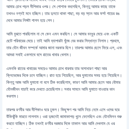
আমার চোখ পড়ল দীপিকার ওপর। সে পোশাক বদলেছিল, কিন্তু আমার কাছে তাকে
তখনও নগ্নই মনে হচ্ছিল। তার দুলতে থাকা পাছা, বড় বড় স্তন আর ফর্সা গায়ের রঙ
দেখে আমার লিঙ্গটা পাগল হয়ে গেল।
আমি বুঝতে পারছিলাম না সে কেন এমন করছিল। সে আমার বন্ধুর মেয়ে এবং একটি
ছোট পরিবারের মেয়ে। তাই আমি ব্যাপারটা খুঁজে বের করার সিদ্ধান্ত নিলাম। প্রথমে,
তার যৌন জীবন সম্পর্কে আমার জানা দরকার ছিল। তারপর আমার ছেলে ফিরে এল, এবং
আমরা সবাই একসাথে বসে রাতের খাবার খেলাম।
এমনকি রাতের খাবারের সময়েও আমার চোখ বারবার তার অসাধারণ পাছা আর
ক্লিভেজের দিকে চলে যাচ্ছিল। রাত হয়ে গিয়েছিল, আর ঘুমানোর সময় হয়ে গিয়েছিল।
কিন্তু আজ আমি ঘুমাবো না বলে ঠিক করেছিলাম, কারণ আমি আমার ছেলে আর বৌমার
যৌনজীবন যাচাই করে দেখতে চেয়েছিলাম। সবার সামনে আমি ঘুমাতে যাওয়ার ভান
করলাম।
তারপর রণবীর আর দীপিকাও ঘরে ঢুকল। কিছুক্ষণ পর আমি নিচে নেমে এসে ওদের ঘরে
উঁকিঝুঁকি মারতে লাগলাম। ওরা দুজনেই জামাকাপড় খুলে ফেলেছিল এবং যৌনমিলন শুরু
করতে যাচ্ছিল। ঠিক তখনই রণবীর দরজার দিকে তাকাল আর আমি দেখলাম যে ওর