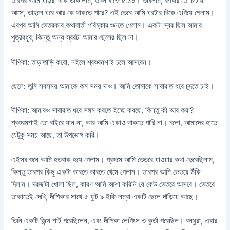
তারপর আমি ঘড়ির দিকে তাকালাম, তখন বাজে ৫:১০। ভাবলাম, রণবীর তো ৮টায়
আসে, তাহলে ঘরে আর কে থাকতে পারে? এই ভেবে আমি ঘরটার দিকে এগিয়ে গেলাম।
এরপর আমি ভেতরকার কথাবার্তা পরিষ্কার শুনতে পেলাম। একটা স্বর ছিল আমার
পুত্রবধূর, কিন্তু অন্য স্বরটা আমার ছেলের ছিল না।
দীপিকা: তাড়াতাড়ি করো, নইলে শ্বশুরমশাই চলে আসবেন।
ছেলে: তুমি সবসময় আমাকে কম সময় দাও। আমি তোমাকে সারারাত ধরে চুদতে চাই।
দীপিকা: আমারও সারারাত ধরে সঙ্গম করতে ইচ্ছে করছে, কিন্তু কী আর করা?
শ্বশুরমশাই তো বাইরে যান না, আর আমি একাও থাকতে পারি না। চলো, আমাদের হাতে
যেটুকু সময় আছে, তা উপভোগ করি।
এইসব শুনে আমি হতবাক হয়ে গেলাম। প্রথমে আমি ভেতরে যাওয়ার কথা ভেবেছিলাম,
কিন্তু তারপর কিছু একটা ভাবতে ভাবতে থেমে গেলাম। তারপর আমি ভেতরে উঁকি
দিলাম। দরজাটা খোলা ছিল, কারণ আমি আশা করিনি যে কেউ ভেতরে আসবে। ভেতরে
তাকাতেই দেখি, দীপিকার সাথে ৫ ফুট ৯ ইঞ্চি লম্বা একটি ছেলে দাঁড়িয়ে আছে।
তিনি একটি জিন্স শার্ট পরেছিলেন, এবং দীপিকা লেগিংস ও কুর্তা পরেছিল। বন্ধুরা, এবার