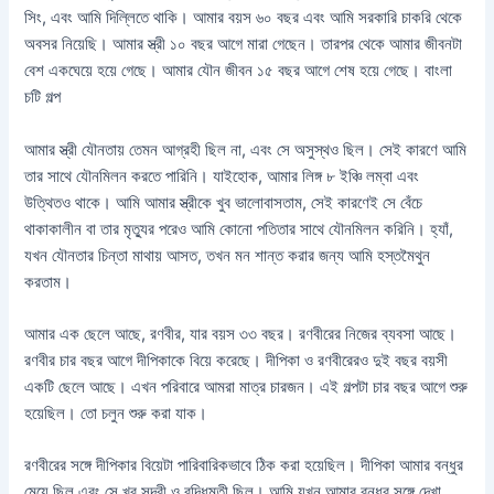
সিং, এবং আমি দিল্লিতে থাকি। আমার বয়স ৬০ বছর এবং আমি সরকারি চাকরি থেকে
অবসর নিয়েছি। আমার স্ত্রী ১০ বছর আগে মারা গেছেন। তারপর থেকে আমার জীবনটা
বেশ একঘেয়ে হয়ে গেছে। আমার যৌন জীবন ১৫ বছর আগে শেষ হয়ে গেছে। বাংলা
চটি গল্প
আমার স্ত্রী যৌনতায় তেমন আগ্রহী ছিল না, এবং সে অসুস্থও ছিল। সেই কারণে আমি
তার সাথে যৌনমিলন করতে পারিনি। যাইহোক, আমার লিঙ্গ ৮ ইঞ্চি লম্বা এবং
উত্থিতও থাকে। আমি আমার স্ত্রীকে খুব ভালোবাসতাম, সেই কারণেই সে বেঁচে
থাকাকালীন বা তার মৃত্যুর পরেও আমি কোনো পতিতার সাথে যৌনমিলন করিনি। হ্যাঁ,
যখন যৌনতার চিন্তা মাথায় আসত, তখন মন শান্ত করার জন্য আমি হস্তমৈথুন
করতাম।
আমার এক ছেলে আছে, রণবীর, যার বয়স ৩৩ বছর। রণবীরের নিজের ব্যবসা আছে।
রণবীর চার বছর আগে দীপিকাকে বিয়ে করেছে। দীপিকা ও রণবীরেরও দুই বছর বয়সী
একটি ছেলে আছে। এখন পরিবারে আমরা মাত্র চারজন। এই গল্পটা চার বছর আগে শুরু
হয়েছিল। তো চলুন শুরু করা যাক।
রণবীরের সঙ্গে দীপিকার বিয়েটা পারিবারিকভাবে ঠিক করা হয়েছিল। দীপিকা আমার বন্ধুর
মেয়ে ছিল এবং সে খুব সুন্দরী ও বুদ্ধিমতী ছিল। আমি যখন আমার বন্ধুর সঙ্গে দেখা