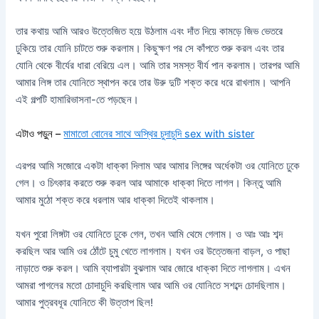
তার কথায় আমি আরও উত্তেজিত হয়ে উঠলাম এবং দাঁত দিয়ে কামড়ে জিভ ভেতরে
ঢুকিয়ে তার যোনি চাটতে শুরু করলাম। কিছুক্ষণ পর সে কাঁপতে শুরু করল এবং তার
যোনি থেকে বীর্যের ধারা বেরিয়ে এল। আমি তার সমস্ত বীর্য পান করলাম। তারপর আমি
আমার লিঙ্গ তার যোনিতে স্থাপন করে তার উরু দুটি শক্ত করে ধরে রাখলাম। আপনি
এই গল্পটি হামারিভাসনা-তে পড়ছেন।
এটাও পড়ুন –
মামাতো বোনের সাথে অস্থির চুদাচুদি sex with sister
এরপর আমি সজোরে একটা ধাক্কা দিলাম আর আমার লিঙ্গের অর্ধেকটা ওর যোনিতে ঢুকে
গেল। ও চিৎকার করতে শুরু করল আর আমাকে ধাক্কা দিতে লাগল। কিন্তু আমি
আমার মুঠো শক্ত করে ধরলাম আর ধাক্কা দিতেই থাকলাম।
যখন পুরো লিঙ্গটা ওর যোনিতে ঢুকে গেল, তখন আমি থেমে গেলাম। ও আঃ আঃ শব্দ
করছিল আর আমি ওর ঠোঁটে চুমু খেতে লাগলাম। যখন ওর উত্তেজনা বাড়ল, ও পাছা
নাড়াতে শুরু করল। আমি ব্যাপারটা বুঝলাম আর জোরে ধাক্কা দিতে লাগলাম। এখন
আমরা পাগলের মতো চোদাচুদি করছিলাম আর আমি ওর যোনিতে সশব্দে চোদছিলাম।
আমার পুত্রবধূর যোনিতে কী উত্তাপ ছিল!