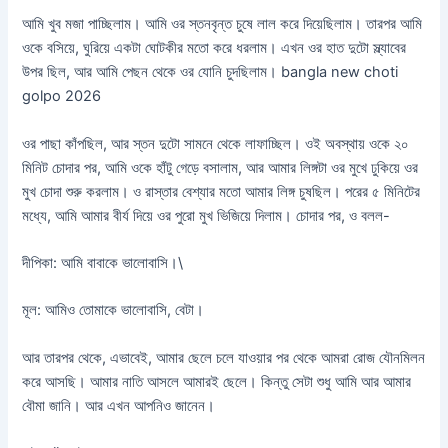
আমি খুব মজা পাচ্ছিলাম। আমি ওর স্তনবৃন্ত চুষে লাল করে দিয়েছিলাম। তারপর আমি
ওকে বসিয়ে, ঘুরিয়ে একটা ঘোটকীর মতো করে ধরলাম। এখন ওর হাত দুটো স্ল্যাবের
উপর ছিল, আর আমি পেছন থেকে ওর যোনি চুদছিলাম। bangla new choti
golpo 2026
ওর পাছা কাঁপছিল, আর স্তন দুটো সামনে থেকে লাফাচ্ছিল। ওই অবস্থায় ওকে ২০
মিনিট চোদার পর, আমি ওকে হাঁটু গেড়ে বসালাম, আর আমার লিঙ্গটা ওর মুখে ঢুকিয়ে ওর
মুখ চোদা শুরু করলাম। ও রাস্তার বেশ্যার মতো আমার লিঙ্গ চুষছিল। পরের ৫ মিনিটের
মধ্যে, আমি আমার বীর্য দিয়ে ওর পুরো মুখ ভিজিয়ে দিলাম। চোদার পর, ও বলল-
দীপিকা: আমি বাবাকে ভালোবাসি।\
মূল: আমিও তোমাকে ভালোবাসি, বেটা।
আর তারপর থেকে, এভাবেই, আমার ছেলে চলে যাওয়ার পর থেকে আমরা রোজ যৌনমিলন
করে আসছি। আমার নাতি আসলে আমারই ছেলে। কিন্তু সেটা শুধু আমি আর আমার
বৌমা জানি। আর এখন আপনিও জানেন।