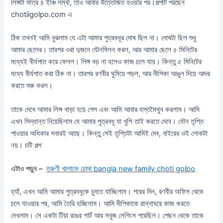
লিঙ্গটা মাত্র ৪ ইঞ্চি লম্বা, তাও আবার উত্তেজিত হওয়ার পর।গল্পটি পরছেন
chotiigolpo.com এ
ঠিক তখনই আমি বুঝলাম যে এটা আমার পুত্রবধূর দোষ ছিল না। দোষটা ছিল শুধু
আমার ছেলের। তারপর ওরা দুজনে যৌনমিলন করল, আর আমার ছেলে ৫ মিনিটের
মধ্যেই বীর্যপাত করে ফেলল। লিঙ্গ বড় না হলেও কাজ চলে যায়। কিন্তু ৫ মিনিটের
মধ্যে বীর্যপাত করা ঠিক না। তারপর রণবীর ঘুমিয়ে পড়ল, আর দীপিকা আঙুল দিয়ে আদর
করতে শুরু করল।
তাকে দেখে আমার লিঙ্গ খাড়া হয়ে গেল এবং আমি আবার হস্তমৈথুন করলাম। আমি
এখন সিদ্ধান্ত নিয়েছিলাম যে আমার পুত্রবধূ যা খুশি তাই করতে দেবে। যৌন তৃপ্তি
পাওয়ার অধিকার সবারই আছে। কিন্তু সেই তৃপ্তিটা আমিই দেব, বাইরের ওই লোকটা
নয়। চটি গল্প
এটাও পড়ুন –
তরুণী খালাকে চোদা bangla new family choti golpo
হ্যাঁ, এখন আমি আমার পুত্রবধূকে চুদতে যাচ্ছিলাম। পরের দিন, রণবীর অফিস থেকে
চলে যাওয়ার পর, আমি তৈরি হচ্ছিলাম। আমি দীপিকাকে রান্নাঘরে কাজ করতে
দেখলাম। সে একটা টিয়া রঙের শার্ট আর সবুজ লেগিংস পরেছিল। পেছন থেকে তাকে