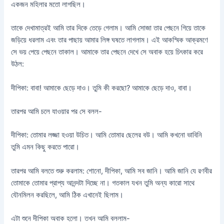
একজন মহিলার মতো লাগছিল।
তাকে দেখামাত্রই আমি তার দিকে তেড়ে গেলাম। আমি সোজা তার পেছনে গিয়ে তাকে
জড়িয়ে ধরলাম এবং তার পাছায় আমার লিঙ্গ ঘষতে লাগলাম। এই আকস্মিক আক্রমণে
সে ভয় পেয়ে পেছনে তাকাল। আমাকে তার পেছনে দেখে সে অবাক হয়ে চিৎকার করে
উঠল:
দীপিকা: বাবা! আমাকে ছেড়ে দাও। তুমি কী করছো? আমাকে ছেড়ে দাও, বাবা।
তারপর আমি চলে যাওয়ার পর সে বলল-
দীপিকা: তোমার লজ্জা হওয়া উচিত। আমি তোমার ছেলের বউ। আমি কখনো ভাবিনি
তুমি এমন কিছু করতে পারো।
তারপর আমি বলতে শুরু করলাম: শোনো, দীপিকা, আমি সব জানি। আমি জানি যে রণবীর
তোমাকে তোমার প্রাপ্য আনন্দটা দিচ্ছে না। গতকাল যখন তুমি অন্য কারো সাথে
যৌনমিলন করছিলে, আমি ঠিক এখানেই ছিলাম।
এটা শুনে দীপিকা অবাক হলো। তখন আমি বললাম-