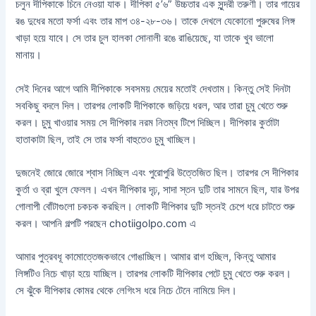
চলুন দীপিকাকে চিনে নেওয়া যাক। দীপিকা ৫’৬” উচ্চতার এক সুন্দরী তরুণী। তার গায়ের
রঙ দুধের মতো ফর্সা এবং তার মাপ ৩৪-২৮-৩৬। তাকে দেখলে যেকোনো পুরুষের লিঙ্গ
খাড়া হয়ে যাবে। সে তার চুল হালকা সোনালী রঙে রাঙিয়েছে, যা তাকে খুব ভালো
মানায়।
সেই দিনের আগে আমি দীপিকাকে সবসময় মেয়ের মতোই দেখতাম। কিন্তু সেই দিনটা
সবকিছু বদলে দিল। তারপর লোকটি দীপিকাকে জড়িয়ে ধরল, আর তারা চুমু খেতে শুরু
করল। চুমু খাওয়ার সময় সে দীপিকার নরম নিতম্ব টিপে দিচ্ছিল। দীপিকার কুর্তাটা
হাতাকাটা ছিল, তাই সে তার ফর্সা বাহুতেও চুমু খাচ্ছিল।
দুজনেই জোরে জোরে শ্বাস নিচ্ছিল এবং পুরোপুরি উত্তেজিত ছিল। তারপর সে দীপিকার
কুর্তা ও ব্রা খুলে ফেলল। এখন দীপিকার দৃঢ়, সাদা স্তন দুটি তার সামনে ছিল, যার উপর
গোলাপী বোঁটাগুলো চকচক করছিল। লোকটি দীপিকার দুটি স্তনই চেপে ধরে চাটতে শুরু
করল। আপনি গল্পটি পরছেন chotiigolpo.com এ
আমার পুত্রবধূ কামোত্তেজকভাবে গোঙাচ্ছিল। আমার রাগ হচ্ছিল, কিন্তু আমার
লিঙ্গটিও নিচে খাড়া হয়ে যাচ্ছিল। তারপর লোকটি দীপিকার পেটে চুমু খেতে শুরু করল।
সে ঝুঁকে দীপিকার কোমর থেকে লেগিংস ধরে নিচে টেনে নামিয়ে দিল।