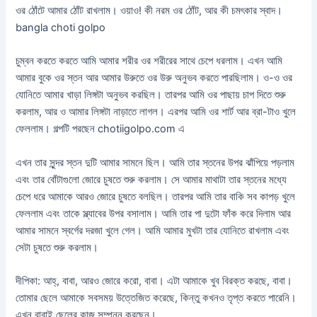
ওর ঠোঁটে আমার ঠোঁট রাখলাম। ওয়াও! কী নরম ওর ঠোঁট, আর কী চমৎকার স্বাদ।
bangla choti golpo
চুম্বন করতে করতে আমি আমার শরীর ওর শরীরের সাথে চেপে ধরলাম। এখন আমি
আমার বুকে ওর স্তন আর আমার উরুতে ওর উরু অনুভব করতে পারছিলাম। ও-ও ওর
যোনিতে আমার খাড়া লিঙ্গটা অনুভব করছিল। তারপর আমি ওর পাছায় চাপ দিতে শুরু
করলাম, আর ও আমার লিঙ্গটা নাড়াতে লাগল। এরপর আমি ওর শার্ট আর ব্রা-টাও খুলে
ফেললাম। গল্পটি পরছেন chotiigolpo.com এ
এখন তার সুন্দর স্তন দুটি আমার সামনে ছিল। আমি তার স্তনের উপর ঝাঁপিয়ে পড়লাম
এবং তার বোঁটাগুলো জোরে চুষতে শুরু করলাম। সে আমার মাথাটা তার স্তনের মধ্যে
চেপে ধরে আমাকে আরও জোরে চুষতে বলছিল। তারপর আমি তার বাকি সব কাপড় খুলে
ফেললাম এবং তাকে স্ল্যাবের উপর বসালাম। আমি তার পা দুটো ফাঁক করে দিলাম আর
আমার সামনে স্বর্গের দরজা খুলে গেল। আমি আমার মুখটা তার যোনিতে রাখলাম এবং
সেটা চুষতে শুরু করলাম।
দীপিকা: আহ্, বাবা, আরও জোরে করো, বাবা। এটা আমাকে খুব বিরক্ত করছে, বাবা।
তোমার ছেলে আমাকে সবসময় উত্তেজিত করেছে, কিন্তু কখনও তৃপ্ত করতে পারেনি।
এখন বাবাই ছেলের কাজ সম্পন্ন করছেন।