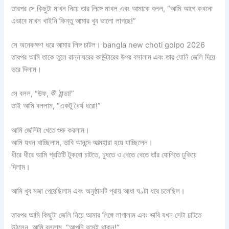
তারপর সে কিছুটা মাখন নিয়ে তার লিঙ্গে মাখল এবং আমাকে বলল, “আমি আগে কখনো
এভাবে মাখন খাইনি কিন্তু আমার খুব ভালো লাগছে!”
সে অনেকক্ষণ ধরে আমার লিঙ্গ চাটল। bangla new choti golpo 2026
তারপর আমি তাকে তুলে রান্নাঘরের কাউন্টারের উপর বসালাম এবং তার যোনি জেলি দিয়ে
ভরে দিলাম।
সে বলল, “উফ, কী ঠান্ডা!”
তাই আমি বললাম, “একটু ধৈর্য ধরো!”
আমি জেলিটা খেতে শুরু করলাম।
আমি যখন খাচ্ছিলাম, ভাবি আনন্দে আত্মহারা হয়ে যাচ্ছিলেন।
ধীরে ধীরে আমি প্রতিটি টুকরো চাটতে, চুষতে ও খেতে খেতে তাঁর যোনিতে ঢুকিয়ে
দিলাম।
আমি খুব মজা পেয়েছিলাম এবং অনুষ্ঠানটি প্রায় আধা ঘণ্টা ধরে চলেছিল।
তারপর আমি কিছুটা জেলি নিয়ে আমার লিঙ্গে লাগালাম এবং ভাবি যখন সেটা চাটতে
উঠলেন, আমি বললাম, “আপনি বসেই থাকুন!”