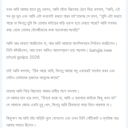
যখন ভাবি আমার হাতে চুমু খেলেন, আমি তাঁকে বিছানায় ঠেলে দিয়ে বললাম, “ভাবি, এই
সব খুব ভুল এবং আমি এটা কখনোই করতে পারব না!”তারপর সে বলল, “তুমি এটা করতে
পারো না কিন্তু তুমি কি তোমার ভাইয়ের বাড়ি ধ্বংস হতে দেখতে পারো? আমি সপনার
কাছ থেকে তোমার যৌনজীবনের কথা অনেকবার শুনেছি!”
আমি আর ভাবতে পারছিলাম না, আর ভাবি আমাকে মানসিকভাবে নির্যাতন করছিলেন।
তিনি কাঁদছিলেন, আর তখন আমিও আবেগপ্রবণ হয়ে পড়লাম। bangla new
choti golpo 2026
তাই আমি বললাম, “ঠিক আছে ভাবি, কিন্তু আমরা শুধু একবারই সহবাস করব এবং
সেটাও তোমাদের দুজনের আনন্দের জন্য!”
তারপর আমি গিয়ে বিছানায় আমার ভাবীর পাশে বসলাম।
সে আমার হাত ধরে বলল, “চিন্তা করো না, আমি এ ব্যাপারে কাউকে কিছু বলব না!”
সে আমাকে জোরে একটা চুমু খেল, কিন্তু আমি ঠিকমতো সাড়া দিতে পারলাম না।
কিছুক্ষণ পর ভাবি তাঁর শাড়িটা খুলে ফেললেন এবং তখন তিনি পেটিকোট ও ব্লাউজ পরে
আমার সামনে ছিলেন।