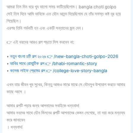
আমরা তিন দিন ধরে খুব ভালো সময় কাটিয়েছিলাম। bangla choti golpo
সেই তিন দিনে আমি ভাবিকে এত যৌন আনন্দ দিয়েছিলাম যে তাঁর সমস্ত কষ্ট দূর হয়ে
গিয়েছিল।
এরপর তিনি গর্ভবতী হন এবং একটি সন্তানের জন্ম দেন।
👉 এই ধরনের আরও গল্প পড়তে মিস করবেন না:
•
নতুন বাংলা চটি গল্প ২০২৬ 👉 /new-bangla-choti-golpo-2026
•
ভাবির সাথে রোমান্টিক গল্প 👉 /bhabi-romantic-story
•
কলেজ লাইফ প্রেমের গল্প 👉 /college-love-story-bangla
এখন তার জীবন খুব সুখের, কিন্তু আজও মাঝে মাঝে সে যৌনসুখ উপভোগ করতে আমার
কাছে আসে ।
আমার গল্পটি পড়ার জন্য আপনাদের সবাইকে ধন্যবাদ!
আমার ননদের সাথে যৌন মিলনের গল্পটি আপনাদের কেমন লেগেছে, তা দয়া করে মন্তব্য
করে জানাবেন
। ধন্যবাদ!