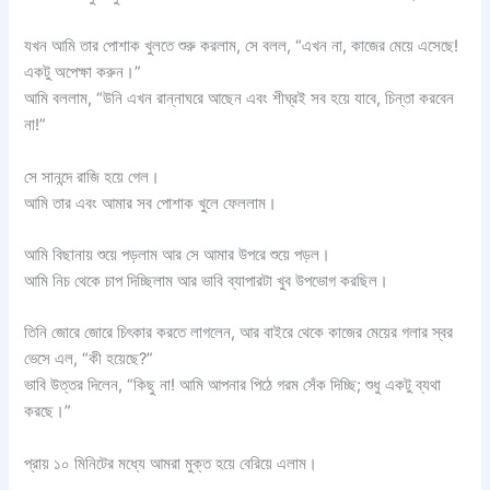
যখন আমি তার পোশাক খুলতে শুরু করলাম, সে বলল, “এখন না, কাজের মেয়ে এসেছে!
একটু অপেক্ষা করুন।”
আমি বললাম, “উনি এখন রান্নাঘরে আছেন এবং শীঘ্রই সব হয়ে যাবে, চিন্তা করবেন
না!”
সে সানন্দে রাজি হয়ে গেল।
আমি তার এবং আমার সব পোশাক খুলে ফেললাম।
আমি বিছানায় শুয়ে পড়লাম আর সে আমার উপরে শুয়ে পড়ল।
আমি নিচ থেকে চাপ দিচ্ছিলাম আর ভাবি ব্যাপারটা খুব উপভোগ করছিল।
তিনি জোরে জোরে চিৎকার করতে লাগলেন, আর বাইরে থেকে কাজের মেয়ের গলার স্বর
ভেসে এল, “কী হয়েছে?”
ভাবি উত্তর দিলেন, “কিছু না! আমি আপনার পিঠে গরম সেঁক দিচ্ছি; শুধু একটু ব্যথা
করছে।”
প্রায় ১০ মিনিটের মধ্যে আমরা মুক্ত হয়ে বেরিয়ে এলাম।