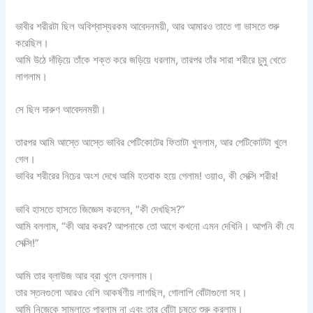
ভাবীর শরীরটা ছিল অবিশ্বাস্যরকম আবেদনময়ী, আর আমারও তাতে গা ভাসতে শুরু
করেছিল।
আমি উঠে দাঁড়িয়ে তাঁকে শক্ত করে জড়িয়ে ধরলাম, তারপর তাঁর সারা শরীরে চুমু খেতে
লাগলাম।
সে ছিল দারুণ আবেদনময়ী।
তারপর আমি আস্তে আস্তে ভাবির পেটিকোটের ফিতাটা খুললাম, আর পেটিকোটটা খুলে
গেল।
ভাবির শরীরের নিচের অংশ দেখে আমি হতবাক হয়ে গেলাম! ওয়াও, কী সেক্সি শরীর!
ভাবি হাসতে হাসতে জিজ্ঞেস করলেন, “কী দেখছিস?”
আমি বললাম, “কী আর করব? আপনাকে তো আগে কখনো এমন দেখিনি। আপনি কী যে
সেক্সি!”
আমি তার ব্লাউজ আর ব্রা খুলে ফেললাম।
তার স্তনগুলো আরও বেশি আকর্ষণীয় লাগছিল, গোলাপি বোঁটাগুলো সহ।
আমি নিজেকে সামলাতে পারলাম না এবং তার বোঁটা চুষতে শুরু করলাম।