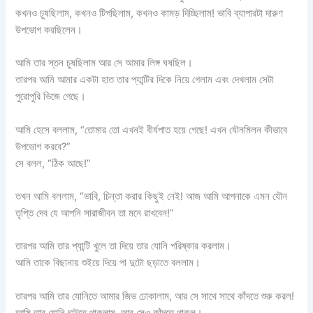
কখনও চুষছিলাম, কখনও টিপছিলাম, কখনও কামড় দিচ্ছিলাম! ভাবি ব্যাপারটা দারুণ
উপভোগ করছিলেন।
আমি তার স্তন চুষছিলাম আর সে আমার লিঙ্গ ঘষছিল।
তারপর আমি আমার একটা হাত তার প্যান্টির দিকে নিয়ে গেলাম এবং দেখলাম সেটা
পুরোপুরি ভিজে গেছে।
আমি হেসে বললাম, “তোমার তো এখনই বীর্যপাত হয়ে গেছে! এখন যৌনমিলন কীভাবে
উপভোগ করবে?”
সে বলল, “ঠিক আছে!”
তখন আমি বললাম, “ভাবি, চিন্তা করার কিছুই নেই! আজ আমি আপনাকে এমন যৌন
তৃপ্তি দেব যে আপনি সারাজীবন তা মনে রাখবেন!”
তারপর আমি তার প্যান্টি খুলে তা দিয়ে তার যোনি পরিষ্কার করলাম।
আমি তাকে বিছানায় শুইয়ে দিয়ে পা দুটো ছড়াতে বললাম।
তারপর আমি তার যোনিতে আমার জিভ ঢোকালাম, আর সে সাথে সাথে কাঁদতে শুরু করল!
আমি তার যোনি চাটতে থাকলাম, আর সেও কাঁদতে থাকল।