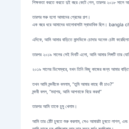
শিক্ষকতা করতে করতে দুই বছর কেটে গেল, তারপর ২০১৮ সালে আমি
তারপর শুরু হলো আমাদের প্রেমের গল্প।
এক বছর ধরে আমাদের ভালোবাসাটা স্বাভাবিক ছিল। bangla
এদিকে, আমি আমার বাড়িতে মান্দভিকে চোদার অনেক চেষ্টা করেছিল
তারপর ২০১৯ সালের সেই দিনটি এলো, আমি আমার লিঙ্গটি তার যোনি
২০১৯ সালের ডিসেম্বরে, যখন তিনি কিছু কাজের জন্য আমার বাড়
তখন আমি মন্দবীকে বললাম, “তুমি আমার কাছে কী চাও?”
মন্দবী বলল, “মহাশয়, আমি আপনাকে বিয়ে করব!”
তারপর আমি তাকে চুমু খেলাম।
আমি তার ঠোঁট চুষতে শুরু করলাম, সেও আমারটা চুষতে লাগল, এবং 
আমি তাকে চুমু খাচ্ছিলাম আর তার স্তন মর্দন করছিলাম।