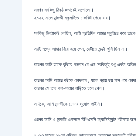
এরপর সবকিছু ঠিকঠাকভাবেই এগোলো।
২০২২ সালে মান্দভী স্কুলটিতে চাকরিটা পেয়ে যায়।
সবকিছু ঠিকঠাকই চলছিল, আমি প্রতিদিন আমার স্কুটারে করে তাকে 
এরই মধ্যে আমার বিয়ে হয়ে গেল, যেটাতে মন্দবী খুশি ছিল না।
তারপর আমি তাকে বুঝিয়ে বললাম যে এই সবকিছুই শুধু একটা অভি
তারপর আমি আমার বউকে চোদলাম , যাকে প্রায় ছয় মাস ধরে চোদ
তারপর সে তার বাবা-মায়ের বাড়িতে চলে গেল।
এদিকে, আমি মন্দভীকে চোদার সুযোগ পাইনি।
এরপর আমি ও মান্ডভি একসঙ্গে বিপিএসসি অ্যাসিস্ট্যান্ট পরীক্ষায় ব
২০২৩ সালের ২৮শে এপ্রিল, ভাগ্যক্রমে, আমাদের দুজনেরই পরীক