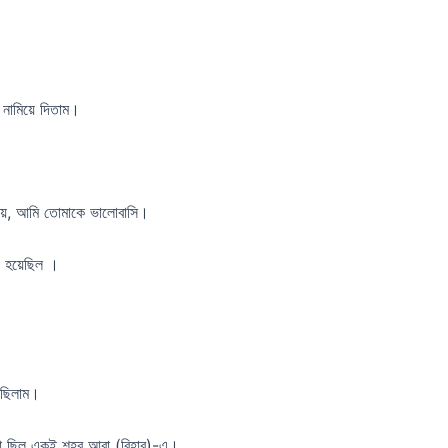
নামিয়ে দিতাম।
নয়, আমি তোমাকে ভালোবাসি।
া হয়েছিল ।
সেছিলাম।
্ষা ছিল একই শহর আরা (বিহার)-এ।