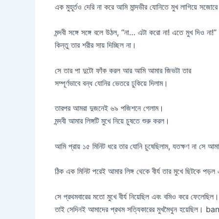
এক মুহূর্তও দেরি না করে আমি মান্দভীর যোনিতে মুখ লাগিয়ে সজোর
মন্দবী সঙ্গে সঙ্গে বলে উঠল, “না… এটা করো না! এতে মুখ দিও না!”
কিন্তু তার শরীর সায় দিচ্ছিল না।
সে তার পা দুটো ফাঁক করল আর আমি আমার জিভটা তার
সম্পূর্ণভাবে বন্ধ যোনির ভেতরে ঢুকিয়ে দিলাম।
তারপর আমরা দুজনেই ৬৯ পজিশনে গেলাম।
মন্দবী আমার লিঙ্গটি মুখে নিয়ে চুষতে শুরু করল।
আমি প্রায় ১৫ মিনিট ধরে তার যোনি চুষেছিলাম, যতক্ষণ না সে আমা
ঠিক এক মিনিট পরেই আমার লিঙ্গ থেকে বীর্য তার মুখে ছিটকে পড়ল
সে প্রথমবারের মতো মুখে বীর্য নিয়েছিল এবং বমিও করে ফেলেছিল।
তাই সেদিনই আমাদের প্রথম সত্যিকারের মুখমৈথুন হয়েছিল।