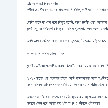
তারপর আমরা ফিরে এলাম।
পৌঁছাতে পৌঁছাতে অনেক রাত হয়ে গিয়েছিল, তাই আমরা সাসারাম
সেদিন রাতে যাওয়ার পথে কিছুই ঘটেনি, কারণ মন্দবীর বোন আমাদে
মন্দবী শুধু অটো-রিকশায় কিছুক্ষণ আমার পুরুষাঙ্গটি মর্দন করল, ত
আমি আমার বাড়িতে এলাম আর ওরা দুজনেই নিজেদের বাড়িতে চল
আসল গল্পটা এখান থেকেই শুরু।
মন্দাবী কেভিএস প্রাথমিক পরীক্ষা দিয়েছিল এবং তার ফলাফল এসে 
২০২৩ সালের ৩রা নভেম্বর তাঁকে একটি সাক্ষাৎকারের জন্য চণ্ডীগড
তিনি আমাকে জানালেন এবং আমি ১০ দিন আগেই সাসারাম থেকে চণ্ডী
আমরা দুজনেই ২রা নভেম্বর নেতাজি সুভাষচন্দ্র বসু ট্রেনে রওনা হ
সকালে ট্রেন ধরে আমরা রাত ৯টা নাগাদ চণ্ডীগড়ে পৌঁছালাম।