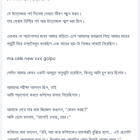
সে উত্তেজক পর্ন সিনেমা দেখতে ভীষণ পছন্দ করত।
তার ক্রোম হিস্ট্রি পর্ন আর উত্তেজক গল্পে ভরা ছিল।
একবার সে পড়াশোনার জন্য আমার বাড়িতে এসে আমাদের বাথরুমে গিয়ে আমার মায়ের
প্যান্টি দিয়ে হস্তমৈথুন করেছিল এবং মায়ের ব্রা-টা নিজের পকেটে নিয়েছিল।
ma cele new xxx golpo
সেদিন আমার কেমন একটা অদ্ভুত অনুভূতি হয়েছিল, কিন্তু আমি চুপ করে ছিলাম।
আমাদের পরীক্ষা আসন্ন ছিল, তাই
আমি পড়াশোনা করতে কপিলের বাসায় গিয়েছিলাম।
আমাকে দেখে তার বাবা জিজ্ঞেস করলেন, “কেমন করছ?”
আমি হেসে বললাম, “ভালোই চলছে, চাচা।”
কপিলের বাবা বললেন, “রবি, দয়া করে কপিলকেও ব্যাপারটা বুঝিয়ে বলো… এই ছেলেটা
একদমই পড়াশোনা করে না। দিনরাত শুধু মোবাইল ফোন নিয়েই ব্যস্ত থাকে।”