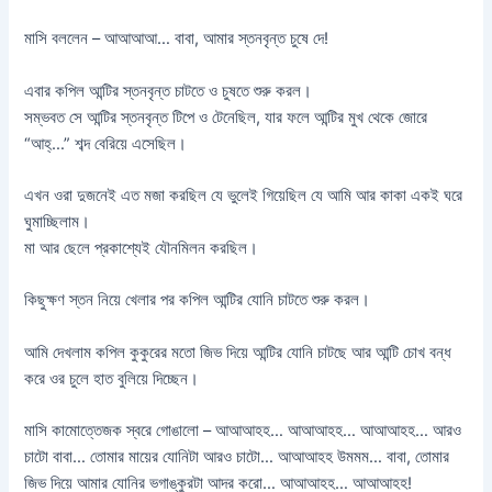
মাসি বললেন – আআআআ… বাবা, আমার স্তনবৃন্ত চুষে দে!
এবার কপিল আন্টির স্তনবৃন্ত চাটতে ও চুষতে শুরু করল।
সম্ভবত সে আন্টির স্তনবৃন্ত টিপে ও টেনেছিল, যার ফলে আন্টির মুখ থেকে জোরে
“আহ্…” শব্দ বেরিয়ে এসেছিল।
এখন ওরা দুজনেই এত মজা করছিল যে ভুলেই গিয়েছিল যে আমি আর কাকা একই ঘরে
ঘুমাচ্ছিলাম।
মা আর ছেলে প্রকাশ্যেই যৌনমিলন করছিল।
কিছুক্ষণ স্তন নিয়ে খেলার পর কপিল আন্টির যোনি চাটতে শুরু করল।
আমি দেখলাম কপিল কুকুরের মতো জিভ দিয়ে আন্টির যোনি চাটছে আর আন্টি চোখ বন্ধ
করে ওর চুলে হাত বুলিয়ে দিচ্ছেন।
মাসি কামোত্তেজক স্বরে গোঙালো – আআআহহ… আআআহহ… আআআহহ… আরও
চাটো বাবা… তোমার মায়ের যোনিটা আরও চাটো… আআআহহ উমমম… বাবা, তোমার
জিভ দিয়ে আমার যোনির ভগাঙ্কুরটা আদর করো… আআআহহ… আআআহহ!