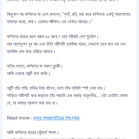
কিছুক্ষণ পর কপিলের মা এসে বললেন, “হ্যাঁ, রবি, দয়া করে কপিলকে একটু পড়াশোনায়
সাহায্য করো, বাবা। তোমার পরীক্ষাও তো এগিয়ে আসছে।”
কপিলের মায়ের বয়স প্রায় ৪৫ বছর। তার শরীরটা বেশ সুডৌল।
তার স্তনযুগল খুব বড় এবং তিনি আঁটসাঁট ব্লাউজ পরেন, যেগুলো দেখে মনে হয় যেন
ব্লাউজ ভেদ করে বেরিয়ে আসবে।
সত্যি বলতে, কপিলের মা দারুণ সুন্দরী।
আমি ওনাকে আন্টি বলে ডাকি।
আন্টি তাঁর শাড়ি নাভির নিচে বাঁধেন, ফলে তাঁর নাভিটা স্পষ্ট দেখা যায়।
শাড়িতে আঁটসাঁট করে জড়ানো তাঁর পাছাটা এক কথায় অতুলনীয়… ওটা এতটাই ফোলা
যে, তা ভাষায় প্রকাশ করা যায় না।
Read more :
বন্ধুর শ্বশুরমশাইয়ের লিঙ্গ দ্বারা
আমি কপিলের মায়ের সৌন্দর্যে পাগল।