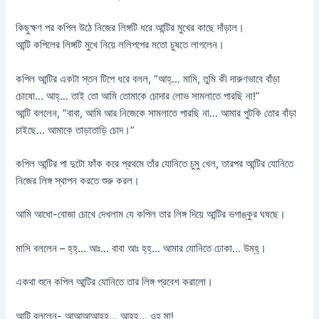
কিছুক্ষণ পর কপিল উঠে নিজের লিঙ্গটি ধরে আন্টির মুখের কাছে দাঁড়াল।
আন্টি কপিলের লিঙ্গটি মুখে নিয়ে ললিপপের মতো চুষতে লাগলেন।
কপিল আন্টির একটা স্তন টিপে ধরে বলল, “আহ্‌… মামি, তুমি কী দারুণভাবে বাঁড়া
চোষো… আহ্‌… তাই তো আমি তোমাকে চোদার লোভ সামলাতে পারছি না!”
আন্টি বললেন, “বাবা, আমি আর নিজেকে সামলাতে পারছি না… আমার পুটকি তোর বাঁড়া
চাইছে… আমাকে তাড়াতাড়ি চোদ।”
কপিল আন্টির পা দুটো ফাঁক করে প্রথমে তাঁর যোনিতে চুমু খেল, তারপর আন্টির যোনিতে
নিজের লিঙ্গ স্থাপন করতে শুরু করল।
আমি আধো-বোজা চোখে দেখলাম যে কপিল তার লিঙ্গ দিয়ে আন্টির ভগাঙ্কুর ঘষছে।
মাসি বললেন – হ্‌হ্‌… আঃ… বাবা আঃ হ্‌হ্‌… আমার যোনিতে ঢোকা… উম্‌হ্‌।
একথা শুনে কপিল আন্টির যোনিতে তার লিঙ্গ প্রবেশ করালো।
আন্টি বললেন- আআআআহহ… আহহ… ওহ মা!