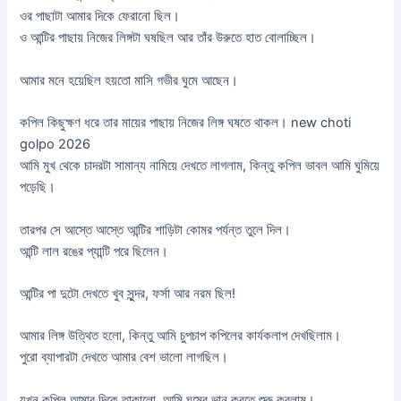
ওর পাছাটা আমার দিকে ফেরানো ছিল।
ও আন্টির পাছায় নিজের লিঙ্গটা ঘষছিল আর তাঁর উরুতে হাত বোলাচ্ছিল।
আমার মনে হয়েছিল হয়তো মাসি গভীর ঘুমে আছেন।
কপিল কিছুক্ষণ ধরে তার মায়ের পাছায় নিজের লিঙ্গ ঘষতে থাকল। new choti
golpo 2026
আমি মুখ থেকে চাদরটা সামান্য নামিয়ে দেখতে লাগলাম, কিন্তু কপিল ভাবল আমি ঘুমিয়ে
পড়েছি।
তারপর সে আস্তে আস্তে আন্টির শাড়িটা কোমর পর্যন্ত তুলে দিল।
আন্টি লাল রঙের প্যান্টি পরে ছিলেন।
আন্টির পা দুটো দেখতে খুব সুন্দর, ফর্সা আর নরম ছিল!
আমার লিঙ্গ উত্থিত হলো, কিন্তু আমি চুপচাপ কপিলের কার্যকলাপ দেখছিলাম।
পুরো ব্যাপারটা দেখতে আমার বেশ ভালো লাগছিল।
যখন কপিল আমার দিকে তাকালো, আমি ঘুমের ভান করতে শুরু করলাম।